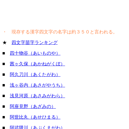
・ 現存する漢字四文字の名字は約３５０と言われる。
★
四文字苗字ランキング
■
四十物谷（あいものや）
■
茜ヶ久保（あかねがくぼ）
■
阿久刀川（あくたがわ）
■
浅ヶ谷内（あさがやうち）
■
浅見河原（あさみがわら）
■
阿座見野（あざみの）
■
阿世比丸（あせひまる）
■
阿武隈川（あぶくまがわ）