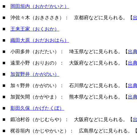
■
岡田垣内（おかだかいと）
■ 沖佐々木（おきささき）： 京都府などに見られる。【
■
王来王家（おくおか）
■
織田大原（おだおおはら）
■ 小田多井（おだたい）： 埼玉県などに見られる。【
出
■ 遠里小野（おりおの）： 大阪府などに見られる。【
出
■
加賀野井（かがのい）
■ 加々野井（かがのい）： 石川県などに見られる。【
出
■ 加賀矢間（かがやま）： 熊本県などに見られる。【
出
■
影田久保（かげたくぼ）
■ 鍛冶村谷（かじむらや）： 大阪府などに見られる。【
■ 梶谷垣内（かじやかいと）： 広島県などに見られる。