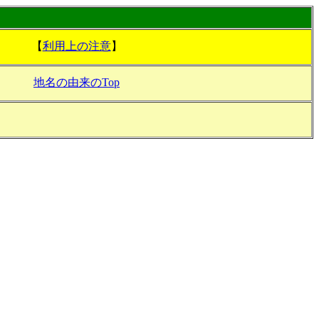
【
利用上の注意
】
地名の由来のTop