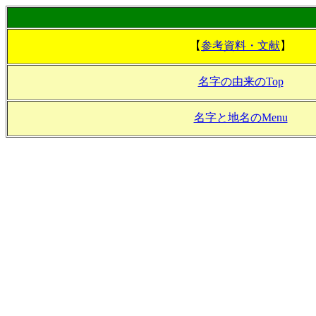
【
参考資料・文献
】
名字の由来のTop
名字と地名のMenu