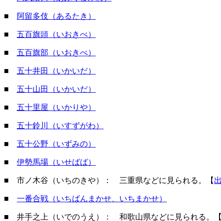
■
阿留多伎（あるたき）
■
五百旗頭（いおきべ）
■
五百旗部（いおきべ）
■
五十井田（いかいだ）
■
五十山田（いかいだ）
■
五十里屋（いかりや）
■
五十鈴川（いすずがわ）
■
五十公野（いずみの）
■
伊勢馬場（いせばば）
■ 市ノ木谷（いちのきや）： 三重県などに見られる。【
■
一番合戦（いちばんまかせ、いちまかせ）
■ 井手之上（いでのうえ）： 和歌山県などに見られる。