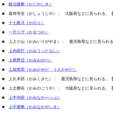
■
鍛冶屋敷（かじやしき）
■ 嘉祥寺谷（かしょうじや）： 大阪府などに見られる。
■
十七夜月（かのう）
■
一尺八寸（かまつか）
■ 上入ケ山（かみいりがやま）： 鹿児島県などに見られ
■
上内田打（かみうったない）
■
上尾野辺（かみおのべ）
■
上加世田（かみかせだ、うえかせだ）
■ 上久木田（かみくきた）： 鹿児島県などに見られる。
■ 上之郷谷（かみのごうや）： 大阪府などに見られる。
■
上中別府（かみなかべっぷ）
■
上中屋敷（かみなかやしき）