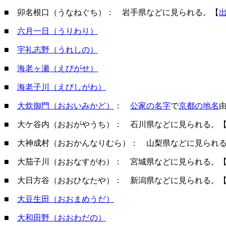
■ 卯名根口（うなねぐち）： 岩手県などに見られる。【
■
六月一日（うりわり）
■
宇礼志野（うれしの）
■
海老ヶ瀬（えびがせ）
■
海老子川（えびしがわ）
■
大炊御門（おおいみかど）
：
公家の名字
で
京都の地名
■ 大ケ谷内（おおがやうち）： 石川県などに見られる。
■ 大神成村（おおかんなりむら）： 山梨県などに見られ
■ 大茄子川（おおなすがわ）： 宮城県などに見られる。
■ 大日方谷（おおひなたや）： 新潟県などに見られる。
■
大豆生田（おおまめうだ）
■
大和田野（おおわだの）