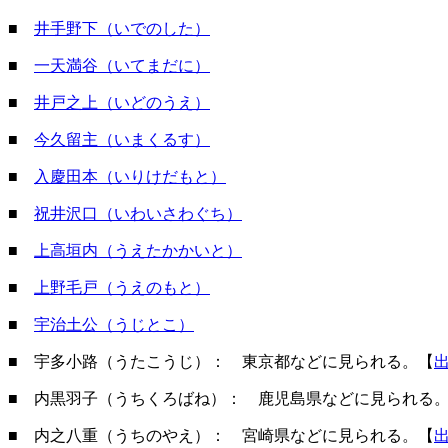
■
井手野下（いでのした）
■
一天満谷（いてまだに）
■
井戸之上（いどのうえ）
■
今久留主（いまくるす）
■
入慶田本（いりけだもと）
■
祝井沢口（いわいさわぐち）
■
上高垣内（うえたかかいと）
■
上野毛戸（うえのもと）
■
宇治土公（うじとこ）
■ 宇多小路（うたこうじ）： 東京都などに見られる。【
■ 内黒羽子（うちくろばね）： 鹿児島県などに見られる
■ 内之八重（うちのやえ）： 宮崎県などに見られる。【