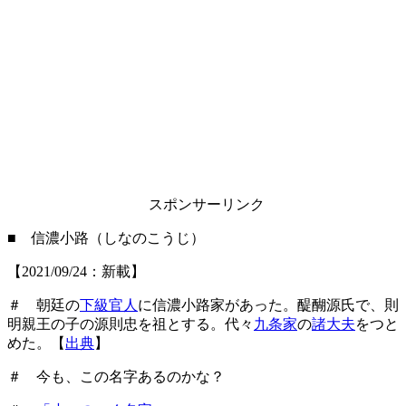
スポンサーリンク
■ 信濃小路（しなのこうじ）
【2021/09/24：新載】
＃ 朝廷の
下級官人
に信濃小路家があった。醍醐源氏で、則
明親王の子の源則忠を祖とする。代々
九条家
の
諸大夫
をつと
めた。【
出典
】
＃ 今も、この名字あるのかな？