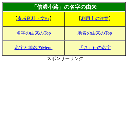
「信濃小路」の名字の由来
【
参考資料・文献
】
【
利用上の注意
】
名字の由来のTop
地名の由来のTop
名字と地名のMenu
「さ」行の名字
スポンサーリンク