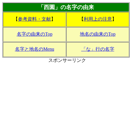
「西園」の名字の由来
【
参考資料・文献
】
【
利用上の注意
】
名字の由来のTop
地名の由来のTop
名字と地名のMenu
「な」行の名字
スポンサーリンク