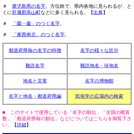
＃
鹿児島県の名字
。方位姓で、県内各地に見られるが、と
くに
肝属郡高山町
などに多く見られる。【
出典
】
＃
「園・薗」のつく名字
。
＃
「東西南北」のつく名字
。
都道府県毎の名字の特徴
名字の様々な区分
難読名字
難読地名・珍地名
地名と災害
名字の博物館
名字と地名・都道府県編
民俗学の広場内の検索
■ このサイトで使用している「名字の順位」「全国の概算
数」「都道府県毎の順位」などについてはこちらを御覧下さ
い。
【
詳細
】