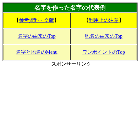
名字を作った名字の代表例
【
参考資料・文献
】
【
利用上の注意
】
名字の由来のTop
地名の由来のTop
名字と地名のMenu
ワンポイントのTop
スポンサーリンク