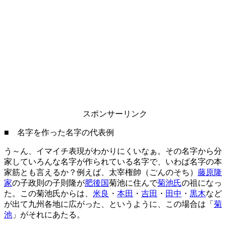
スポンサーリンク
■ 名字を作った名字の代表例
う～ん、イマイチ表現がわかりにくいなぁ。その名字から分
家していろんな名字が作られている名字で、いわば名字の本
家筋とも言えるか？例えば、太宰権帥（ごんのそち）
藤原隆
家
の子政則の子則隆が
肥後国
菊池に住んで
菊池氏
の祖になっ
た。この菊池氏からは、
米良
・
本田
・
吉田
・
田中
・
黒木
など
が出て九州各地に広がった、というように、この場合は「
菊
池
」がそれにあたる。