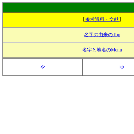
【
参考資料・文献
】
名字の由来のTop
名字と地名のMenu
や
ゆ