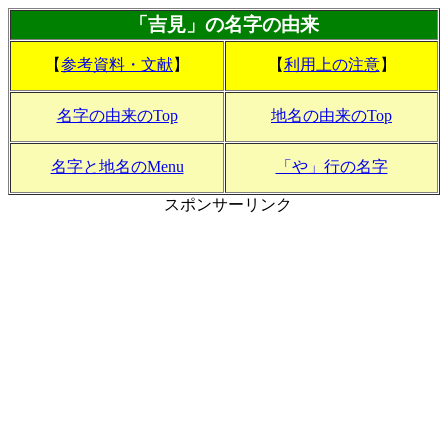
「吉見」の名字の由来
【
参考資料・文献
】
【
利用上の注意
】
名字の由来のTop
地名の由来のTop
名字と地名のMenu
「や」行の名字
スポンサーリンク