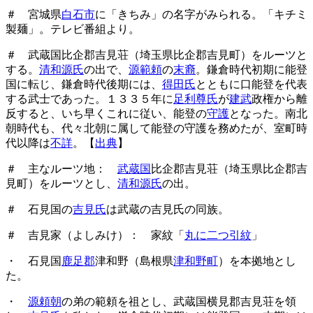
＃ 宮城県
白石市
に「きちみ」の名字がみられる。「キチミ
製麺」。テレビ番組より。
＃ 武蔵国比企郡吉見荘（埼玉県比企郡吉見町）をルーツと
する。
清和源氏
の出で、
源範頼
の
末裔
。鎌倉時代初期に能登
国に転じ、鎌倉時代後期には、
得田氏
とともに口能登を代表
する武士であった。１３３５年に
足利尊氏
が
建武
政権から離
反すると、いち早くこれに従い、能登の
守護
となった。南北
朝時代も、代々北朝に属して能登の守護を務めたが、室町時
代以降は
不詳
。【
出典
】
＃ 主なルーツ地：
武蔵国
比企郡吉見荘（埼玉県比企郡吉
見町）をルーツとし、
清和源氏
の出。
＃ 石見国の
吉見氏
は武蔵の吉見氏の同族。
＃ 吉見家（よしみけ）： 家紋「
丸に二つ引紋
」
・ 石見国
鹿足郡
津和野（島根県
津和野町
）を本拠地とし
た。
・
源頼朝
の弟の範頼を祖とし、武蔵国横見郡吉見荘を領