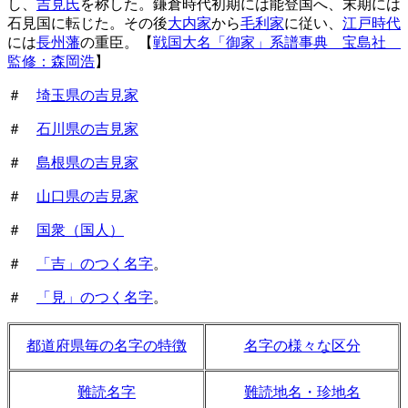
し、
吉見氏
を称した。鎌倉時代初期には能登国へ、末期には
石見国に転じた。その後
大内家
から
毛利家
に従い、
江戸時代
には
長州藩
の重臣。【
戦国大名「御家」系譜事典 宝島社
監修：森岡浩
】
＃
埼玉県の吉見家
＃
石川県の吉見家
＃
島根県の吉見家
＃
山口県の吉見家
＃
国衆（国人）
＃
「吉」のつく名字
。
＃
「見」のつく名字
。
都道府県毎の名字の特徴
名字の様々な区分
難読名字
難読地名・珍地名