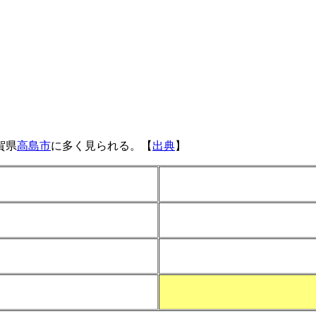
賀県
高島市
に多く見られる。【
出典
】