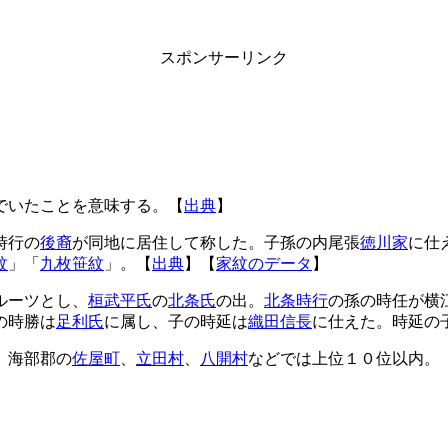
スポンサーリンク
でいたことを意味する。【
出典
】
時行の
後裔
が同地に居住して称した。子孫の内尾張
徳川家
に仕
紋
」「
九枚笹紋
」。【
出典
】【
家紋のデータ
】
ルーツとし、
桓武平氏
の
北条氏
の出。
北条時行
の孫の時任が横
の時勝は
足利氏
に属し、子の時延は
織田信長
に仕えた。時延の
、海部郡の
佐屋町
、
立田村
、
八開村
などでは上位１０位以内。