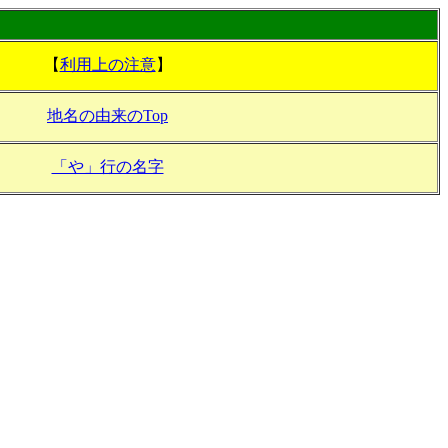
【
利用上の注意
】
地名の由来のTop
「や」行の名字