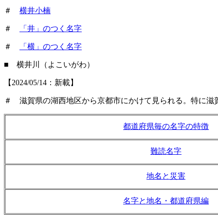
＃
横井小楠
＃
「井」のつく名字
＃
「横」のつく名字
■ 横井川（よこいがわ）
【2024/05/14：新載】
＃ 滋賀県の湖西地区から京都市にかけて見られる。特に滋
都道府県毎の名字の特徴
難読名字
地名と災害
名字と地名・都道府県編