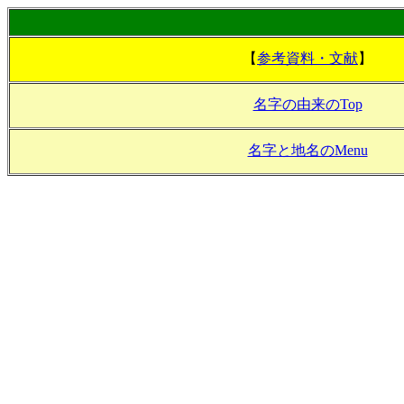
【
参考資料・文献
】
名字の由来のTop
名字と地名のMenu