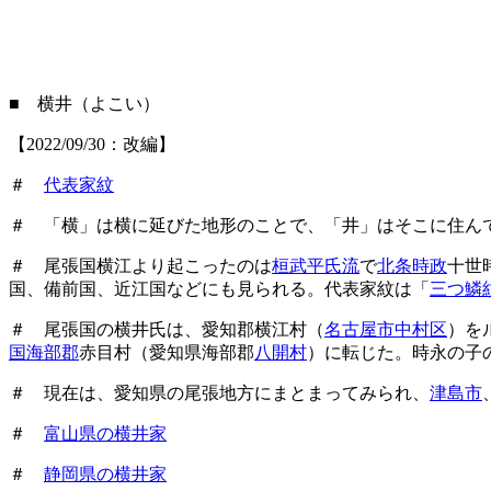
■ 横井（よこい）
【2022/09/30：改編】
＃
代表家紋
＃ 「横」は横に延びた地形のことで、「井」はそこに住ん
＃ 尾張国横江より起こったのは
桓武平氏流
で
北条時政
十世
国、備前国、近江国などにも見られる。代表家紋は「
三つ鱗
＃ 尾張国の横井氏は、愛知郡横江村（
名古屋市中村区
）を
国海部郡
赤目村（愛知県海部郡
八開村
）に転じた。時永の子
＃ 現在は、愛知県の尾張地方にまとまってみられ、
津島市
＃
富山県の横井家
＃
静岡県の横井家