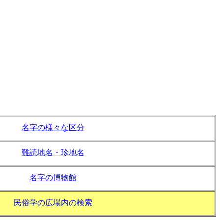
名字の様々な区分
難読地名・珍地名
名字の博物館
民俗学の広場内の検索