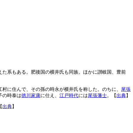
えた系もある。肥後国の横井氏も同族。ほかに讃岐国、豊前
江村に住んで、その孫の時永が横井氏を称した。のちに、
尾張
子の時泰は
徳川家康
に仕え、
江戸時代
には
尾張藩士
。【
出典
】
【
出典
】