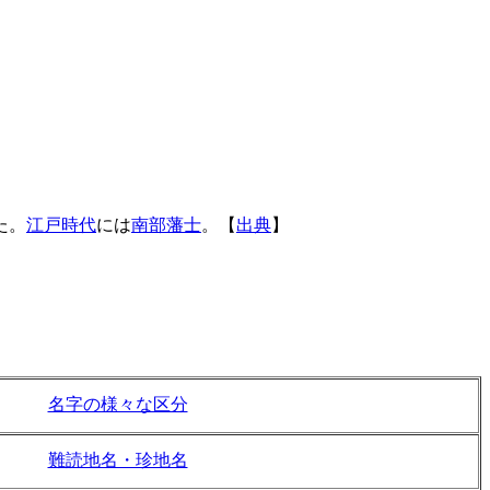
た。
江戸時代
には
南部藩士
。【
出典
】
名字の様々な区分
難読地名・珍地名