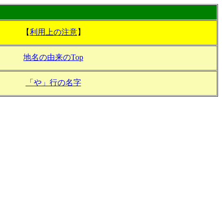
【
利用上の注意
】
地名の由来のTop
「や」行の名字