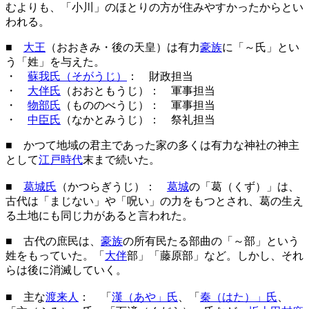
むよりも、「小川」のほとりの方が住みやすかったからとい
われる。
■
大王
（おおきみ・後の天皇）は有力
豪族
に「～氏」とい
う「姓」を与えた。
・
蘇我氏（そがうじ）
： 財政担当
・
大伴氏
（おおともうじ）： 軍事担当
・
物部氏
（もののべうじ）： 軍事担当
・
中臣氏
（なかとみうじ）： 祭礼担当
■ かつて地域の君主であった家の多くは有力な神社の神主
として
江戸時代
末まで続いた。
■
葛城氏
（かつらぎうじ）：
葛城
の「葛（くず）」は、
古代は「まじない」や「呪い」の力をもつとされ、葛の生え
る土地にも同じ力があると言われた。
■ 古代の庶民は、
豪族
の所有民たる部曲の「～部」という
姓をもっていた。「
大伴
部」「藤原部」など。しかし、それ
らは後に消滅していく。
■ 主な
渡来人
： 「
漢（あや」氏
、「
秦（はた）」氏
、