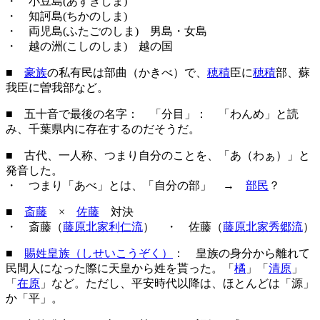
・ 小豆島(あずきしま)
・ 知訶島(ちかのしま)
・ 両児島(ふたごのしま) 男島・女島
・ 越の洲(こしのしま) 越の国
■
豪族
の私有民は部曲（かきべ）で、
穂積
臣に
穂積
部、蘇
我臣に曽我部など。
■ 五十音で最後の名字： 「分目」： 「わんめ」と読
み、千葉県内に存在するのだそうだ。
■ 古代、一人称、つまり自分のことを、「あ（わぁ）」と
発音した。
・ つまり「あべ」とは、「自分の部」 →
部民
？
■
斎藤
×
佐藤
対決
・ 斎藤（
藤原北家利仁流
） ・ 佐藤（
藤原北家秀郷流
）
■
賜姓皇族（しせいこうぞく）
： 皇族の身分から離れて
民間人になった際に天皇から姓を貰った。「
橘
」「
清原
」
「
在原
」など。ただし、平安時代以降は、ほとんどは「源」
か「平」。