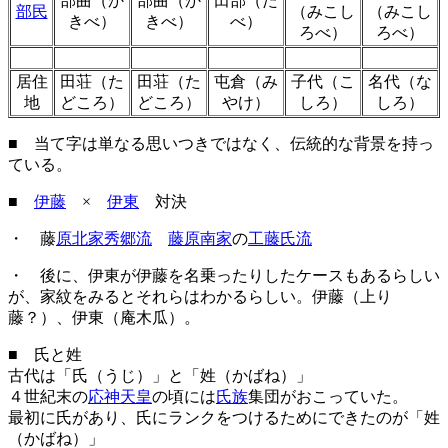
部曲（か
部曲（か
田部（た
部民
（みこし
（みこし
きべ）
きべ）
べ）
ろべ）
ろべ）
居住
田荘（た
田荘（た
屯倉（み
子代（こ
名代（な
地
どころ）
どころ）
やけ）
しろ）
しろ）
■ 当て字は単なる思いつきではなく、伝統的な背景を持っ
ている。
■
伊藤
×
伊東
対決
・ 藤
原北家秀郷流
藤原南家
の
工藤氏流
・ 後に、伊東が伊藤を名乗ったりしたケースもあるらしい
が、家紋をみるとそれらはわかるらしい。伊藤（上り
藤？）、伊東（庵木瓜）。
■ 氏と姓
古代は「氏（うじ）」と「姓（かばね）」
４世紀末の
応神天皇
の頃には
氏族
集団がおこっていた。
最初に氏があり、氏にランクをつけるためにできたのが「姓
（かばね）」