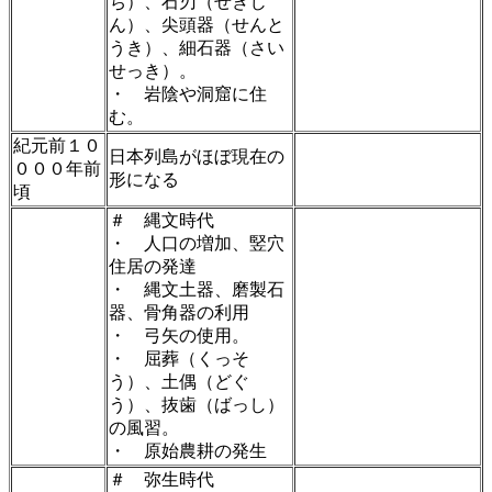
ち）、石刃（せきじ
ん）、尖頭器（せんと
うき）、細石器（さい
せっき）。
・ 岩陰や洞窟に住
む。
紀元前１０
日本列島がほぼ現在の
０００年前
形になる
頃
＃ 縄文時代
・ 人口の増加、竪穴
住居の発達
・ 縄文土器、磨製石
器、骨角器の利用
・ 弓矢の使用。
・ 屈葬（くっそ
う）、土偶（どぐ
う）、抜歯（ばっし）
の風習。
・ 原始農耕の発生
＃ 弥生時代