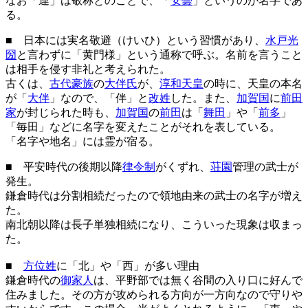
なお「連」は敬称とのことで、「
安曇
」というのが名字であ
る。
■ 日本には実名敬避（けいひ）という習慣があり、
水戸光
圀
と言わずに「黄門様」という通称で呼ぶ。名前を言うこと
は相手を侵す非礼と考えられた。
古くは、
古代豪族
の
大伴氏
が、
淳和天皇
の時に、天皇の本名
が「
大伴
」なので、「伴」と
改姓
した。また、
加賀国
に
前田
家
が封じられた時も、
加賀国
の
前田
は「
舞田
」や「
前多
」
「毎田」などに名字を変えたことがそれを表している。
「名字や地名」には霊が宿る。
■ 平安時代の後期以降
律令制
がくずれ、
荘園
管理の武士が
発生。
鎌倉時代は分割相続だったので領地由来の武士の名字が増え
た。
南北朝以降は長子単独相続になり、こういった現象は収まっ
た。
■
方位姓
に「北」や「西」が多い理由
鎌倉時代の
御家人
は、平野部では無く谷間の入り口に好んで
住みました。その方が攻められる方向が一方向なので守りや