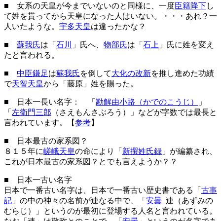
■ 女系の天皇が今までいないのと同様に、一度
臣籍降下
し
て姓を貰ってから天皇になった人はいない。・・・あれ？一
人いたような。
宇多天皇
は違ったかな？
■
蘇我氏
は「
石川
」氏へ、
物部氏
は「
石上
」氏に姓を変え
たと言われる。
■
中臣鎌足
は
蘇我氏
を倒して
大化の改新
を推し進めた功績
で
天智天皇
から「藤原」姓を賜った。
■
日本一長い名字
： 「
勘解由小路（かでのこうじ）
」
「
左衛門三郎
（さえもんさぶろう）」などが字数では最長と
言われています。【
参考
】
■
日本最古の家系図
？
８１５年に
嵯峨天皇
の命により「
新撰姓氏録
」が編纂され、
これが日本最古の家系図？とでも言えようか？？
■
日本一古い名字
日本で一番古い名字は、日本で一番古い歴史書である「
古事
記
」の中の神々の名前が連なる中で、「
安曇
_連（あずみの
むらじ）」というのが最初に登場する人名と言われている。