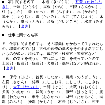
■ 家に関する名字： 木造（きづくり）、
瓦葺（かわらぶ
き）
、平屋（ひらや）、屋根（やね）、三階（さんかい）、
柱（はしら）、壁（かべ）、襖（ふすま）、瓦（かわら）、
障子（しょうじ）、畳（たたみ）、天井（てんじょう）、床
（ゆか）、風呂（ふろ）、台所（だいどころ）、水道（みず
みち）。【
出典
】
■ 仕事に関する名字
＃ 仕事に関する名字は、その職業にかかわって生まれたも
の。職業の名字には、古代の官僚の職名をそのまま名字にし
たものが多い。現代では、裁判官・検察官・警察官など
「官」の文字を使うが、古代には「部」を使っていたので、
土師部・服織部・錦織部・犬養部・鵜飼部などと呼ばれた。
【
出典
】
＃ 保母（ほぼ）、首長（しなが）、農業（のうぎょう）、
左官（さかん）、錦織（にしこおり、にしこり、にしきお
り）、
大工（だいく）
、土師（はじ）、大蔵（おおくら）、
犬養（いぬかい）、鵜飼（うかい）、服部（はっとり）、渡
部（わたなべ）、刑部（おさかべ）、財部（たからべ）、民
部（みんぶ）、掃部（かもん）、村長（むらおさ）、村主