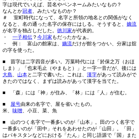
字は現代でいえば、芸名やペンネームみたいなもの？
なんとか
冠者
、みたいなものか？
＃ 室町時代になって、名字と所領の地名との関係がなく
なると、名の通った名字の保存にはしる。そうすると、
嫡流
が名字を独占しだした。
徳川家
が代表的。
・
一子相伝
？
今川家
もだったかなぁ。
・ 例： 富山の館家は、
嫡流
だけが館をつかい、分家は舘
の字を使った。
■ 苗字は二字四音が多い。万葉時代には「於保之万（おほ
しま）」「也末毛止（やまもと）」と一字一音だが、後には
大島
、
山本
と二字で書いた。これは、
漢字
があって読みがで
きたのではなく、まずは読みがあって漢字を当てた。
■ 「森」には「神」が住み、「林」には「人」が住む。
■
屋号
由来の名字で、屋を省いたもの。
米、
味噌
、小豆、菜、魚
■ 山のつく名字で一番多いのが「山本」。田のつく名字で
一番多いのが「田中」それをあわせたのが「山田」。「田」
はパキスタンなどにおける「たん」と同じ語源で「国」また