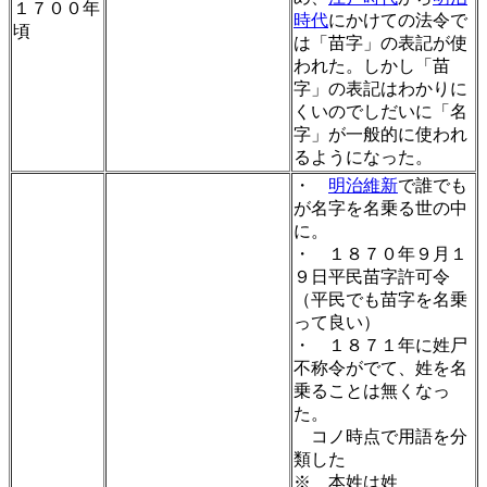
１７００年
時代
にかけての法令で
頃
は「苗字」の表記が使
われた。しかし「苗
字」の表記はわかりに
くいのでしだいに「名
字」が一般的に使われ
るようになった。
・
明治維新
で誰でも
が名字を名乗る世の中
に。
・ １８７０年９月１
９日平民苗字許可令
（平民でも苗字を名乗
って良い）
・ １８７１年に姓尸
不称令がでて、姓を名
乗ることは無くなっ
た。
コノ時点で用語を分
類した
※ 本姓は姓