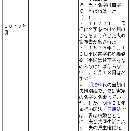
※ 氏・名字は苗字
※ かばねは「尸
（し）」
・ １８７２年： 僧
１８７０年
侶に名字をつけて届け
頃
させるよう命じた太政
官布告が出された。
・ １８７５年２月１
３日平民苗字必称義務
令（平民は皆苗字をな
のらなければならな
い）。２月１３日は名
字の日。
＃
明治時代
の当初は
夫婦別姓で、妻は実家
の名字を名乗ってい
た。しかし
明治
３１年
施行の民法・
戸籍
法で
は、妻は結婚ととも
に、夫と共同生活に入
り、夫の戸主権に服