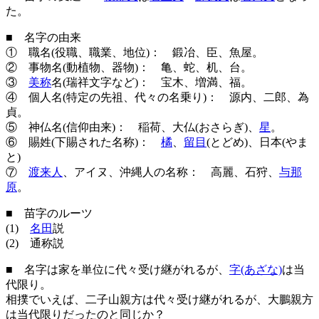
た。
■ 名字の由来
① 職名(役職、職業、地位)： 鍛冶、臣、魚屋。
② 事物名(動植物、器物)： 亀、蛇、机、台。
③
美称
名(瑞祥文字など)： 宝木、増満、福。
④ 個人名(特定の先祖、代々の名乗り)： 源内、二郎、為
貞。
⑤ 神仏名(信仰由来)： 稲荷、大仏(おさらぎ)、
星
。
⑥ 賜姓(下賜された名称)：
橘
、
留目
(とどめ)、日本(やま
と)
⑦
渡来人
、アイヌ、沖縄人の名称： 高麗、石狩、
与那
原
。
■ 苗字のルーツ
(1)
名田
説
(2) 通称説
■ 名字は家を単位に代々受け継がれるが、
字(あざな)
は当
代限り。
相撲でいえば、二子山親方は代々受け継がれるが、大鵬親方
は当代限りだったのと同じか？