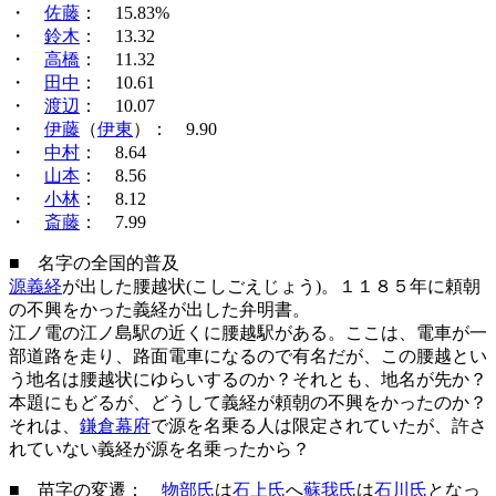
・
佐藤
： 15.83%
・
鈴木
： 13.32
・
高橋
： 11.32
・
田中
： 10.61
・
渡辺
： 10.07
・
伊藤
（
伊東
）： 9.90
・
中村
： 8.64
・
山本
： 8.56
・
小林
： 8.12
・
斎藤
： 7.99
■ 名字の全国的普及
源義経
が出した腰越状(こしごえじょう)。１１８５年に頼朝
の不興をかった義経が出した弁明書。
江ノ電の江ノ島駅の近くに腰越駅がある。ここは、電車が一
部道路を走り、路面電車になるので有名だが、この腰越とい
う地名は腰越状にゆらいするのか？それとも、地名が先か？
本題にもどるが、どうして義経が頼朝の不興をかったのか？
それは、
鎌倉幕府
で源を名乗る人は限定されていたが、許さ
れていない義経が源を名乗ったから？
■ 苗字の変遷：
物部氏
は
石上氏
へ
蘇我氏
は
石川氏
となっ