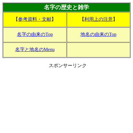
名字の歴史と雑学
【
参考資料・文献
】
【
利用上の注意
】
名字の由来のTop
地名の由来のTop
名字と地名のMenu
スポンサーリンク