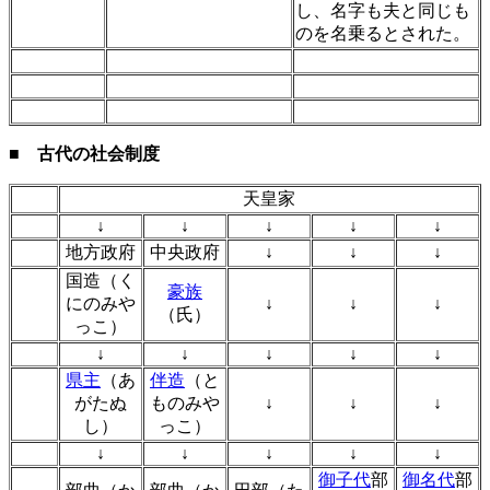
し、名字も夫と同じも
のを名乗るとされた。
■ 古代の社会制度
天皇家
↓
↓
↓
↓
↓
地方政府
中央政府
↓
↓
↓
国造（く
豪族
にのみや
↓
↓
↓
（氏）
っこ）
↓
↓
↓
↓
↓
県主
（あ
伴造
（と
がたぬ
ものみや
↓
↓
↓
し）
っこ）
↓
↓
↓
↓
↓
御子代
部
御名代
部