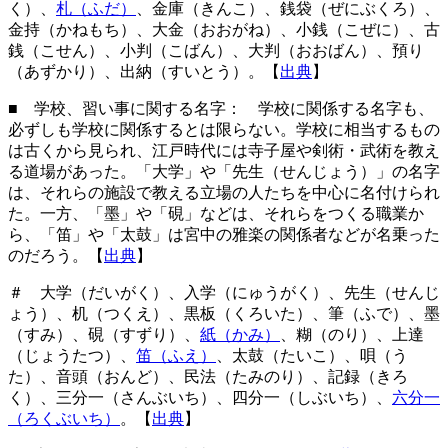
く）、
札（ふだ）
、金庫（きんこ）、銭袋（ぜにぶくろ）、
金持（かねもち）、大金（おおがね）、小銭（こぜに）、古
銭（こせん）、小判（こばん）、大判（おおばん）、預り
（あずかり）、出納（すいとう）。【
出典
】
■ 学校、習い事に関する名字： 学校に関係する名字も、
必ずしも学校に関係するとは限らない。学校に相当するもの
は古くから見られ、江戸時代には寺子屋や剣術・武術を教え
る道場があった。「大学」や「先生（せんじょう）」の名字
は、それらの施設で教える立場の人たちを中心に名付けられ
た。一方、「墨」や「硯」などは、それらをつくる職業か
ら、「笛」や「太鼓」は宮中の雅楽の関係者などが名乗った
のだろう。【
出典
】
＃ 大学（だいがく）、入学（にゅうがく）、先生（せんじ
ょう）、机（つくえ）、黒板（くろいた）、筆（ふで）、墨
（すみ）、硯（すずり）、
紙（かみ）
、糊（のり）、上達
（じょうたつ）、
笛（ふえ）
、太鼓（たいこ）、唄（う
た）、音頭（おんど）、民法（たみのり）、記録（きろ
く）、三分一（さんぶいち）、四分一（しぶいち）、
六分一
（ろくぶいち）
。【
出典
】