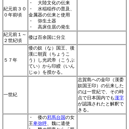
・ 大陸文化の伝来
紀元前３０
・ 水稲稲作の普及、
０年前頃
金属器の伝来と使用
・ 弥生土器
・ 高床住居の発生
紀元前１～
倭は百余国に分立
２世紀頃
倭の奴（な）国王、後
漢に朝貢（ちょうこ
５７年
う）し光武帝（こうぶ
てい）から印綬（いん
じゅ）を授かる。
志賀島への金印（漢委
奴国王印）の伝来した
のは一世紀で、その時
一世紀
点で日本国内でも
漢字
が認識されたと解釈で
きる。
・ 倭の
邪馬台国
の女
王
卑弥呼
、魏に遣使