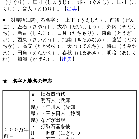
（すぐり）、庄司（しょうじ）、郡司（ぐんじ）、国司（こ
くし）、舎人（とねり）。【
出典
】
■ 対義語に関する名字： 上下（うえした）、前後（ぜん
ご）、左右（さゆう）、大小（だいしょう）、外内（そとう
ち）、新古（しんこ）、日月（たちもり）、東西（とうざ
い）、西東（さいとう）、北南（きたみなみ）、遠近（とお
ちか）、高安（たかやす）、天地（てんち）、海山（うみや
ま）、円角（えんかく）、春秋（はるあき）、明暗（あけく
れ）、加減（かげん）。【
出典
】
★ 名字と地名の年表
＃ 旧石器時代
・ 明石人（兵庫
県）・牛川人（愛知
県）・三ヶ日人（静岡
県）などが出現。
・ 打製石器を使
２００万年
用： 握槌（にぎりつ
前～