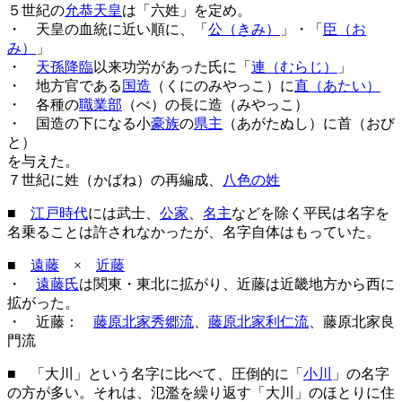
５世紀の
允恭天皇
は「六姓」を定め。
・ 天皇の血統に近い順に、「
公（きみ）
」・「
臣（お
み）
」
・
天孫降臨
以来功労があった氏に「
連（むらじ）
」
・ 地方官である
国造
（くにのみやっこ）に
直（あたい）
・ 各種の
職業部
（べ）の長に造（みやっこ）
・ 国造の下になる小
豪族
の
県主
（あがたぬし）に首（おび
と）
を与えた。
７世紀に姓（かばね）の再編成、
八色の姓
■
江戸時代
には武士、
公家
、
名主
などを除く平民は名字を
名乗ることは許されなかったが、名字自体はもっていた。
■
遠藤
×
近藤
・
遠藤氏
は関東・東北に拡がり、近藤は近畿地方から西に
拡がった。
・ 近藤：
藤原北家秀郷流
、
藤原北家利仁流
、藤原北家良
門流
■ 「大川」という名字に比べて、圧倒的に「
小川
」の名字
の方が多い。それは、氾濫を繰り返す「大川」のほとりに住