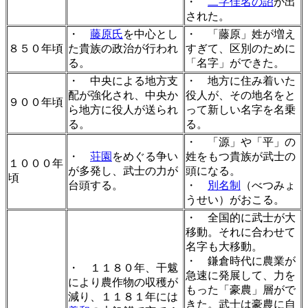
・
二字佳名の詔
が出
された。
・
藤原氏
を中心とし
・ 「藤原」姓が増え
８５０年頃
た貴族の政治が行われ
すぎて、区別のために
る。
「名字」ができた。
・ 中央による地方支
・ 地方に住み着いた
配が強化され、中央か
役人が、その地名をと
９００年頃
ら地方に役人が送られ
って新しい名字を名乗
る。
る。
・ 「源」や「平」の
・
荘園
をめぐる争い
姓をもつ貴族が武士の
１０００年
が多発し、武士の力が
頭になる。
頃
台頭する。
・
別名制
（べつみょ
うせい）がおこる。
・ 全国的に武士が大
移動。それに合わせて
名字も大移動。
・ 鎌倉時代に農業が
・ １１８０年、干魃
急速に発展して、力を
により農作物の収穫が
もった「豪農」層がで
減り、１１８１年には
きた。武士は豪農に自