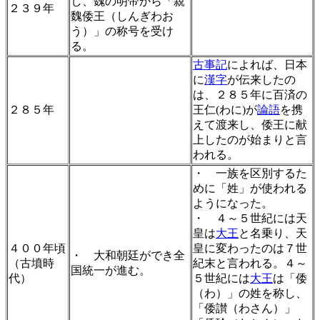
し、魏の明帝から「親
２３９年
魏倭王（しんぎわお
う）」の称号を受け
る。
古事記
によれば、日本
に
漢字
が伝来したの
は、２８５年に百済の
２８５年
王仁(わに)が
論語
を携
えて渡来し、倭王に献
上したのが始まりと言
われる。
・ 一族を区別するた
めに「姓」が使われる
ようになった。
・ ４～５世紀には天
皇は
大王
と名乗り、天
４００年頃
皇に変わったのは７世
・ 大和朝廷ができ全
（古墳時
紀末と言われる。４～
国統一が進む。
代）
５世紀には
大王
は「倭
（わ）」の姓を称し、
「倭讃（わさん）」