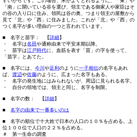
すいからです。この場合、米がよくとれるように、「東」や
「南」に開いている谷を選び、領主である御家人や家臣はそ
の谷の入り口に住み、領民は谷の奥、つまり領主の屋敷から
見て「北」や「西」に住みました。これが「北」や「西」の
つく名字が多い理由の一つと言われています。
■ 名字と苗字： 【
詳細
】
・ 名字は
名田
や通称由来で平安末期以降。
・ 苗字は
江戸時代
に、血筋を表す「苗」の字を使って、
「苗字」とあてた。
■ 名字には、
今川
や
足利
のように
一子相伝
の名字もあれ
ば、
渡辺
や
佐藤
のように、広まった名字もある。
・ 名字の発生地にはみられないが、周辺に見られる名字。
・ 自分の領地では、領主と同じ、名字を制限。
■ 名字の数： 【
詳細
】
■
名字の由来で一番多いのは
■ 名字の順位で十大姓で日本の人口の１０％を占める。上
位１００位で人口の２２％を占める。
＃ 第一生命の調査