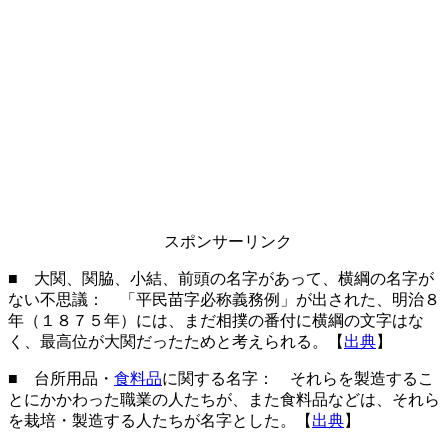
スポンサーリンク
■ 大関、関脇、小結、前頭の名字があって、横綱の名字が
ない不思議： 「平民苗字必称義務例」が出された、明治８
年（１８７５年）には、まだ相撲の番付に横綱の文字はな
く、最高位が大関だったためと考えられる。【
出典
】
■ 台所用品・
食料品
に関する名字： それらを製造するこ
とにかかわった職業の人たちが、また食料品などは、それら
を栽培・製造する人たちが名字とした。【
出典
】