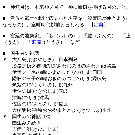
■ 神無月は、本来神ノ月で、神に新穂を捧げる月のこと。
■ 貴族や武士の間で広まった名字を一般庶民が使うように
なったのは、室町時代以前と言われる。【
出典
】
■ 宮廷の雅楽家。「多（おおの）」「豊（ぶんの）」「上
（うえ）」「
東儀
（とうぎ）」など。
■ 国生みの神話
＃ 大八島(おおやしま) 日本列島
・ 淡路之穂之狭別の嶋(あわじのほのさわけ)淡路島
・ 伊予之二名の嶋(いよのふたなのしま)四国
・ 隠岐の三子の嶋(おきのみつごのしま)隠岐島
・ 筑紫の嶋(つくしのしま)九州
・ 伊伎の嶋(いきのしま)壱岐
・ 津嶋(つしま)対馬
・ 佐度の嶋(さどのしま)佐渡
・ 大倭豊秋津嶋(おおやまととよあきつしま)本州
＃ 国生みの神話（続）
・ 国生みの続き
・ 吉備子洲(きびこじま)