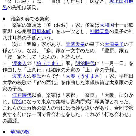
「文（ふみ）」氏、「百済（くだら）」氏など。
坂上田村麻
呂
の先祖は漢氏。
■ 雅楽を奏でる楽家
・ 楽家の筆頭は「多（おお）」家。多家は
大和国
十一郡飫
富郷（奈良県
田原本町
）をルーツとし、
神武天皇
の皇子の神
八井耳尊の子孫という。
・ 次に「豊原」家があり、
天武天皇
の皇子の
大津皇子
の子
孫という。なお、「多」家が一文字のため、「豊原」家も
「豊」家として「ぶんの」と読んだ。
・
渡来人
の「
狛（こま）
」家。
明治時代
に「一月一日」を
作曲した「上真行」は狛家の分家の「上」家の子孫。
・
渡来人
の
秦氏
からでた「
太秦（うずまさ）
」家。早稲田
大学の校歌の「都の西北」を作曲した東儀鉄笛は太秦家の分
家の子孫。
・
江戸時代
以前、楽家は「京都」「奈良」「大阪」に分か
れ、
明治
になって東京で集結し宮内庁式部職楽部となった。
これらの三カ所の楽人の音には微妙な違いがあり、合同で演
奏する前には一同で音合わせをした。これが「打ち合わせ」
の語源。
■
華族の数