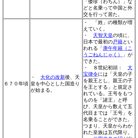
「倭珍（わちん）」な
どと名乗って中国と外
交を行って居た。
・ 「姓」の種類が増
えていく。
・
天智天皇
の頃に、
日本で最初の
戸籍
とい
われる「
庚午年籍（こ
うごねんじゃく）
」が
できた。
・ ８世紀初頭：
大
宝律令
には「天皇の子
・
大化の改新
後、天
を親王とし、親王の子
６７０年頃
皇を中心とした国造り
を王とする」と規定さ
が始まる。
れている。王号をもつ
ものを「諸王」と呼
び、天皇から数えて五
代目までは「王号」を
名乗ることができた。
つまり、天皇からわか
れた皇族は五代限り。