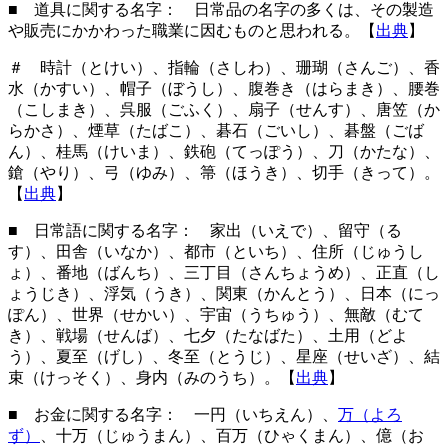
■ 道具に関する名字： 日常品の名字の多くは、その製造
や販売にかかわった職業に因むものと思われる。【
出典
】
＃ 時計（とけい）、指輪（さしわ）、珊瑚（さんご）、香
水（かすい）、帽子（ぼうし）、腹巻き（はらまき）、腰巻
（こしまき）、呉服（ごふく）、扇子（せんす）、唐笠（か
らかさ）、煙草（たばこ）、碁石（ごいし）、碁盤（ごば
ん）、桂馬（けいま）、鉄砲（てっぽう）、刀（かたな）、
鎗（やり）、弓（ゆみ）、箒（ほうき）、切手（きって）。
【
出典
】
■ 日常語に関する名字： 家出（いえで）、留守（る
す）、田舎（いなか）、都市（といち）、住所（じゅうし
ょ）、番地（ばんち）、三丁目（さんちょうめ）、正直（し
ょうじき）、浮気（うき）、関東（かんとう）、日本（にっ
ぽん）、世界（せかい）、宇宙（うちゅう）、無敵（むて
き）、戦場（せんば）、七夕（たなばた）、土用（どよ
う）、夏至（げし）、冬至（とうじ）、星座（せいざ）、結
束（けっそく）、身内（みのうち）。【
出典
】
■ お金に関する名字： 一円（いちえん）、
万（よろ
ず）
、十万（じゅうまん）、百万（ひゃくまん）、億（お