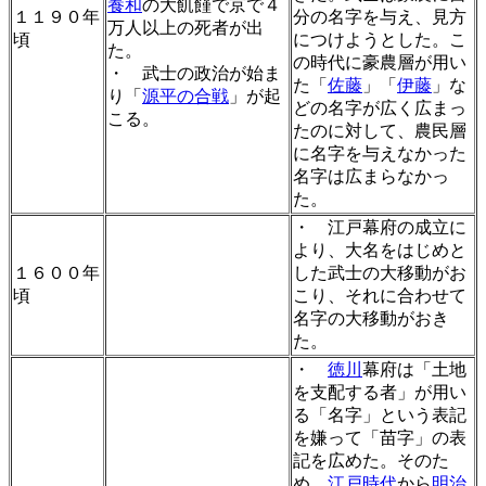
養和
の大飢饉で京で４
１１９０年
分の名字を与え、見方
万人以上の死者が出
頃
につけようとした。こ
た。
の時代に豪農層が用い
・ 武士の政治が始ま
た「
佐藤
」「
伊藤
」な
り「
源平の合戦
」が起
どの名字が広く広まっ
こる。
たのに対して、農民層
に名字を与えなかった
名字は広まらなかっ
た。
・ 江戸幕府の成立に
より、大名をはじめと
１６００年
した武士の大移動がお
頃
こり、それに合わせて
名字の大移動がおき
た。
・
徳川
幕府は「土地
を支配する者」が用い
る「名字」という表記
を嫌って「苗字」の表
記を広めた。そのた
め、
江戸時代
から
明治