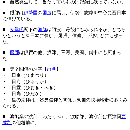
■ 自然発生して、当たり前のものは記録に残っていない。
■ 磯部は
伊勢国
の
国造
に属し、伊勢・志摩を中心に西日本
に伸びている。
■
安曇氏
配下の
海部
は阿波、丹後にもみられるが、どちら
かというと東日本に伸び、尾張、信濃、下総などにも移っ
た。
■
服部
は伊賀の他、摂津、三河、美濃、備中にも広まっ
た。
■ 天文関係の名字【
出典
】
・ 日奉（ひまつり）
・ 日向（ひゅうが）
・ 日置（ひおき・へぎ）
・ 日高（ひだか）
・ 星の崇拝は、妙見信仰と関係し東国の牧場地帯に多くみ
られる。
■ 渡船業の渡部（わたりべ）、渡船部、渡守部は摂津国
西
成郡
の他越前に。