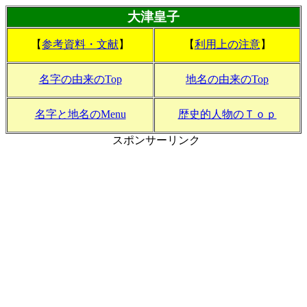
大津皇子
【
参考資料・文献
】
【
利用上の注意
】
名字の由来のTop
地名の由来のTop
名字と地名のMenu
歴史的人物のＴｏｐ
スポンサーリンク