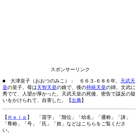
スポンサーリンク
■ 大津皇子（おおつのみこ）： ６６３-６８６年。
天武天
皇
の皇子。母は
天智天皇
の娘で、後の
持統天皇
の姉。文武に
秀でて、人望が厚かった。天武天皇の死後、密告で謀反の疑
いをかけられて、自害した。【
出典
】
【
Ｈｅｌｐ
】 「苗字」「階位」「幼名」「通称」「諱」
「尊称」「号」「氏」「姓」などはこちらをご覧くださ
い。