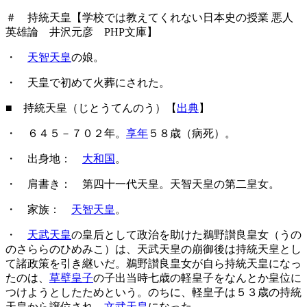
＃ 持統天皇【学校では教えてくれない日本史の授業 悪人
英雄論 井沢元彦 PHP文庫】
・
天智天皇
の娘。
・ 天皇で初めて火葬にされた。
■ 持統天皇（じとうてんのう）【
出典
】
・ ６４５－７０２年。
享年
５８歳（病死）。
・ 出身地：
大和国
。
・ 肩書き： 第四十一代天皇。天智天皇の第二皇女。
・ 家族：
天智天皇
。
・
天武天皇
の皇后として政治を助けた鵜野讃良皇女（うの
のさららのひめみこ）は、天武天皇の崩御後は持統天皇とし
て諸政策を引き継いだ。鵜野讃良皇女が自ら持統天皇になっ
たのは、
草壁皇子
の子出当時七歳の軽皇子をなんとか皇位に
つけようとしたためという。のちに、軽皇子は５３歳の持統
天皇から譲位され、
文武天皇
になった。