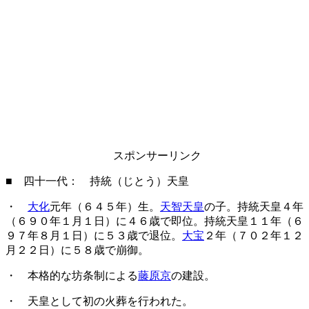
スポンサーリンク
■ 四十一代： 持統（じとう）天皇
・
大化
元年（６４５年）生。
天智天皇
の子。持統天皇４年
（６９０年１月１日）に４６歳で即位。持統天皇１１年（６
９７年８月１日）に５３歳で退位。
大宝
２年（７０２年１２
月２２日）に５８歳で崩御。
・ 本格的な坊条制による
藤原京
の建設。
・ 天皇として初の火葬を行われた。