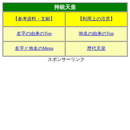
持統天皇
【
参考資料・文献
】
【
利用上の注意
】
名字の由来のTop
地名の由来のTop
名字と地名のMenu
歴代天皇
スポンサーリンク