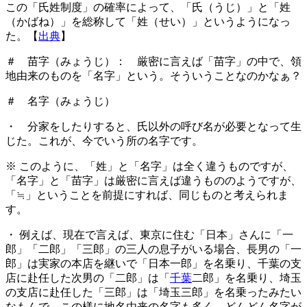
この「氏姓制度」の確率によって、「氏（うじ）」と「姓
（かばね）」を総称して「姓（せい）」というようになっ
た。【
出典
】
＃ 苗字（みょうじ）： 厳密に言えば「苗字」の中で、領
地由来のものを「名字」という。そういうことなのかなぁ？
＃ 名字（みょうじ）
・ 分家をしたりすると、氏以外の呼び名が必要となって生
じた。これが、今でいう所の名字です。
※ このように、「姓」と「名字」は全く違うものですが、
「名字」と「苗字」は厳密に言えば違うもののようですが、
「≒」ということを前提にすれば、同じものと考えられま
す。
・ 例えば、現在で言えば、東京に住む「日本」さんに「一
郎」「二郎」「三郎」の三人の息子がいる場合、長男の「一
郎」は実家の本店を継いで「日本一郎」を名乗り、千葉の支
店に赴任した次男の「二郎」は「
千葉
二郎」を名乗り、埼玉
の支店に赴任した「三郎」は「埼玉三郎」を名乗ったみたい
なもんで、この様に地名由来の名字も多く、どんどん名字が