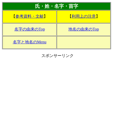
氏・姓・名字・苗字
【
参考資料・文献
】
【
利用上の注意
】
名字の由来のTop
地名の由来のTop
名字と地名のMenu
スポンサーリンク