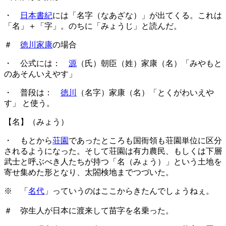
・
日本書紀
には「名字（なあざな）」が出てくる。これは
「名」＋「字」。のちに「みょうじ」と読んだ。
＃
徳川家康
の場合
・ 公式には：
源
（氏）朝臣（姓）家康（名）「みやもと
のあそんいえやす」
・ 普段は：
徳川
（名字）家康（名）「とくがわいえや
す」 と使う。
【名】（みょう）
・ もとから
荘園
であったところも国衙領も荘園単位に区分
されるようになった。そして荘園は有力農民、もしくは下層
武士と呼ぶべき人たちが持つ「名（みょう）」という土地を
寄せ集めた形となり、太閤検地までつづいた。
※ 「
名代
」っていうのはここからきたんでしょうねぇ。
＃ 弥生人が日本に渡来して苗字を名乗った。