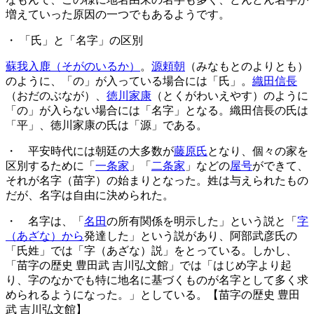
増えていった原因の一つでもあるようです。
・ 「氏」と「名字」の区別
蘇我入鹿（そがのいるか）
。
源頼朝
（みなもとのよりとも）
のように、「の」が入っている場合には「氏」。
織田信長
（おだのぶなが）、
徳川家康
（とくがわいえやす）のように
「の」が入らない場合には「名字」となる。織田信長の氏は
「平」、徳川家康の氏は「源」である。
・ 平安時代には朝廷の大多数が
藤原氏
となり、個々の家を
区別するために「
一条家
」「
二条家
」などの
屋号
ができて、
それが名字（苗字）の始まりとなった。姓は与えられたもの
だが、名字は自由に決められた。
・ 名字は、「
名田
の所有関係を明示した」という説と「
字
（あざな）から
発達した」という説があり、阿部武彦氏の
「氏姓」では「字（あざな）説」をとっている。しかし、
「苗字の歴史 豊田武 吉川弘文館」では「はじめ字より起
り、字のなかでも特に地名に基づくものが名字として多く求
められるようになった。」としている。【苗字の歴史 豊田
武 吉川弘文館】