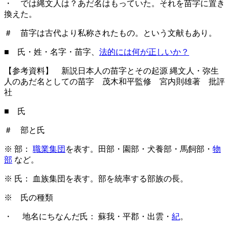
・ では縄文人は？あだ名はもっていた。それを苗字に置き
換えた。
＃ 苗字は古代より私称されたもの。という文献もあり。
■ 氏・姓・名字・苗字、
法的には何が正しいか？
【参考資料】 新説日本人の苗字とその起源 縄文人・弥生
人のあだ名としての苗字 茂木和平監修 宮内則雄著 批評
社
■ 氏
＃ 部と氏
※ 部：
職業集団
を表す。田部・園部・犬養部・馬飼部・
物
部
など。
※ 氏： 血族集団を表す。部を統率する部族の長。
※ 氏の種類
・ 地名にちなんだ氏： 蘇我・平郡・出雲・
紀
。