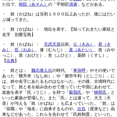
た位で、
朝臣（あそん）
の「平朝臣
清盛
」などがある。
・ 姓（かばね）は当初１０００以上あったが、後にはだい
ぶ減ってきた。
・ 姓（かばね）： 地位を表す。【知っておきたい家紋と
名字 別冊宝島】
・ 姓（かばね）：
天武天皇
以前。
公（きみ）
、
君（き
み）
、
臣（おみ）
、連（むらじ）、
直（あたい）
、造（みや
っこ）、首（おびと）、史（ふひと）、薬師（くすし）。
【
出典
】
・ 姓とは：
魏志倭人伝
の時代、「
卑弥呼
」やその使いで
あった「難升米（なしめ）」や「都市牛利（としごり）」に
は、姓や名字にあたるものはなかった。その後、古墳時代に
なって、姓と名を組み合わせて使っていた中国にあわせて、
血族を表す「氏（うじ）」を持つ「
蘇我氏
」や「
物部氏
」と
いった豪族が登場した。また「氏」とは違って、大王（天
皇）が与える「姓（かばね）」も広まっていった。「姓」は
「役職」や「地名」に由来するものや、
出自
（渡来など）由
来などがあった。これらを合わせて「氏姓制度」といった。