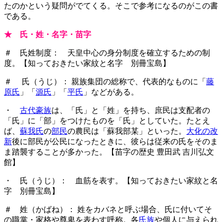
たのかという疑問がでてくる。そこで参考になるのがこの書
である。
★ 氏・姓・名字・苗字
＃ 氏姓制度： 天皇中心の身分制度を確立するための制
度。【知っておきたい家紋と名字 別冊宝島】
＃ 氏（うじ）： 親族集団の総称で、代表的なものに「
藤
原氏
」「
源氏
」「
平氏
」などがある。
・
古代豪族
は、「氏」と「姓」を持ち、庶民は支配者の
「氏」に「部」をつけたものを「氏」としていた。たとえ
ば、
蘇我氏
の
部民
の農民は「蘇我部某」といった。
大化の改
新
後に部民が公民になったときに、彼らは従来の氏をそのま
ま踏襲することが多かった。【苗字の歴史 豊田武 吉川弘文
館】
・ 氏（うじ）： 血筋を表す。【知っておきたい家紋と名
字 別冊宝島】
＃ 姓（かばね）： 姓をカバネと呼ぶ場合、氏に付いてそ
の職掌・家格や尊卑を表わす呼称。各
氏族
や個人に与えられ