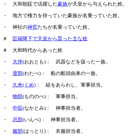
・ 大和朝廷で活躍した
豪族
が天皇から与えられた姓。
・ 地方で権力を持っていた豪族が名乗っていた姓。
・ 神社の
神官
たちが名乗っていた姓。
＃
臣籍降下で天皇から貰った主な姓
＃ 大和時代からあった姓
・
大伴
(おおとも)： 武器などを扱った一族。
・
渡部
(わたべ)： 船の船頭由来の一族。
・
久米(くめ)
： 組をあらわし、軍事担当。
・
物部
(もののべ)： 軍事担当。
・
中臣
(なかとみ)： 神事担当者。
・
忌部
(いんべ)： 神事担当者。
・
服部
(はっとり)： 衣服担当者。