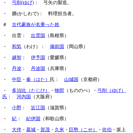
・
弓削(ゆげ)
： 弓矢の製造。
・ 膳(かしわで)： 料理担当者。
＃
古代豪族が名乗った姓
・ 出雲：
出雲国
（島根県）
・
和気
（わけ）：
備前国
（岡山県）
・
越智
：
伊予国
（愛媛県）
・
丹波
：
丹波国
（兵庫県）
・
中臣
・
秦（はた）
氏：
山城国
（京都府）
・
多治比（たじひ）
・
物部
（もののべ）・
弓削（ゆげ）
氏
：
河内国
（大阪府）
・
小野
：
近江国
（滋賀県）
・
紀
：
紀伊国
（和歌山県）
・
大伴
・
葛城
・
賀茂
・
久米
・
巨勢（こせ）
・
佐伯
・坂上