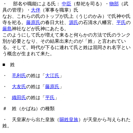
・ 部名や職能による氏：
中臣
（祭祀を司る）・
物部
（武
具の管理）・
大伴
（軍事を職掌）氏
なお、これらの氏のトップが氏上（うじのかみ）で氏神や氏
寺を祀る。
藤原氏
の春日大社、
源氏
の石清水八幡宮、
平氏
の
厳島
神社などが氏神にあたる。
このようにして氏が増えて来ると何らかの方法で氏のランク
別が必要となり、その結果出来たのが「姓」と言われてい
る。そして、時代が下るに連れて氏と姓は混同され名字とい
う概念が生まれて来た。
■ 姓
・
毛利氏
の姓は「
大江氏
」
・
大友氏
の姓は「
藤原氏
」
・
織田氏
の姓は「
平氏
」
＃ 姓（かばね）の種類
・ 天皇家から出た皇族（
賜姓皇族
）が天皇から与えられた
姓。