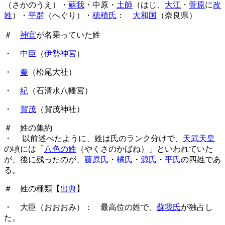
（さかのうえ）・
蘇我
・中原・
土師
（はじ、
大江
・
菅原
に
改
姓
）・
平群
（へぐり）・
穂積氏
：
大和国
（奈良県）
＃
神官
が名乗っていた姓
・
中臣
（
伊勢神宮
）
・
秦
（松尾大社）
・
紀
（石清水八幡宮）
・
賀茂
（賀茂神社）
＃ 姓の集約
・ 以前述べたように、姓は氏のランク分けで、
天武天皇
の頃には「
八色の姓
（やくさのかばね）」といわれていた
が、後に残ったのが、
藤原氏
・
橘氏
・
源氏
・
平氏
の四姓であ
る。
＃ 姓の種類【
出典
】
・ 大臣（おおおみ）： 最高位の姓で、
蘇我氏
が独占し
た。