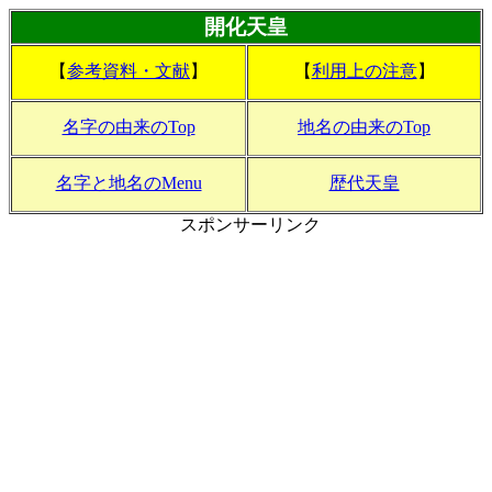
開化天皇
【
参考資料・文献
】
【
利用上の注意
】
名字の由来のTop
地名の由来のTop
名字と地名のMenu
歴代天皇
スポンサーリンク