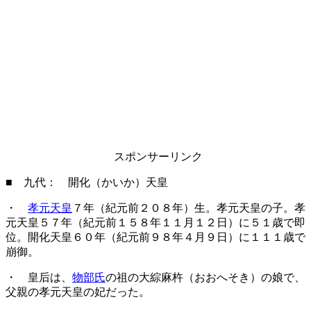
スポンサーリンク
■ 九代： 開化（かいか）天皇
・
孝元天皇
７年（紀元前２０８年）生。孝元天皇の子。孝
元天皇５７年（紀元前１５８年１１月１２日）に５１歳で即
位。開化天皇６０年（紀元前９８年４月９日）に１１１歳で
崩御。
・ 皇后は、
物部氏
の祖の大綜麻杵（おおへそき）の娘で、
父親の孝元天皇の妃だった。