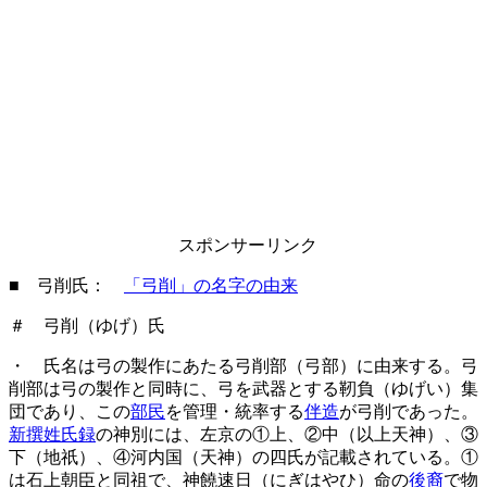
スポンサーリンク
■ 弓削氏：
「弓削」の名字の由来
＃ 弓削（ゆげ）氏
・ 氏名は弓の製作にあたる弓削部（弓部）に由来する。弓
削部は弓の製作と同時に、弓を武器とする靭負（ゆげい）集
団であり、この
部民
を管理・統率する
伴造
が弓削であった。
新撰姓氏録
の神別には、左京の①上、②中（以上天神）、③
下（地祇）、④河内国（天神）の四氏が記載されている。①
は石上朝臣と同祖で、神饒速日（にぎはやひ）命の
後裔
で物