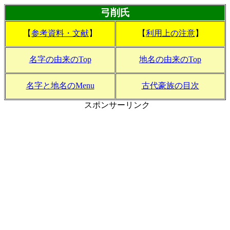
弓削氏
【
参考資料・文献
】
【
利用上の注意
】
名字の由来のTop
地名の由来のTop
名字と地名のMenu
古代豪族の目次
スポンサーリンク