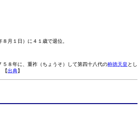
年８月１日）に４１歳で退位。
７５８年に、重祚（ちょうそ）して第四十八代の
称徳天皇
とし
。【
出典
】