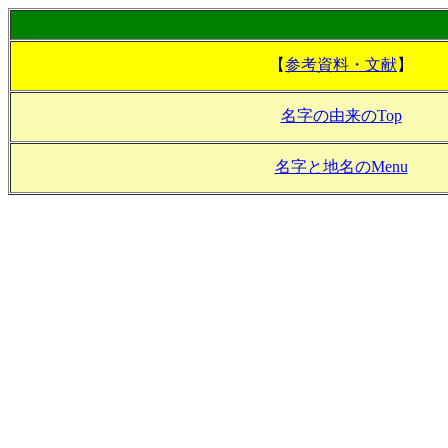
【
参考資料・文献
】
名字の由来のTop
名字と地名のMenu