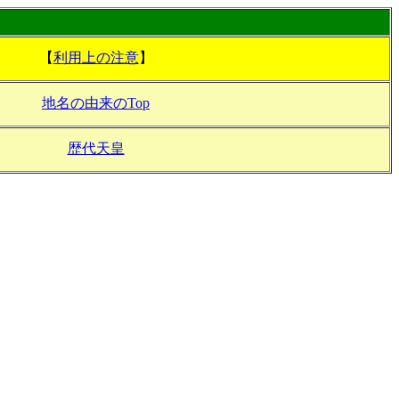
【
利用上の注意
】
地名の由来のTop
歴代天皇