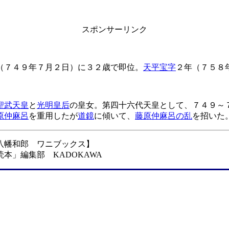
スポンサーリンク
（７４９年７月２日）に３２歳で即位。
天平宝字
２年（７５８
聖武天皇
と
光明皇后
の皇女。第四十六代天皇として、７４９～
原仲麻呂
を重用したが
道鏡
に傾いて、
藤原仲麻呂の乱
を招いた
八幡和郎 ワニブックス】
本」編集部 KADOKAWA