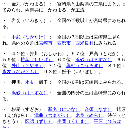
・ 金丸（かねまる）： 宮崎県と山梨県の二県にまとまっ
てみられ、両県共に「かねまる」が主流。
・ 岩切（いわきり）： 全国の半数以上が宮崎県にみられ
る。
・
中武（なかたけ）
： 全国の７割以上は宮崎県に見ら
れ、県内の８割は
宮崎市
・
西都市
・
西米良村
にみられる。
・ ４２位：押川（おしかわ）、５７位：戸高（とだか）、
５９位：
椎葉（しいば）
、６０位：
浜砂（はますな）
、６５
位：
外山（とやま）
、７１位：
興梠（こうろぎ）
、８１位：
永友（ながとも）
、９３位：飯干（いいぼし）。
・ 押川、
永友
、飯干： 全国の６割は宮崎県にみられる。
・
浜砂（はますな）
： 全国の四分の三は宮崎県にみられ
る。
・ 杉尾（すぎお）、
新名（にいな）
、
奈須（なす）
、蛯原
（えびはら）、
津曲（つまがり）
、
米良（めら）
、時任（と
きとう）、
図師（ずし）
、
串間（くしま）
、
平原（ひらは
ら）
。