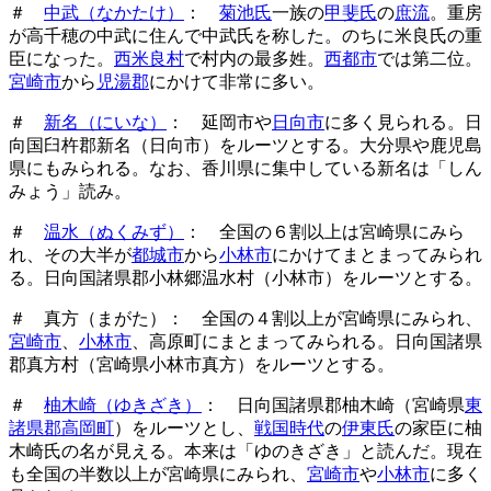
＃
中武（なかたけ）
：
菊池氏
一族の
甲斐氏
の
庶流
。重房
が高千穂の中武に住んで中武氏を称した。のちに米良氏の重
臣になった。
西米良村
で村内の最多姓。
西都市
では第二位。
宮崎市
から
児湯郡
にかけて非常に多い。
＃
新名（にいな）
： 延岡市や
日向市
に多く見られる。日
向国臼杵郡新名（日向市）をルーツとする。大分県や鹿児島
県にもみられる。なお、香川県に集中している新名は「しん
みょう」読み。
＃
温水（ぬくみず）
： 全国の６割以上は宮崎県にみら
れ、その大半が
都城市
から
小林市
にかけてまとまってみられ
る。日向国諸県郡小林郷温水村（小林市）をルーツとする。
＃ 真方（まがた）： 全国の４割以上が宮崎県にみられ、
宮崎市
、
小林市
、高原町にまとまってみられる。日向国諸県
郡真方村（宮崎県小林市真方）をルーツとする。
＃
柚木崎（ゆきざき）
： 日向国諸県郡柚木崎（宮崎県
東
諸県郡高岡町
）をルーツとし、
戦国時代
の
伊東氏
の家臣に柚
木崎氏の名が見える。本来は「ゆのきざき」と読んだ。現在
も全国の半数以上が宮崎県にみられ、
宮崎市
や
小林市
に多く