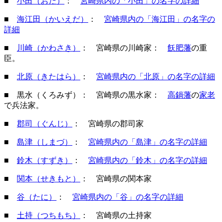
■
小田（おだ）
：
宮崎県内の「小田」の名字の詳細
■
海江田（かいえだ）
：
宮崎県内の「海江田」の名字の
詳細
■
川崎（かわさき）
： 宮崎県の川崎家：
飫肥藩
の重
臣。
■
北原（きたはら）
：
宮崎県内の「北原」の名字の詳細
■ 黒水（くろみず）： 宮崎県の黒水家：
高鍋藩
の
家老
で兵法家。
■
郡司（ぐんじ）
： 宮崎県の郡司家
■
島津（しまづ）
：
宮崎県内の「島津」の名字の詳細
■
鈴木（すずき）
：
宮崎県内の「鈴木」の名字の詳細
■
関本（せきもと）
： 宮崎県の関本家
■
谷（たに）
：
宮崎県内の「谷」の名字の詳細
■
土持（つちもち）
： 宮崎県の土持家