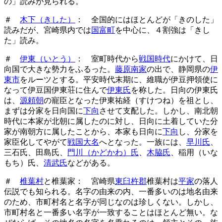
の」読みが見られる。
＃
木下（きした）
： 全国的にはほとんどが「きのした」
読みだが、宮崎県内では
国富町
を中心に、４割強は「きし
た」読み。
＃
伊東（いとう）
： 室町時代から
戦国時代
にかけて、日
向国で大きな勢力をふるった。
藤原南家
の出で、静岡県の
伊
東市
をルーツとする。平安時代末期に、維職が伊豆押領使に
なって伊豆国伊東荘に住んで
伊東氏
を称した。日向の伊東氏
は、
源頼朝
の寵臣となった伊東祐経（すけつね）を祖とし、
まずは分家を日向国に
下向
させて支配した。しかし、南北朝
時代に本家が北朝に属したのに対し、日向に土着していた分
家が南朝方に属したことから、本家も日向に
下向
し、分家を
家臣化してやがて
戦国大名
へとなった。一族には、
早川氏
、
三石氏、田島氏、
門川（かどかわ）氏
、
木脇氏
、稲用（いな
もち）氏、
清武氏
などがある。
＃
椎葉村
と椎葉家： 宮崎県
東臼杵郡
椎葉村は
平家
の落人
伝説でも知られる。名字の由来の内、一番多いのは地名由来
のため、市町村名と名字が同じなのは珍しくない。しかし、
市町村名と一番多い名字が一致することはほとんど無い。な