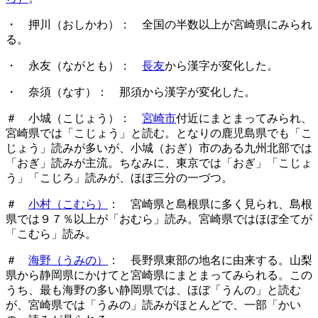
・ 押川（おしかわ）： 全国の半数以上が宮崎県にみられ
る。
・
永友（ながとも）
：
長友
から漢字が変化した。
・
奈須（なす）
： 那須から漢字が変化した。
＃ 小城（こじょう）：
宮崎市
付近にまとまってみられ、
宮崎県では「こじょう」と読む。となりの鹿児島県でも「こ
じょう」読みが多いが、小城（おぎ）市のある九州北部では
「おぎ」読みが主流。ちなみに、東京では「おぎ」「こじょ
う」「こじろ」読みが、ほぼ三分の一づつ。
＃
小村（こむら）
：
宮崎県と島根県に多く見られ
、島根
県では９７％以上が「おむら」読み。宮崎県ではほぼ全てが
「こむら」読み。
＃
海野（うみの）
： 長野県東部の地名に由来する。山梨
県から静岡県にかけてと宮崎県にまとまってみられる。この
うち、最も海野の多い静岡県では、ほぼ「うんの」と読む
が、宮崎県では「うみの」読みがほとんどで、一部「かい