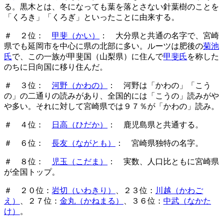
る。黒木とは、冬になっても葉を落とさない針葉樹のことを
「くろき」「くろぎ」といったことに由来する。
＃ ２位：
甲斐（かい）
： 大分県と共通の名字で、宮崎
県でも延岡市を中心に県の北部に多い。ルーツは肥後の
菊池
氏
で、この一族が甲斐国（山梨県）に住んで
甲斐氏
を称した
のちに日向国に移り住んだ。
＃ ３位：
河野（かわの）
： 河野は「かわの」「こう
の」の二通りの読みがあり、全国的には「こうの」読みがや
や多い。それに対して宮崎県では９７％が「かわの」読み。
＃ ４位：
日高（ひだか）
： 鹿児島県と共通する。
＃ ６位：
長友（ながとも）
： 宮崎県独特の名字。
＃ ８位：
児玉（こだま）
： 実数、人口比ともに宮崎県
が全国トップ。
＃ ２０位：
岩切（いわきり）
、２３位：
川越（かわご
え）
、２７位：
金丸（かねまる）
、３６位：
中武（なかた
け）
。