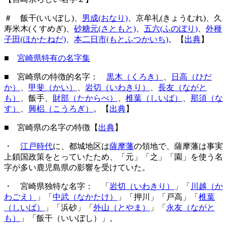
＃ 飯干(いいぼし)、
男成(おなり)
、京牟礼(きょうむれ)、久
寿米木(くすめぎ)、
砂糖元(さともと)
、
五六(ふのぼり)
、
外種
子田(ほかたねだ)
、
本二日市(もとふつかいち)
。【
出典
】
■
宮崎県特有の名字集
■ 宮崎県の特徴的名字：
黒木（くろき）
、
日高（ひだ
か）
、
甲斐（かい）
、
岩切（いわきり）
、
長友（ながと
も）
、飯手、
財部（たからべ）
、
椎葉（しいば）
、
那須（な
す）
、
興梠（こうろぎ）
。【
出典
】
■ 宮崎県の名字の特徴【
出典
】
・
江戸時代
に、都城地区は
薩摩藩
の領地で、薩摩藩は事実
上鎖国政策をとっていたため、「元」「之」「園」を使う名
字が多い鹿児島県の影響を受けていた。
・ 宮崎県独特な名字： 「
岩切（いわきり）
」「
川越（か
わごえ）
」「
中武（なかたけ）
」「押川」「戸高」「
椎葉
（しいば）
」「浜砂」「
外山（とやま）
」「
永友（ながと
も）
」「飯干（いいぼし）」。