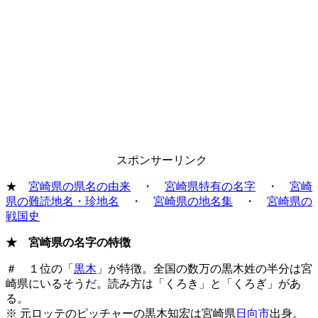
スポンサーリンク
★
宮崎県の県名の由来
・
宮崎県特有の名字
・
宮崎
県の難読地名・珍地名
・
宮崎県の地名集
・
宮崎県の
戦国史
★ 宮崎県の名字の特徴
＃ １位の「
黒木
」が特徴。全国の数万の黒木姓の半分は宮
崎県にいるそうだ。読み方は「くろき」と「くろぎ」があ
る。
※ 元ロッテのピッチャーの黒木知宏は宮崎県
日向市
出身。