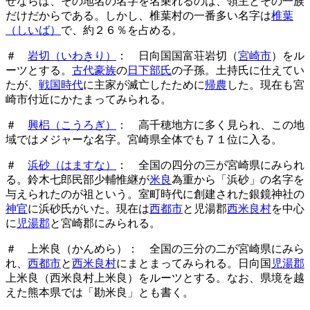
ぜならば、その地名の名字を名乗れるのは、領主とその一族
だけだからである。しかし、椎葉村の一番多い名字は
椎葉
（しいば）
で、約２６％を占める。
＃
岩切（いわきり）
： 日向国国富荘岩切（
宮崎市
）をル
ーツとする。
古代豪族
の
日下部氏
の子孫。土持氏に仕えてい
たが、
戦国時代
に主家が滅亡したために
帰農
した。現在も宮
崎市付近にかたまってみられる。
＃
興梠（こうろぎ）
： 高千穂地方に多く見られ、この地
域ではメジャーな名字。宮崎県全体でも７１位に入る。
＃
浜砂（はますな）
： 全国の四分の三が宮崎県にみられ
る。鈴木七郎民部少輔惟継が
米良
為重から「浜砂」の名字を
与えられたのが祖という。室町時代に創建された銀鏡神社の
神官
に浜砂氏がいた。現在は
西都市
と児湯郡
西米良村
を中心
に
児湯郡
と宮崎郡にみられる。
＃ 上米良（かんめら）： 全国の三分の二が宮崎県にみら
れ、
西都市
と
西米良村
にまとまってみられる。日向国
児湯郡
上米良（西米良村上米良）をルーツとする。なお、県境を越
えた熊本県では「勘米良」とも書く。