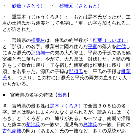
・
砂糖（さとう）
・
砂糖元（さともと）
・ 重黒木（じゅうくろき）： もとは黒木氏だったが、主
君の土持氏から褒美として名字に「重」の字を加えられるこ
とが許された。
・ 宮崎県の
椎葉村
は、住民の約半数が「
椎葉（しいば）
」
と「那須」の名字。椎葉村に隠れ住んだ
平家
の落人を
討伐
し
にきた源氏の
那須与一
の弟の大八郎は、平家の子孫である鶴
富姫と恋に落ちた。やがて、大八郎は「討伐した」と嘘の報
告をして鎌倉に戻り、子を宿した鶴富姫は椎葉村に残り「那
須」を名乗った。源氏の子孫は
那須氏
を、平氏の子孫は
椎葉
氏
を。 つまり、この村には源氏と平氏の両方の血をひく人
たちがいる。
■ 宮崎県の名字の特徴【
出典
】
＃ 宮崎県の最多姓は
黒木（くろき）
で全国３０８位の名
字。黒木は県内にまんべんなく見られるが、読み方には「く
ろき」と「くろぎ」の二通りがある。ルーツは、南朝で活躍
した熊本の
菊池氏
の一族や、鹿児島の
島津氏
の一族、日向の
古代豪族
の阿万（あまん）氏の一族など、多くの系統があ