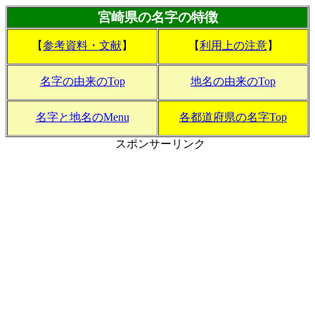
宮崎県の名字の特徴
【
参考資料・文献
】
【
利用上の注意
】
名字の由来のTop
地名の由来のTop
名字と地名のMenu
各都道府県の名字Top
スポンサーリンク