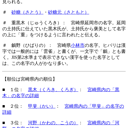
見られる。
＃
砂糖（さとう）
・
砂糖元（さともと）
＃ 重黒木（じゅうくろき）： 宮崎県延岡市の名字。延岡
の土持氏に仕えていた黒木氏が、土持氏から褒美として名字
の上に「重」をつけるように言われたと伝える。
＃ 鸙野（ひばりの）： 宮崎県
小林市
の名字。ヒバリは漢
字では一般的には「雲雀」と書くが、一文字で「鸙」とも書
く。JIS第2水準まで表示できない漢字を使った名字として
は、この名字の人がかなり多い。
【順位は宮崎県内の順位】
■ １位：
黒木（くろき、くろぎ）
：
宮崎県内の「黒
木」の名字の詳細
■ ２位：
甲斐（かい）
：
宮崎県内の「甲斐」の名字の
詳細
■ ３位：
河野（かわの、こうの）
：
宮崎県内の「河