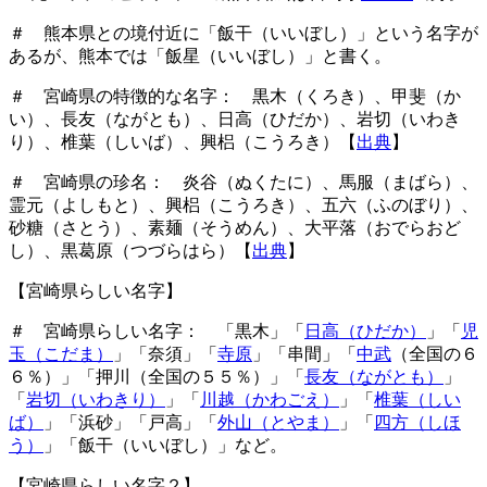
＃ 熊本県との境付近に「飯干（いいぼし）」という名字が
あるが、熊本では「飯星（いいぼし）」と書く。
＃ 宮崎県の特徴的な名字： 黒木（くろき）、甲斐（か
い）、長友（ながとも）、日高（ひだか）、岩切（いわき
り）、椎葉（しいば）、興梠（こうろき）【
出典
】
＃ 宮崎県の珍名： 炎谷（ぬくたに）、馬服（まばら）、
霊元（よしもと）、興梠（こうろき）、五六（ふのぼり）、
砂糖（さとう）、素麺（そうめん）、大平落（おでらおど
し）、黒葛原（つづらはら）【
出典
】
【宮崎県らしい名字】
＃ 宮崎県らしい名字： 「黒木」「
日高（ひだか）
」「
児
玉（こだま）
」「奈須」「
寺原
」「串間」「
中武
（全国の６
６％）」「押川（全国の５５％）」「
長友（ながとも）
」
「
岩切（いわきり）
」「
川越（かわごえ）
」「
椎葉（しい
ば）
」「浜砂」「戸高」「
外山（とやま）
」「
四方（しほ
う）
」「飯干（いいぼし）」など。
【宮崎県らしい名字２】