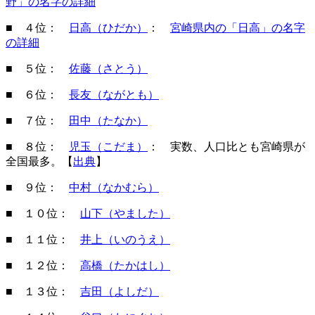
野」の名字の詳細
■ ４位：
日高（ひだか）
：
宮崎県内の「日高」の名字
の詳細
■ ５位：
佐藤（さとう）
■ ６位：
長友（ながとも）
■ ７位：
田中（たなか）
■ ８位：
児玉（こだま）
： 実数、人口比とも宮崎県が
全国最多。【
出典
】
■ ９位：
中村（なかむら）
■ １０位：
山下（やました）
■ １１位：
井上（いのうえ）
■ １２位：
高橋（たかはし）
■ １３位：
吉田（よしだ）