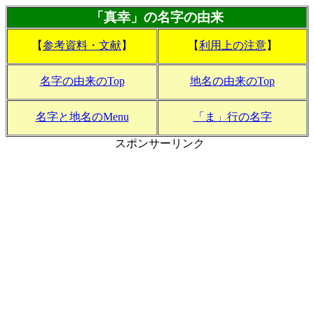
「真幸」の名字の由来
【
参考資料・文献
】
【
利用上の注意
】
名字の由来のTop
地名の由来のTop
名字と地名のMenu
「ま」行の名字
スポンサーリンク