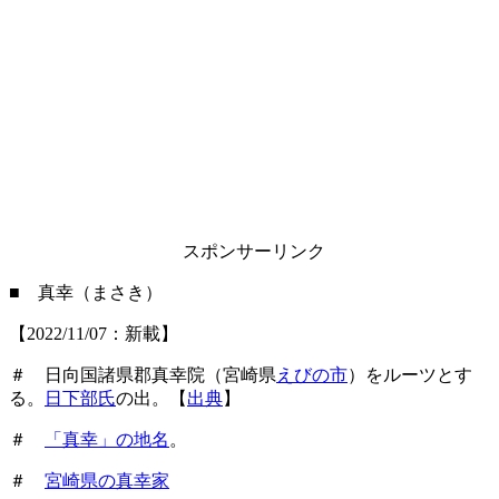
スポンサーリンク
■ 真幸（まさき）
【2022/11/07：新載】
＃ 日向国諸県郡真幸院（宮崎県
えびの市
）をルーツとす
る。
日下部氏
の出。【
出典
】
＃
「真幸」の地名
。
＃
宮崎県の真幸家