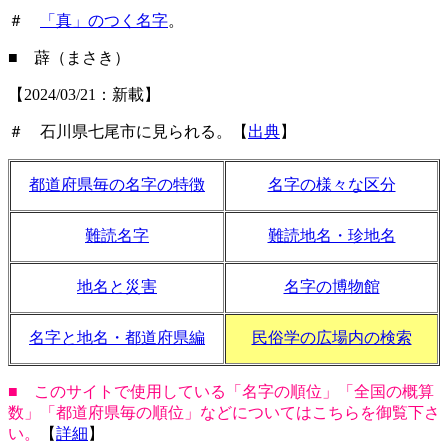
＃
「真」のつく名字
。
■ 薜（まさき）
【2024/03/21：新載】
＃ 石川県七尾市に見られる。【
出典
】
都道府県毎の名字の特徴
名字の様々な区分
難読名字
難読地名・珍地名
地名と災害
名字の博物館
名字と地名・都道府県編
民俗学の広場内の検索
■ このサイトで使用している「名字の順位」「全国の概算
数」「都道府県毎の順位」などについてはこちらを御覧下さ
い。
【
詳細
】