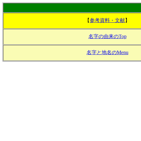
【
参考資料・文献
】
名字の由来のTop
名字と地名のMenu