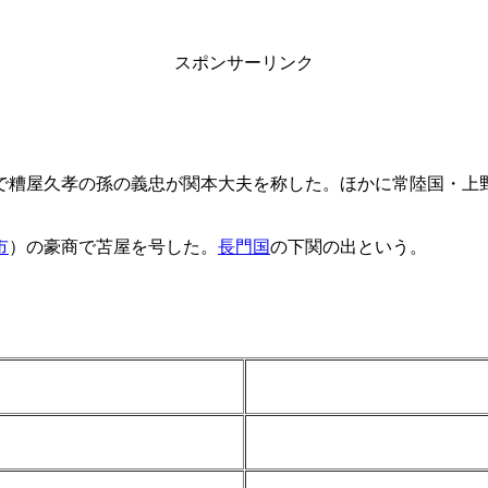
スポンサーリンク
で糟屋久孝の孫の義忠が関本大夫を称した。ほかに常陸国・上
市
）の豪商で苫屋を号した。
長門国
の下関の出という。