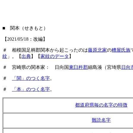
■ 関本（せきもと）
【2021/05/18：改編】
＃ 相模国足柄郡関本から起こったのは
藤原北家
の
糟屋氏族
紋
」
。【
出典
】【
家紋のデータ
】
＃ 宮崎県の関本家： 日向国
東臼杵郡
細島湊（宮埼県
日向
＃
「関」のつく名字
。
＃
「本」のつく名字
。
都道府県毎の名字の特徴
難読名字