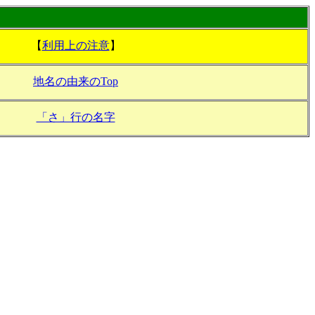
【
利用上の注意
】
地名の由来のTop
「さ」行の名字