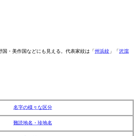
野国・美作国などにも見える。代表家紋は「
州浜紋
」
「
沢瀉
名字の様々な区分
難読地名・珍地名