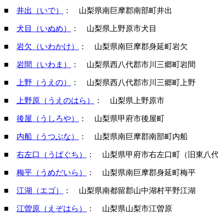
■
井出（いで）
： 山梨県南巨摩郡南部町井出
■
犬目（いぬめ）
： 山梨県上野原市犬目
■
岩欠（いわかけ）
： 山梨県南巨摩郡身延町岩欠
■
岩間（いわま）
： 山梨県西八代郡市川三郷町岩間
■
上野（うえの）
： 山梨県西八代郡市川三郷町上野
■
上野原（うえのはら）
： 山梨県上野原市
■
後屋（うしろや）
： 山梨県甲府市後屋町
■
内船（うつぶな）
： 山梨県南巨摩郡南部町内船
■
右左口（うばぐち）
： 山梨県甲府市右左口町（旧東八
■
梅平（うめだいら）
： 山梨県南巨摩郡身延町梅平
■
江湖（エゴ）
： 山梨県南都留郡山中湖村平野江湖
■
江曽原（えぞはら）
： 山梨県山梨市江曽原