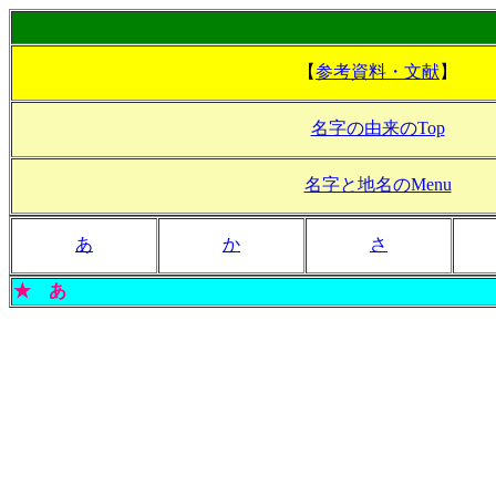
【
参考資料・文献
】
名字の由来のTop
名字と地名のMenu
あ
か
さ
★
あ