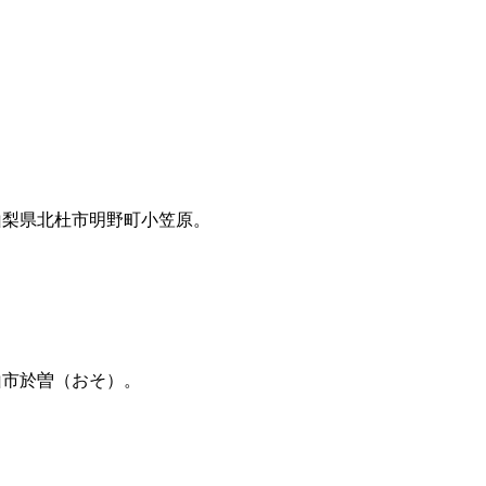
山梨県北杜市明野町小笠原。
山市於曽（おそ）。