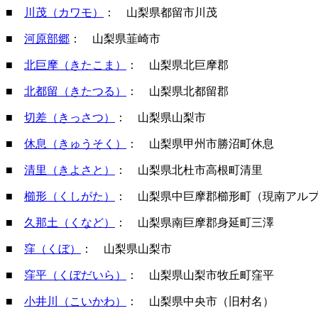
■
川茂（カワモ）
： 山梨県都留市川茂
■
河原部郷
： 山梨県韮崎市
■
北巨摩（きたこま）
： 山梨県北巨摩郡
■
北都留（きたつる）
： 山梨県北都留郡
■
切差（きっさつ）
： 山梨県山梨市
■
休息（きゅうそく）
： 山梨県甲州市勝沼町休息
■
清里（きよさと）
： 山梨県北杜市高根町清里
■
櫛形（くしがた）
： 山梨県中巨摩郡櫛形町（現南アル
■
久那土（くなど）
： 山梨県南巨摩郡身延町三澤
■
窪（くぼ）
： 山梨県山梨市
■
窪平（くぼだいら）
： 山梨県山梨市牧丘町窪平
■
小井川（こいかわ）
： 山梨県中央市（旧村名）