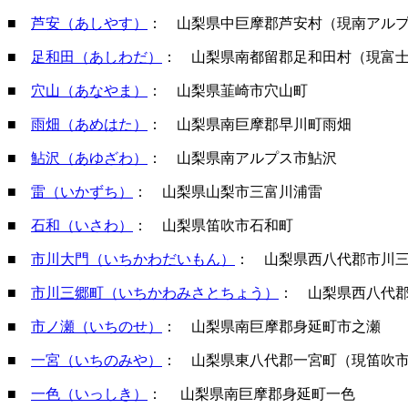
■
芦安（あしやす）
： 山梨県中巨摩郡芦安村（現南アル
■
足和田（あしわだ）
： 山梨県南都留郡足和田村（現富
■
穴山（あなやま）
： 山梨県韮崎市穴山町
■
雨畑（あめはた）
： 山梨県南巨摩郡早川町雨畑
■
鮎沢（あゆざわ）
： 山梨県南アルプス市鮎沢
■
雷（いかずち）
： 山梨県山梨市三富川浦雷
■
石和（いさわ）
： 山梨県笛吹市石和町
■
市川大門（いちかわだいもん）
： 山梨県西八代郡市川
■
市川三郷町（いちかわみさとちょう）
： 山梨県西八代
■
市ノ瀬（いちのせ）
： 山梨県南巨摩郡身延町市之瀬
■
一宮（いちのみや）
： 山梨県東八代郡一宮町（現笛吹
■
一色（いっしき）
： 山梨県南巨摩郡身延町一色