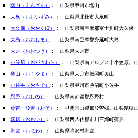
■
塩山（えんざん）
： 山梨県甲州市塩山
■
大泉（おおいずみ）
： 山梨県北杜市大泉町
■
大久保（おおくぼ）
： 山梨県南巨摩郡富士川町大久保
■
大島（おおしま）
： 山梨県南巨摩郡身延町大島
■
大月（おおつき）
： 山梨県大月市
■
小笠原（おがさわら）
： 山梨県南アルプス市小笠原。
■
奥山（おくやま）
： 山梨県大月市賑岡町奥山
■
小佐手（おさで）
： 山梨県甲州市勝沼町小佐手
■
忍野（おしの）
： 山梨県南都留郡忍野村
■
於曽・於曾（おそ）
： 甲斐国山梨郡於曽郷。山梨県塩
■
落居（おちい）
： 山梨県西八代郡市川三郷町落居
■
御庭（おにわ）
： 山梨県鳴沢村御庭