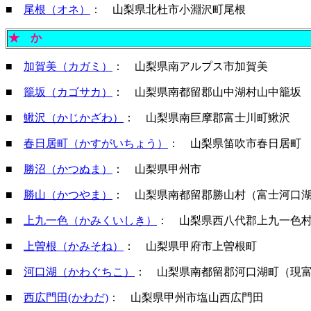
■
尾根（オネ）
： 山梨県北杜市小淵沢町尾根
★
か
■
加賀美（カガミ）
： 山梨県南アルプス市加賀美
■
籠坂（カゴサカ）
： 山梨県南都留郡山中湖村山中籠坂
■
鰍沢（かじかざわ）
： 山梨県南巨摩郡富士川町鰍沢
■
春日居町（かすがいちょう）
： 山梨県笛吹市春日居町
■
勝沼（かつぬま）
： 山梨県甲州市
■
勝山（かつやま）
： 山梨県南都留郡勝山村（富士河口
■
上九一色（かみくいしき）
： 山梨県西八代郡上九一色
■
上曽根（かみそね）
： 山梨県甲府市上曽根町
■
河口湖（かわぐちこ）
： 山梨県南都留郡河口湖町（現
■
西広門田(かわだ)
： 山梨県甲州市塩山西広門田