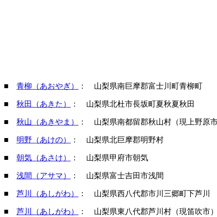
■
青柳（あおやぎ）
： 山梨県南巨摩郡富士川町青柳町
■
秋田（あきた）
： 山梨県北杜市長坂町夏秋夏秋田
■
秋山（あきやま）
： 山梨県南都留郡秋山村（現上野原
■
明野（あけの）
： 山梨県北巨摩郡明野村
■
朝気（あさけ）
： 山梨県甲府市朝気
■
浅間（アサマ）
： 山梨県富士吉田市浅間
■
芦川（あしがわ）
： 山梨県西八代郡市川三郷町下芦川
■
芦川（あしがわ）
： 山梨県東八代郡芦川村（現笛吹市