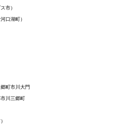
プス市）
士河口湖町）
三郷町市川大門
郡市川三郷町
市）