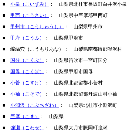
■
小泉（こいずみ）
： 山梨県北杜市長坂町白井沢小泉
■
甲西（こうさい）
： 山梨県中巨摩郡甲西町
■
甲州市（こうしゅうし）
： 山梨県甲州市
■
甲府（こうふ）
： 山梨県甲府市
■ 蝙蝠穴（こうもりあな）： 山梨県南都留郡鳴沢村
■
国分（こくぶ）
： 山梨県笛吹市一宮町国分
■
国母（こくぼ）
： 山梨県甲府市国母
■
小菅（こすげ）
： 山梨県北都留郡小菅村
■
小袖（こそで）
： 山梨県北都留郡丹波山村小袖
■
小淵沢（こぶちざわ）
： 山梨県北杜市小淵沢町
■
巨摩（こま）
： 山梨県
■
強瀬（こわぜ）
： 山梨県大月市賑岡町強瀬