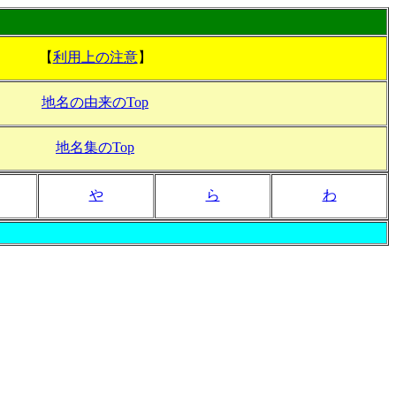
【
利用上の注意
】
地名の由来のTop
地名集のTop
や
ら
わ