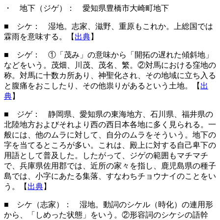
・ 地下（ジゲ）
： 愛知県豊橋市大崎町地下
■ シケ： 湿地。志家、滋野、重原もこれか。上総国では
霖雨を意味する。【
出典
】
■ シゲ： ①「茂み」の意味から「開拓の遅れた傾斜地」
などをいう。茂畑、川茂、茂名、繁。②対馬における窪地の
称。対馬に十数カ所あり、神聖化され、その地域に立ち入る
と腹痛をおこしたり、その他祟りがあるという土地。【
出
典
】
■ ジゲ： 静岡県、愛知県の東海地方、石川県、福井県の
北陸地方およびそれより西の西日本各地に多く見られる。一
般には、他のムラに対して、自分のムラをそういう。地下の
字を当てるところが多い。これは、殿上に対する自己卑下の
用語として普及した。したがって、ジゲの範囲もマチマチ
で、兵庫県佐用郡では、近所の家々を指し、鹿児島県の種子
島では、小字にあたる集落、すなわちチョウナイのことをい
う。【
出典
】
■ シケ（志家）： 湿地。動詞のシケル（時化）の連用形
から、「しめった状態」をいう。②形容詞のシケシの語幹