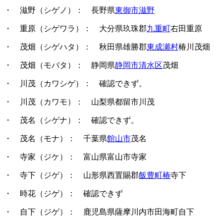
・ 滋野（シゲノ）
： 長野県
東御市滋野
・ 重原（シゲワラ）
： 大分県玖珠郡
九重町
右田重原
・ 茂畑（シゲハタ）
： 秋田県雄勝郡
東成瀬村
椿川茂畑
・ 茂畑（モバタ）
： 静岡県
静岡市清水区
茂畑
・ 川茂（カワシゲ）
： 確認できず。
・ 川茂（カワモ）
： 山梨県都留市川茂
・ 茂名（シゲナ）
： 確認できず。
・ 茂名（モナ）
： 千葉県
館山市
茂名
・ 寺家（ジケ）
： 富山県富山市寺家
・ 寺下（ジゲ）
： 山形県西置賜郡
飯豊町椿
寺下
・ 時花（ジゲ）
： 確認できず
・ 自下（ジゲ）
： 鹿児島県薩摩川内市田海町自下