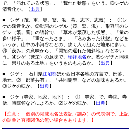
で、「汚れている状態」、「荒れた状態」をいう。③シゲの
清音化か。【
出典
】
■ シゲ（茂、重、鴫、繁、滋、蕃、志下、志気）： ①シ
ケの濁音化か。②動詞のシゲル（茂、繁、滋）、形容詞のシ
ゲシ（繁。蕃）の語幹で、「草木が繁茂した状態」、「量の
多い様子」、「重なったさま」、「込みあった状態」などを
いうか。山中の小河谷などの、狭く入り組んだ地形に多い。
③「茂み」の意味から、「開拓の遅れた傾斜地」などをい
う。④シゲ（繁栄）の意味で、
瑞祥地名
か。⑤シゲチと同様
に「祟りのある土地」をいうものもあるか。【
出典
】
■ ジゲ： 石川県
江沼郡
ほか西日本各地の方言で、部落、
地元。②「部落共有」、「共同開墾」などの意味もあるか。
③ジケの転か。【
出典
】
■ ジケ（寺家、地家、地下）： ①「寺家」で、寺院、寺
僧、時院領などによるか。②ジゲの転か。【
出典
】
【注意： 個別の掲載地名は表記（訓み）の代表例で、上記
の語彙と直接関係の無い場合もあります。】