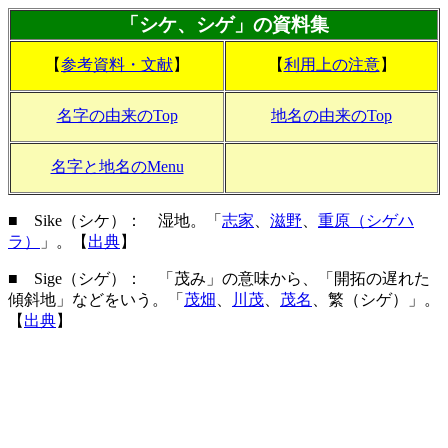
「シケ、シゲ」の資料集
【
参考資料・文献
】
【
利用上の注意
】
名字の由来のTop
地名の由来のTop
名字と地名のMenu
■ Sike（シケ）： 湿地。「
志家
、
滋野
、
重原（シゲハ
ラ）
」。【
出典
】
■ Sige（シゲ）： 「茂み」の意味から、「開拓の遅れた
傾斜地」などをいう。「
茂畑
、
川茂
、
茂名
、繁（シゲ）」。
【
出典
】