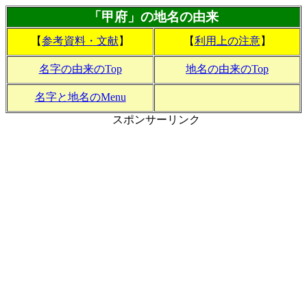
「甲府」の地名の由来
【
参考資料・文献
】
【
利用上の注意
】
名字の由来のTop
地名の由来のTop
名字と地名のMenu
スポンサーリンク