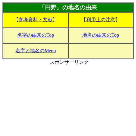
「円野」の地名の由来
【
参考資料・文献
】
【
利用上の注意
】
名字の由来のTop
地名の由来のTop
名字と地名のMenu
スポンサーリンク