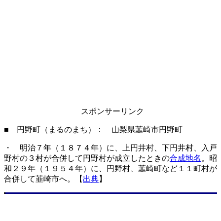
スポンサーリンク
■ 円野町（まるのまち）： 山梨県韮崎市円野町
・ 明治７年（１８７４年）に、上円井村、下円井村、入戸
野村の３村が合併して円野村が成立したときの
合成地名
。昭
和２９年（１９５４年）に、円野村、韮崎町など１１町村が
合併して韮崎市へ。【
出典
】