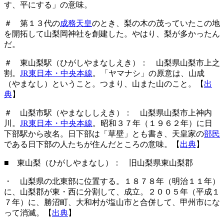
す、平にする」の意味。
＃ 第１３代の
成務天皇
のとき、梨の木の茂っていたこの地
を開拓して山梨岡神社を創建した。やはり、梨が多かったん
だ。
＃ 東山梨駅（ひがしやまなしえき）： 山梨県山梨市上之
割。
JR東日本・中央本線
。「ヤマナシ」の原意は、山成
（やまなし）ということ。つまり、山また山のこと。【
出
典
】
＃ 山梨市駅（やまなししえき）： 山梨県山梨市上神内
川。
JR東日本・中央本線
。昭和３７年（１９６２年）に日
下部駅から改名。日下部は「草壁」とも書き、天皇家の
部民
である日下部の人たちが住んだところの意味。【
出典
】
■ 東山梨（ひがしやまなし）： 旧山梨県東山梨郡
・ 山梨県の北東部に位置する。１８７８年（明治１１年）
に、山梨郡が東・西に分割して、成立。２００５年（平成１
７年）に、勝沼町、大和村が塩山市と合併して、甲州市にな
って消滅。【
出典
】