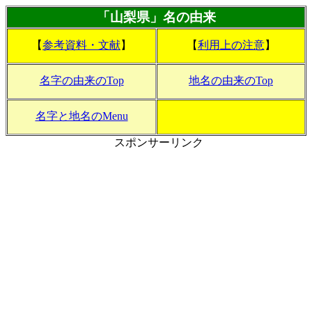
「山梨県」名の由来
【
参考資料・文献
】
【
利用上の注意
】
名字の由来のTop
地名の由来のTop
名字と地名のMenu
スポンサーリンク