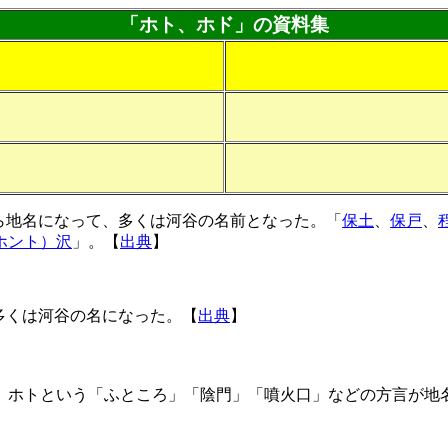
「ホト、ホド」の資料集
言から地名になって、多くは河谷の名前となった。「
保土
、
保戸
、
ホント）沢
」。【
出典
】
、多くは河谷の名になった。【
出典
】
。ホトという「ふところ」「陰門」「噴火口」などの方言が地