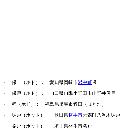
・ 保土（ホド）
： 愛知県岡崎市
岩中町
保土
・ 保戸（ホド）
： 山口県山陽小野田市山野井保戸
・ 程（ホド）
： 福島県相馬市程田（ほどた）
・ 堀戸（ホット）
： 秋田県
横手市
大森町八沢木堀戸
・ 発戸（ホット）
： 埼玉県羽生市発戸