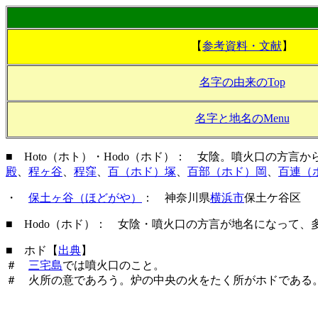
【
参考資料・文献
】
名字の由来のTop
名字と地名のMenu
■ Hoto（ホト）・Hodo（ホド）： 女陰。噴火口の方
殿
、
程ヶ谷
、
程窪
、
百（ホド）塚
、
百部（ホド）岡
、
百連（
・
保土ヶ谷（ほどがや）
： 神奈川県
横浜市
保土ケ谷区
■ Hodo（ホド）： 女陰・噴火口の方言が地名になって
■ ホド【
出典
】
＃
三宅島
では噴火口のこと。
＃ 火所の意であろう。炉の中央の火をたく所がホドである