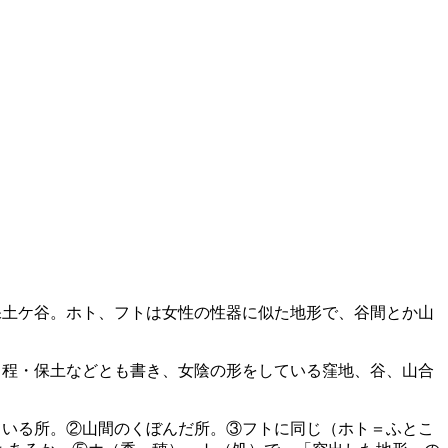
保土ケ谷。ホト、フトは女性の性器に似た地形で、谷間とか山
、程・保土などとも書き、女陰の形をしている窪地、谷、山合
ている所。②山間のくぼんだ所。③フトに同じ（ホト＝ふとこ