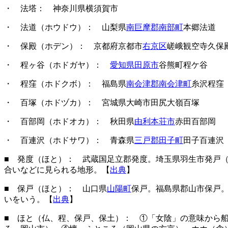
・ 法塔
： 神奈川県横須賀市
・ 法道（ホウドウ）
： 山梨県
南巨摩郡南部町
本郷法道
・ 保殿（ホデン）
： 京都府京都市
右京区
嵯峨観空寺久保
・ 程ヶ谷（ホドガヤ）
：
愛知県田原市
谷熊町程ケ谷
・ 程窪（ホドクボ）
： 福島県
南会津郡南会津町
糸沢程窪
・ 百塚（ホドヅカ）
： 宮城県大崎市田尻大嶺百塚
・ 百部岡（ホドオカ）
： 秋田県
由利本荘市
赤田百部岡
・ 百連沢（ホドサワ）
： 青森県
三戸郡田子町
田子百連沢
■ 発度（ほと）： 武蔵国足立郡発度。埼玉県羽生市発戸
合いなどに見られる地形。【
出典
】
■ 保戸（ほと）： 山口県
山陽町
保戸。福島県郡山市保戸
いをいう。【
出典
】
■ ほと（仏、程、保戸、保土）： ①「女陰」の意味から