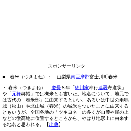
スポンサーリンク
■ 舂米（つきよね）： 山梨県
南巨摩郡
富士川町春米
・ 舂米（つきよね）：
慶長
８年「
徳川家
奉行
連署
寄進状」
や「
元禄
郷帳」では槻米とも書いた。地名について、地元で
は古代の「舂米部」に由来するといい、あるいは中世の雨鳴
城（秋山）や北山城（舂米）の城米をついたことに由来する
ともいうが、全国各地の「ツキヨネ」の多くが山麓や崖の上
などの微高地に位置するところから、やはり地形上に由来す
る地名と思われる。【
出典
】