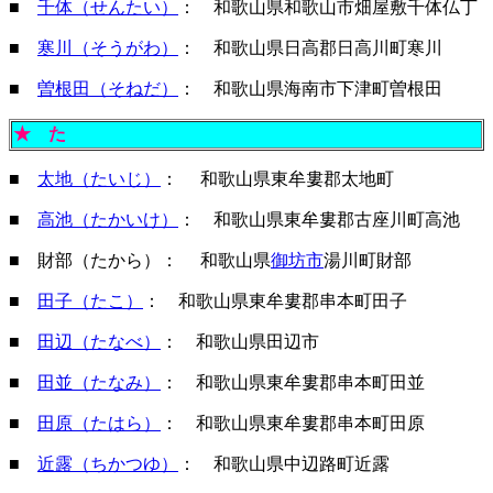
■
千体（せんたい）
： 和歌山県和歌山市畑屋敷千体仏丁
■
寒川（そうがわ）
： 和歌山県日高郡日高川町寒川
■
曽根田（そねだ）
： 和歌山県海南市下津町曽根田
★
た
■
太地（たいじ）
： 和歌山県東牟婁郡太地町
■
高池（たかいけ）
： 和歌山県東牟婁郡古座川町高池
■ 財部（たから）： 和歌山県
御坊市
湯川町財部
■
田子（たこ）
： 和歌山県東牟婁郡串本町田子
■
田辺（たなべ）
： 和歌山県田辺市
■
田並（たなみ）
： 和歌山県東牟婁郡串本町田並
■
田原（たはら）
： 和歌山県東牟婁郡串本町田原
■
近露（ちかつゆ）
： 和歌山県中辺路町近露