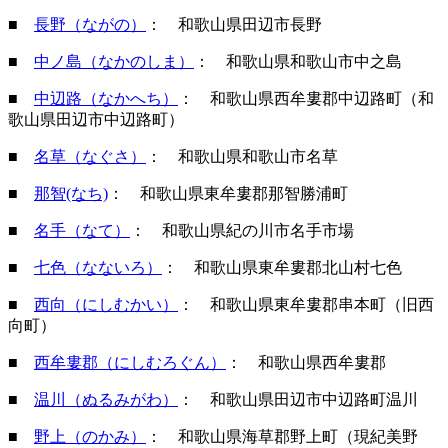
■
長野（ながの）
： 和歌山県田辺市長野
■
中ノ島（なかのしま）
： 和歌山県和歌山市中之島
■
中辺路（なかへち）
： 和歌山県西牟婁郡中辺路町（和
歌山県田辺市中辺路町）
■
名草（なぐさ）
： 和歌山県和歌山市名草
■
那智(なち)
： 和歌山県東牟婁郡那智勝浦町
■
名手（なて）
： 和歌山県紀の川市名手市場
■
七色（なないろ）
： 和歌山県東牟婁郡北山村七色
■
西向（にしむかい）
： 和歌山県東牟婁郡串本町（旧西
向町）
■
西牟婁郡（にしむろぐん）
： 和歌山県西牟婁郡
■
温川（ぬるみがわ）
： 和歌山県田辺市中辺路町温川
■
野上（のかみ）
： 和歌山県海草郡野上町（現紀美野