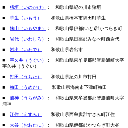
■
猪垣（いのかけ）
： 和歌山県紀の川市猪垣
■
芋生（いもう）
： 和歌山県橋本市隅田町芋生
■
妹山（いもやま）
： 和歌山県伊都(いと)郡かつらぎ町
■
岩代（いわしろ）
： 和歌山県日高郡みなべ町西岩代
■
岩出（いわで）
： 和歌山県岩出市
■
宇久井（うぐい）
： 和歌山県東牟婁郡那智勝浦町大字
宇久井（うぐい）
■
打田（うちた）
： 和歌山県紀の川市打田
■
梅田（うめだ）
： 和歌山県海南市下津町梅田
■
浦神（うらがみ）
： 和歌山県東牟婁郡那智勝浦町大字
浦神
■
江住（えすみ）
： 和歌山県西牟婁郡すさみ町江住
■
大谷（おおたに）
： 和歌山県伊都郡かつらぎ町大谷