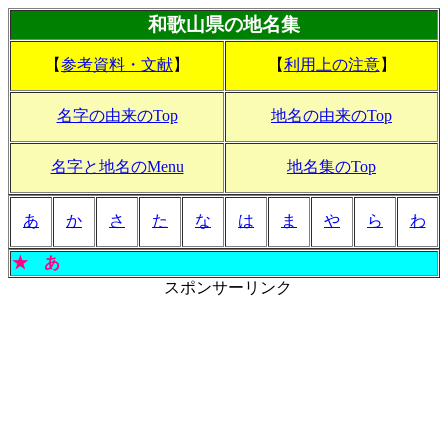
和歌山県の地名集
【
参考資料・文献
】
【
利用上の注意
】
名字の由来のTop
地名の由来のTop
名字と地名のMenu
地名集のTop
あ
か
さ
た
な
は
ま
や
ら
わ
★
あ
スポンサーリンク