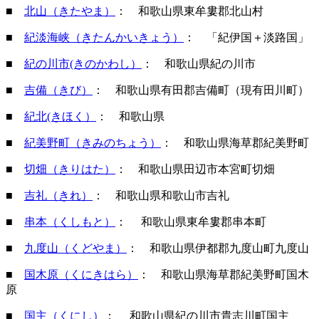
■
北山（きたやま）
： 和歌山県東牟婁郡北山村
■
紀淡海峡（きたんかいきょう）
： 「紀伊国＋淡路国」
■
紀の川市(きのかわし）
： 和歌山県紀の川市
■
吉備（きび）
： 和歌山県有田郡吉備町（現有田川町）
■
紀北(きほく）
： 和歌山県
■
紀美野町（きみのちょう）
： 和歌山県海草郡紀美野町
■
切畑（きりはた）
： 和歌山県田辺市本宮町切畑
■
吉礼（きれ）
： 和歌山県和歌山市吉礼
■
串本（くしもと）
： 和歌山県東牟婁郡串本町
■
九度山（くどやま）
： 和歌山県伊都郡九度山町九度山
■
国木原（くにきはら）
： 和歌山県海草郡紀美野町国木
原
■
国主（くにし）
： 和歌山県紀の川市貴志川町国主