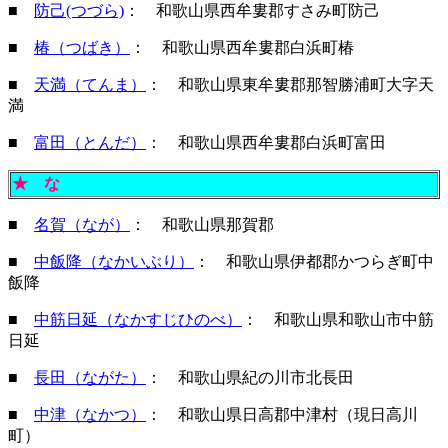
■
防己(つづら)
： 和歌山県西牟婁郡すさみ町防己
■
椿（つばき）
： 和歌山県西牟婁郡白浜町椿
■
天満（てんま）
： 和歌山県東牟婁郡那智勝浦町大字天
満
■
富田（とんだ）
： 和歌山県西牟婁郡白浜町富田
★
な
■
名賀（なが）
： 和歌山県那賀郡
■
中飯降（なかいぶり）
： 和歌山県伊都郡かつらぎ町中
飯降
■
中筋日延（なかすじひのべ）
： 和歌山県和歌山市中筋
日延
■
長田（ながた）
： 和歌山県紀の川市北長田
■
中津（なかつ）
： 和歌山県日高郡中津村（現日高川
町）