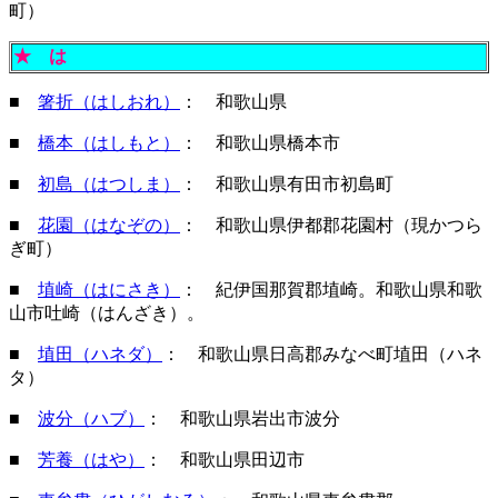
町）
★
は
■
箸折（はしおれ）
： 和歌山県
■
橋本（はしもと）
： 和歌山県橋本市
■
初島（はつしま）
： 和歌山県有田市初島町
■
花園（はなぞの）
： 和歌山県伊都郡花園村（現かつら
ぎ町）
■
埴崎（はにさき）
： 紀伊国那賀郡埴崎。和歌山県和歌
山市吐崎（はんざき）。
■
埴田（ハネダ）
： 和歌山県日高郡みなべ町埴田（ハネ
タ）
■
波分（ハブ）
： 和歌山県岩出市波分
■
芳養（はや）
： 和歌山県田辺市