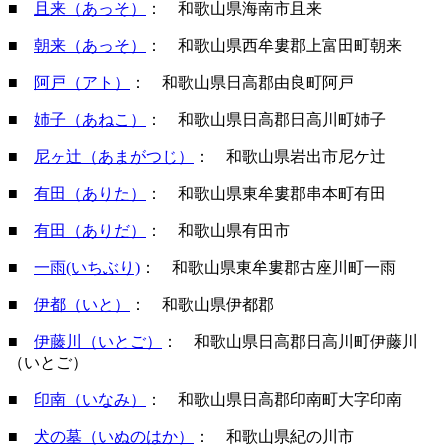
■
且来（あっそ）
： 和歌山県海南市且来
■
朝来（あっそ）
： 和歌山県西牟婁郡上富田町朝来
■
阿戸（アト）
： 和歌山県日高郡由良町阿戸
■
姉子（あねこ）
： 和歌山県日高郡日高川町姉子
■
尼ヶ辻（あまがつじ）
： 和歌山県岩出市尼ケ辻
■
有田（ありた）
： 和歌山県東牟婁郡串本町有田
■
有田（ありだ）
： 和歌山県有田市
■
一雨(いちぶり)
： 和歌山県東牟婁郡古座川町一雨
■
伊都（いと）
： 和歌山県伊都郡
■
伊藤川（いとご）
： 和歌山県日高郡日高川町伊藤川
（いとご）
■
印南（いなみ）
： 和歌山県日高郡印南町大字印南
■
犬の墓（いぬのはか）
： 和歌山県紀の川市