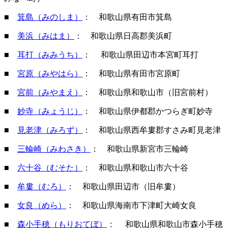
■
箕島（みのしま）
： 和歌山県有田市箕島
■
美浜（みはま）
： 和歌山県日高郡美浜町
■
耳打（みみうち）
： 和歌山県田辺市本宮町耳打
■
宮原（みやはら）
： 和歌山県有田市宮原町
■
宮前（みやまえ）
： 和歌山県和歌山市（旧宮前村）
■
妙寺（みょうじ）
： 和歌山県伊都郡かつらぎ町妙寺
■
見老津（みろず）
： 和歌山県西牟婁郡すさみ町見老津
■
三輪崎（みわさき）
： 和歌山県新宮市三輪崎
■
六十谷（むそた）
： 和歌山県和歌山市六十谷
■
牟婁（むろ）
： 和歌山県田辺市（旧牟婁）
■
女良（めら）
： 和歌山県海南市下津町大崎女良
■
森小手穂（もりおてぼ）
： 和歌山県和歌山市森小手穂