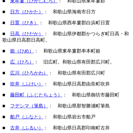
■
東牟婁（ひがしむろ）
： 和歌山県東牟婁郡
■
日方（ひかた）
： 和歌山県海南市日方
■
日置（ひき）
： 和歌山県西牟婁郡白浜町日置
■
日高（ひだか）
： 和歌山県伊都郡かつらぎ町日高・和
歌山県日高郡日高町。
■
姫（ひめ）
： 和歌山県東牟婁郡串本町姫
■
広（ひろ）
： 旧広町。和歌山県有田郡広川町。
■
広川（ひろかわ）
： 和歌山県有田郡広川町
■
吹井（ふけい）
： 和歌山県日高郡由良町吹井
■
藤田町（ふじたちょう）
： 和歌山県御坊市藤田町
■
フデシマ（筆島）
： 和歌山県那智勝浦町筆島
■
船戸（ふなと）
： 和歌山県岩出市船戸
■
古井（ふるい）
： 和歌山県日高郡印南町古井