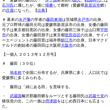
＃ 愛媛県の藤田氏：
伊予国
新居郡の
国人
。
戦国時代
には
石川氏
に属したが、後に
帰農
して郷村（愛媛県
新居浜市
郷）
の
庄屋
になった。【
出典
】
＃ 幕末の
水戸藩
の学者の
藤田東湖
は茨城県
水戸市
の出身。
元プロ野球の藤田元司は愛媛県新居浜市の出身。女優の藤田
弓子は東京都目黒区の出身。女優の藤田三保子は山口県
宇部
市
の出身。女優の藤田朋子は東京都
世田谷区
の出身。サイバ
ーエージェントの藤田晋は福井県
鯖江市
の出身。日本マクド
ナルドの創始者の藤田田は大阪府
大阪市
の出身。
【一個人 ２０１３年１２月号】
＃ 藤田（３０位）
・
地名姓
で全国に分布するが、兵庫県に多く、人口比では
愛媛県に多くみられる。
・ 藤田は「緑にある田」を意味する。
・
武蔵国
榛沢郡藤田郷をルーツとする藤田氏は
武蔵七党
の
猪俣党の出。この一族は
摂津国
をはじめ西日本にも広まっ
た。