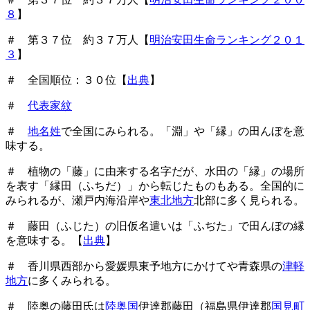
８
】
＃ 第３７位 約３７万人【
明治安田生命ランキング２０１
３
】
＃ 全国順位：３０位【
出典
】
＃
代表家紋
＃
地名姓
で全国にみられる。「淵」や「縁」の田んぼを意
味する。
＃ 植物の「藤」に由来する名字だが、水田の「縁」の場所
を表す「縁田（ふちだ）」から転じたものもある。全国的に
みられるが、瀬戸内海沿岸や
東北地方
北部に多く見られる。
＃ 藤田（ふじた）の旧仮名遣いは「ふぢた」で田んぼの縁
を意味する。【
出典
】
＃ 香川県西部から愛媛県東予地方にかけてや青森県の
津軽
地方
に多くみられる。
＃ 陸奥の藤田氏は
陸奥国
伊達郡藤田（福島県伊達郡
国見町