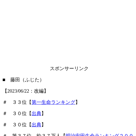
スポンサーリンク
■ 藤田（ふじた）
【2023/06/22：改編】
＃ ３３位【
第一生命ランキング
】
＃ ３０位【
出典
】
＃ ３０位【
出典
】
＃ 第３７位 約３７万人【
明治安田生命ランキング２００