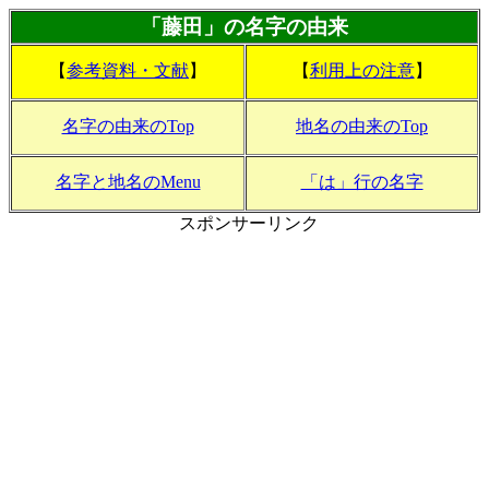
「藤田」の名字の由来
【
参考資料・文献
】
【
利用上の注意
】
名字の由来のTop
地名の由来のTop
名字と地名のMenu
「は」行の名字
スポンサーリンク