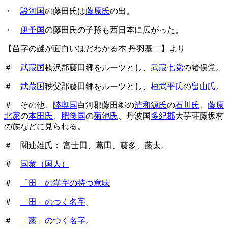
・
駿河国
の藤田氏は
藤原氏
の出。
・
伊予国
の藤田氏の子孫も西日本に広がった。
【苗字の謎が面白いほどわかる本 丹羽基二】より
＃
武蔵国
榛沢郡藤田郷をルーツとし、
武蔵七党
の猪俣党。
＃
武蔵国
秩父郡藤田郷をルーツとし、
桓武平氏
の
畠山氏
。
＃ その他、
陸奥国
白河郡藤田郷の
清和源氏
の
石川氏
、
藤原
北家
の
本田氏
、
肥後国
の
菊池氏
、丹波国
多紀郡
大芋荘藤坂村
の族などに見られる。
＃ 関連姓氏： 富士田、葛田、藤多、藤太。
＃
国衆（国人）
＃
「田」の漢字の持つ意味
＃
「田」のつく名字
。
＃
「藤」のつく名字
。