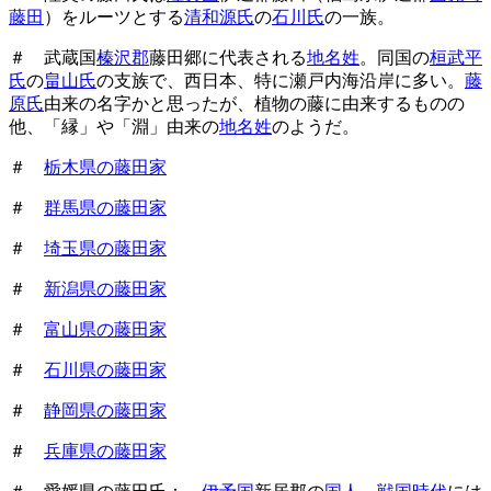
藤田
）をルーツとする
清和源氏
の
石川氏
の一族。
＃ 武蔵国
榛沢郡
藤田郷に代表される
地名姓
。同国の
桓武平
氏
の
畠山氏
の支族で、西日本、特に瀬戸内海沿岸に多い。
藤
原氏
由来の名字かと思ったが、植物の藤に由来するものの
他、「縁」や「淵」由来の
地名姓
のようだ。
＃
栃木県の藤田家
＃
群馬県の藤田家
＃
埼玉県の藤田家
＃
新潟県の藤田家
＃
富山県の藤田家
＃
石川県の藤田家
＃
静岡県の藤田家
＃
兵庫県の藤田家