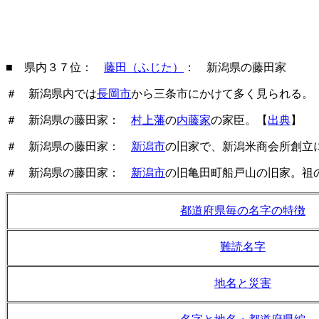
■ 県内３７位：
藤田（ふじた）
： 新潟県の藤田家
＃ 新潟県内では
長岡市
から三条市にかけて多く見られる。
＃ 新潟県の藤田家：
村上藩
の
内藤家
の家臣。【
出典
】
＃ 新潟県の藤田家：
新潟市
の旧家で、新潟米商会所創立
＃ 新潟県の藤田家：
新潟市
の旧亀田町船戸山の旧家。祖
都道府県毎の名字の特徴
難読名字
地名と災害