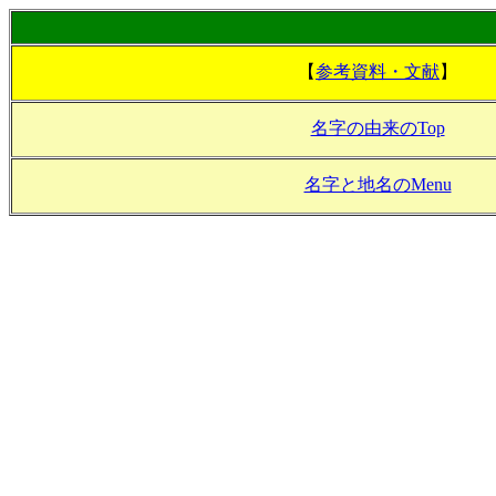
【
参考資料・文献
】
名字の由来のTop
名字と地名のMenu