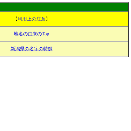
【
利用上の注意
】
地名の由来のTop
新潟県の名字の特徴