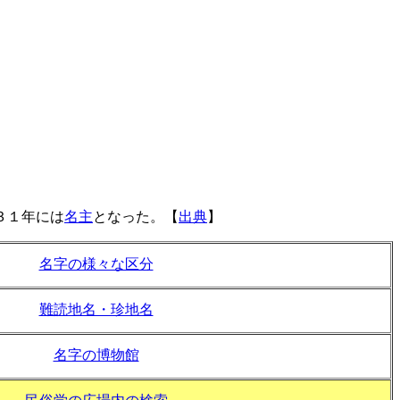
３１年には
名主
となった。【
出典
】
名字の様々な区分
難読地名・珍地名
名字の博物館