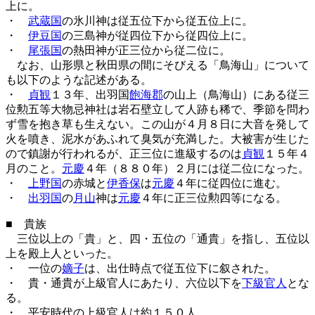
上に。
・
武蔵国
の氷川神は従五位下から従五位上に。
・
伊豆国
の三島神が従四位下から従四位上に。
・
尾張国
の熱田神が正三位から従二位に。
なお、山形県と秋田県の間にそびえる「鳥海山」について
も以下のような記述がある。
・
貞観
１３年、出羽国
飽海郡
の山上（鳥海山）にある従三
位勲五等大物忌神社は岩石壁立して人跡も稀で、季節を問わ
ず雪を抱き草も生えない。この山が４月８日に大音を発して
火を噴き、泥水があふれて臭気が充満した。大被害が生じた
ので鎮謝が行われるが、正三位に進級するのは
貞観
１５年４
月のこと。
元慶
４年（８８０年）２月には従二位になった。
・
上野国
の赤城と
伊香保
は
元慶
４年に従四位に進む。
・
出羽国
の
月山
神は
元慶
４年に正三位勲四等になる。
■ 貴族
三位以上の「貴」と、四・五位の「通貴」を指し、五位以
上を殿上人といった。
・ 一位の
嫡子
は、出仕時点で従五位下に叙された。
・ 貴・通貴が上級官人にあたり、六位以下を
下級官人
とな
る。
・ 平安時代の上級官人は約１５０人。