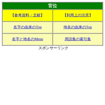
官位
【
参考資料・文献
】
【
利用上の注意
】
名字の由来のTop
地名の由来のTop
名字と地名のMenu
用語集の索引集
スポンサーリンク