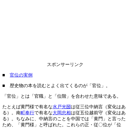
スポンサーリンク
■
官位の実例
■ 歴史物の本を読むとよく出てくるのが「官位」。
「官位」とは「官職」と「位階」を合わせた意味である。
たとえば黄門様で有名な
水戸光圀
は従三位中納言（変化はあ
る）。南
町奉行
で有名な
大岡忠相
は従五位越前守（変化はあ
る）。ちなみに、中納言のことを中国では「黄門」と言った
ため、「黄門様」と呼ばれた。これらの正・従〇位が「位