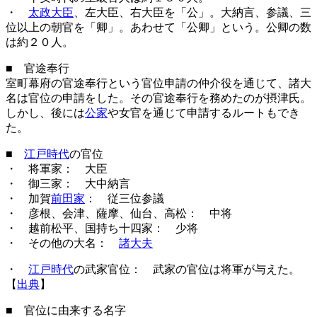
・
太政大臣
、左大臣、右大臣を「公」。大納言、参議、三
位以上の朝官を「卿」。あわせて「公卿」という。公卿の数
は約２０人。
■ 官途奉行
室町幕府の官途奉行という官位申請の仲介役を通じて、諸大
名は官位の申請をした。その官途奉行を務めたのが摂津氏。
しかし、後には
公家
や女官を通じて申請するルートもでき
た。
■
江戸時代
の官位
・ 将軍家： 大臣
・ 御三家： 大中納言
・ 加賀
前田家
： 従三位参議
・ 彦根、会津、薩摩、仙台、高松： 中将
・ 越前松平、国持ち十四家： 少将
・ その他の大名：
諸大夫
・
江戸時代
の武家官位： 武家の官位は将軍が与えた。
【
出典
】
■ 官位に由来する名字