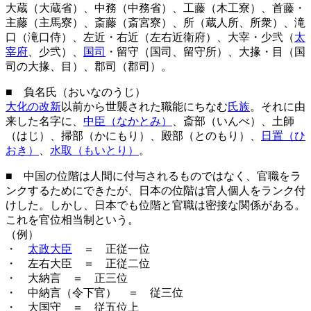
大蔵（大蔵省）、中務（中務省）、工藤（木工寮）、首藤・
主藤（主馬寮）、斎藤（斎宮寮）、所（蔵人所、所衆）、滝
口（滝口侍）、左近・右近（左右近衛府）、大宰・少弐（
太
宰府
、少弐）、
国司
・留守（国司、留守所）、大掾・目（国
司の大掾、目）、郡司（郡司）。
■ 負名氏（おいなのうじ）
大化の改新
以前から世襲された職能にちなむ
氏族
。それに由
来した名字に、
中臣（なかとみ）
、斎部（いんべ）、土師
（はじ）、掃部（かにもり）、殿部（とのもり）、
日置（ひ
おき）
、
水取（もいとり）
。
■ 中国の位階は人間に付与されるものではなく、官職をラ
ンクするためにできたが、日本の位階は官人個人をランク付
けした。しかし、日本でも位階と官職は密接な関係がある。
これを官位相当制という。
（例）
・
太政大臣
＝ 正従一位
・ 左右大臣 ＝ 正従二位
・ 大納言 ＝ 正三位
・ 中納言（令下官） ＝ 従三位
・ 大国守 ＝ 従五位上