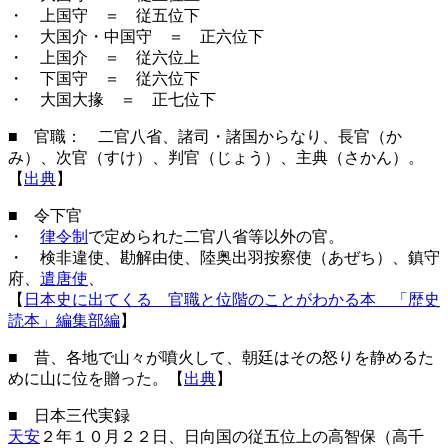
・ 上国守 ＝ 従五位下
・ 大国介・中国守 ＝ 正六位下
・ 上国介 ＝ 従六位上
・ 下国守 ＝ 従六位下
・ 大国大掾 ＝ 正七位下
■ 官職： 二官八省、諸司・諸国からなり、長官（か
み）、次官（すけ）、判官（じょう）、主典（さかん）。
【
出典
】
■ 令下官
・
律令制
で定められた二官八省等以外の官。
・ 検非違使、勘解由使、陸奥出羽按察使（あぜち）、鎮守
府、
遣唐使
、
【
日本史に出てくる 官職と位階のことがわかる本 「歴史
読本」編集部編
】
■ 昔、各地で山々が噴火して、朝廷はその怒りを静めるた
めに山に位を贈った。【
出典
】
■ 日本三代実録
天安
２年１０月２２日、日向国の従五位上の高智保（高千