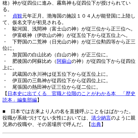
穂）神が従四位に進み、霧島神も従四位下が授けられてい
る。
・
貞観
元年正月。渤海国の施設１０４人が能登国に上陸し
て、仮名文字が初見される。
・ 駿河国、浅間神（富士山の神）が従三位から正三位へ。
・ 伊富岐神（伊吹山の神）が従五位下から従五位上へ。
・ 下野国の二荒神（日光山の神）が従三位勲四等から正三
位に。
・ 加賀国の白山比め（白山の神）が正三位に。
・ 肥後国の阿蘇比め（
阿蘇山
の神）が従四位下から従四位
上に。
・ 武蔵国の氷川神は従五位下から従五位上に。
・ 伊豆国の三島神が従四位下から従四位上に。
・ 尾張国の熱田神が正三位から従二位に。
【
日本史に出てくる 官職と位階のことがわかる本 「歴史
読本」編集部編
】
■ 日本では古来より人の名を直接呼ぶことをはばかった。
役職が系統づけてない女性においては、
清少納言
のように親
兄弟の役職や、その居場所で呼んだ。【
出典
】