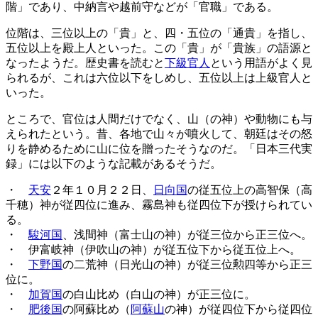
階」であり、中納言や越前守などが「官職」である。
位階は、三位以上の「貴」と、四・五位の「通貴」を指し、
五位以上を殿上人といった。この「貴」が「貴族」の語源と
なったようだ。歴史書を読むと
下級官人
という用語がよく見
られるが、これは六位以下をしめし、五位以上は上級官人と
いった。
ところで、官位は人間だけでなく、山（の神）や動物にも与
えられたという。昔、各地で山々が噴火して、朝廷はその怒
りを静めるために山に位を贈ったそうなのだ。「日本三代実
録」には以下のような記載があるそうだ。
・
天安
２年１０月２２日、
日向国
の従五位上の高智保（高
千穂）神が従四位に進み、霧島神も従四位下が授けられてい
る。
・
駿河国
、浅間神（富士山の神）が従三位から正三位へ。
・ 伊富岐神（伊吹山の神）が従五位下から従五位上へ。
・
下野国
の二荒神（日光山の神）が従三位勲四等から正三
位に。
・
加賀国
の白山比め（白山の神）が正三位に。
・
肥後国
の阿蘇比め（
阿蘇山
の神）が従四位下から従四位