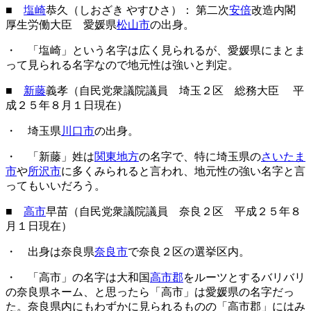
■
塩崎
恭久（しおざき やすひさ）： 第二次
安倍
改造内閣
厚生労働大臣 愛媛県
松山市
の出身。
・ 「塩崎」という名字は広く見られるが、愛媛県にまとま
って見られる名字なので地元性は強いと判定。
■
新藤
義孝（自民党衆議院議員 埼玉２区 総務大臣 平
成２５年８月１日現在）
・ 埼玉県
川口市
の出身。
・ 「新藤」姓は
関東地方
の名字で、特に埼玉県の
さいたま
市
や
所沢市
に多くみられると言われ、地元性の強い名字と言
ってもいいだろう。
■
高市
早苗（自民党衆議院議員 奈良２区 平成２５年８
月１日現在）
・ 出身は奈良県
奈良市
で奈良２区の選挙区内。
・ 「高市」の名字は大和国
高市郡
をルーツとするバリバリ
の奈良県ネーム、と思ったら「高市」は愛媛県の名字だっ
た。奈良県内にもわずかに見られるものの「高市郡」にはみ