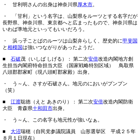
・ 甘利明さんの出身は神奈川県
厚木市
。
・ 「甘利」という名字は、山梨県をルーツとする名字だが
長野県、神奈川県、東京都へと広まったもので、神奈川県は
いわば準地元といってもいいだろう。
・ 浜っ子ことばのルーツは山梨弁らしく、歴史的に
甲斐国
と
相模国
は強いつながりがあったようだ。
■
石破
茂（いしば しげる）： 第二次
安倍
改造内閣地方創
生担当内閣府特命担当大臣 （国家戦略特別区域） 鳥取県
八頭郡郡家町（現八頭町郡家殿）出身。
・ う～ん、さすが石破さん。地元のにおいがプンプン
（笑）
■
江渡
聡徳（えと あきのり）： 第二次
安倍
改造内閣防衛
大臣 青森県
十和田市
出身。
・ う～ん、この名字も地元性が強いなぁ。
■
大沼
瑞穂（自民党参議院議員 山形選挙区 平成２５年
８月１日現在）