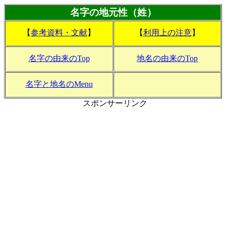
名字の地元性（姓）
【
参考資料・文献
】
【
利用上の注意
】
名字の由来のTop
地名の由来のTop
名字と地名のMenu
スポンサーリンク