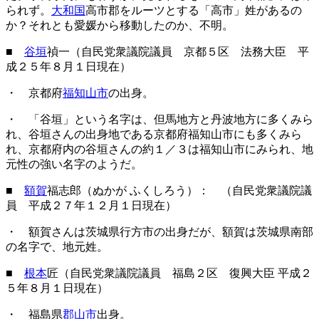
られず。
大和国
高市郡をルーツとする「高市」姓があるの
か？それとも愛媛から移動したのか、不明。
■
谷垣
禎一（自民党衆議院議員 京都５区 法務大臣 平
成２５年８月１日現在）
・ 京都府
福知山市
の出身。
・ 「谷垣」という名字は、但馬地方と丹波地方に多くみら
れ、谷垣さんの出身地である京都府福知山市にも多くみら
れ、京都府内の谷垣さんの約１／３は福知山市にみられ、地
元性の強い名字のようだ。
■
額賀
福志郎（ぬかが ふくしろう）： （自民党衆議院議
員 平成２７年１２月１日現在）
・ 額賀さんは茨城県行方市の出身だが、額賀は茨城県南部
の名字で、地元姓。
■
根本
匠（自民党衆議院議員 福島２区 復興大臣 平成２
５年８月１日現在）
・ 福島県
郡山市
出身。