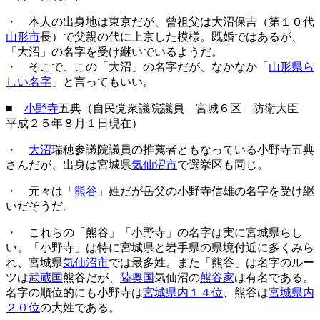
・ 本人の出身地は東京だが、曾祖父は大沼保吉（第１０代
山形市
長）で父親の代に上京した模様。既婚ではあるが、
「大沼」の名字を受け継いでいるようだ。
・ そこで、この「大沼」の名字だが、なかなか「
山形県ら
しい名字
」と言ってもいい。
■
小野寺
五典（自民党衆議院議員 宮城６区 防衛大臣
平成２５年８月１日現在）
・
大沼
瑞穂参議院議員の推薦者ともなっている小野寺五典
さんだが、出身は宮城県
気仙沼市
で選挙区も同じ。
・ 元々は「
熊谷
」姓だが岳父の小野寺信雄の名字を受け継
いだそうだ。
・ これらの「熊谷」「小野寺」の名字は実に宮城県らし
い。「小野寺」は特に宮城県と岩手県の県境付近に多くみら
れ、宮城県
気仙沼市
では最多姓。また「熊谷」は名字のルー
ツは
武蔵国
熊谷だが、
陸奥国
気仙沼の
熊谷家
は有名である。
名字の順位的にも小野寺は
宮城県内１４位
、熊谷は
宮城県内
２０位
の大姓である。