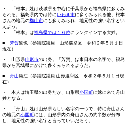
・ 「根本」姓は茨城県を中心に千葉県から福島県に多くみ
られる。福島県内では特に
いわき市
に多くみられる他、根本
さんの地元の
郡山市
にも多くみられ、地元性の強い名字とい
えよう。
・ 「根本」は
福島県では１６位
にランクインする大姓。
■
芳賀
道也（参議院議員 山形選挙区 令和２年５月１日
現在）
・ 山形県
山形市
の出身。「芳賀」は東日本の名字で、福島
県から宮城県にかけて多くみられるようだ。
■
舟山
康江（参議院議員 山形選挙区 令和２年５月１日現
在）
・ 本人は埼玉県の出身だが、山形県
小国町
に嫁に来て舟山
姓となる。
・ 「舟山」姓は山形県らしい名字の一つで、特に舟山さん
の地元の
小国町
には、山形県内の舟山さんの約半数が分布
し、地元性の強い名字と言っていいだろう。