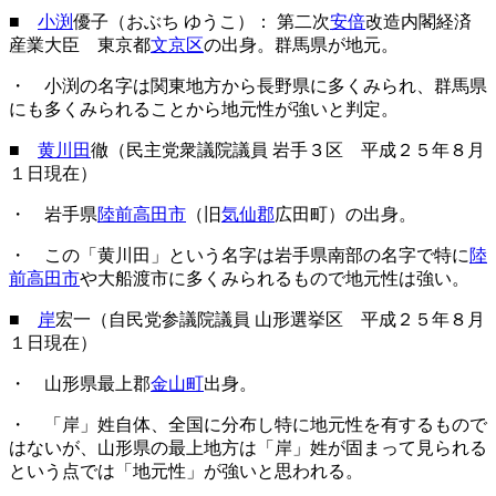
■
小渕
優子（おぶち ゆうこ）： 第二次
安倍
改造内閣経済
産業大臣 東京都
文京区
の出身。群馬県が地元。
・ 小渕の名字は関東地方から長野県に多くみられ、群馬県
にも多くみられることから地元性が強いと判定。
■
黄川田
徹（民主党衆議院議員 岩手３区 平成２５年８月
１日現在）
・ 岩手県
陸前高田市
（旧
気仙郡
広田町）の出身。
・ この「黄川田」という名字は岩手県南部の名字で特に
陸
前高田市
や大船渡市に多くみられるもので地元性は強い。
■
岸
宏一（自民党参議院議員 山形選挙区 平成２５年８月
１日現在）
・ 山形県最上郡
金山町
出身。
・ 「岸」姓自体、全国に分布し特に地元性を有するもので
はないが、山形県の最上地方は「岸」姓が固まって見られる
という点では「地元性」が強いと思われる。