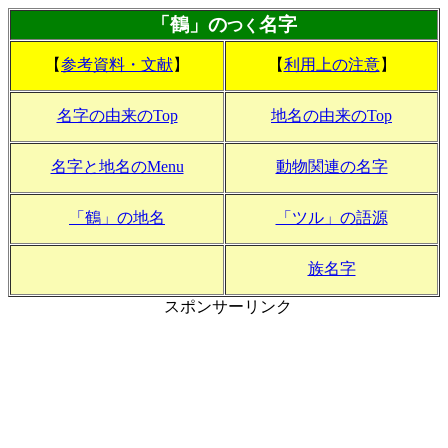
「鶴」の
名字
つく
【
参考資料・文献
】
【
利用上の注意
】
名字の由来のTop
地名の由来のTop
名字と地名のMenu
動物関連の名字
「鶴」の地名
「ツル」の語源
族名字
スポンサーリンク