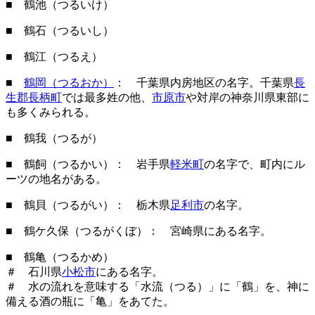
■ 鶴池（つるいけ）
■ 鶴石（つるいし）
■ 鶴江（つるえ）
■
鶴岡（つるおか）
： 千葉県内房地区の名字。千葉県
長
生郡長柄町
では最多姓の他、
市原市
や対岸の神奈川県東部に
も多くみられる。
■ 鶴我（つるが）
■ 鶴飼（つるかい）： 岩手県
軽米町
の名字で、町内にル
ーツの地名がある。
■ 鶴貝（つるがい）： 栃木県
足利市
の名字。
■ 鶴ケ久保（つるがくぼ）： 宮崎県にある名字。
■ 鶴亀（つるかめ）
＃ 石川県
小松市
にある名字。
＃ 水の流れを意味する「水流（つる）」に「鶴」を、神に
備える酒の瓶に「亀」をあてた。