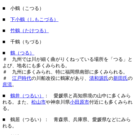
■ 小鶴（こつる）
■
下小鶴（しもこづる）
■
竹鶴（たけつる）
■ 千鶴（ちづる）
■
鶴（つる）
＃ 九州では川が細く曲がりくねっている場所を「つる」と
よび、地名にも多くみられる。
＃ 九州に多くみられ、特に福岡県南部に多くみられる。
＃
江戸時代
の川船改役に鶴家があり、
清和源氏
の
新田氏
の
庶流
。
■
鶴井（つるい）
： 愛媛県と高知県境の山中に多くみら
れる。また、
松山市
や神奈川県
小田原市
付近にも多くみられ
る。
■ 鶴居（つるい）： 青森県、兵庫県、愛媛県などにみら
れる。