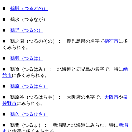
■
鶴殿（つるどの）
■ 鶴永（つるなが）
■
鶴野（つるの）
■ 鶴之園（つるのその）： 鹿児島県の名字で
指宿市
に多
くみられる。
■
鶴羽（つるは）
■ 鶴喰（つるはみ）： 北海道と鹿児島の名字で、特に
函
館市
に多くみられる。
■
鶴原（つるはら）
■ 鶴原谷（つるはらや）： 大阪府の名字で、
大阪市
や
泉
佐野市
にみられる。
■
鶴久（つるひさ）
■ 鶴間（つるま）： 新潟県と北海道にみられ、特に
新潟
市
と佐渡に多くみられる。