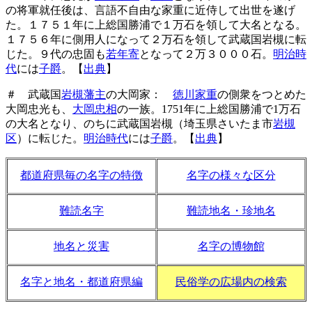
の将軍就任後は、言語不自由な家重に近侍して出世を遂げ
た。１７５１年に上総国勝浦で１万石を領して大名となる。
１７５６年に側用人になって２万石を領して武蔵国岩槻に転
じた。９代の忠固も
若年寄
となって２万３０００石。
明治時
代
には
子爵
。【
出典
】
＃ 武蔵国
岩槻藩主
の大岡家：
徳川家重
の側衆をつとめた
大岡忠光も、
大岡忠相
の一族。1751年に上総国勝浦で1万石
の大名となり、のちに武蔵国岩槻（埼玉県さいたま市
岩槻
区
）に転じた。
明治時代
には
子爵
。【
出典
】
都道府県毎の名字の特徴
名字の様々な区分
難読名字
難読地名・珍地名
地名と災害
名字の博物館
名字と地名・都道府県編
民俗学の広場内の検索