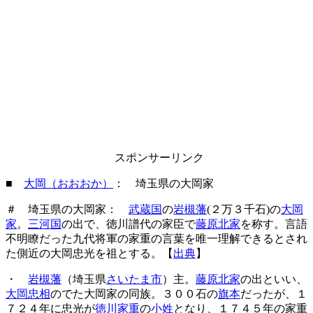
スポンサーリンク
■
大岡（おおおか）
： 埼玉県の大岡家
＃ 埼玉県の大岡家：
武蔵国
の
岩槻藩
(２万３千石)の
大岡
家
。
三河国
の出で、徳川譜代の家臣で
藤原北家
を称す。言語
不明瞭だった九代将軍の家重の言葉を唯一理解できるとされ
た側近の大岡忠光を祖とする。【
出典
】
・
岩槻藩
（埼玉県
さいたま市
）主。
藤原北家
の出といい、
大岡忠相
のでた大岡家の同族。３００石の
旗本
だったが、１
７２４年に忠光が
徳川家重
の
小姓
となり、１７４５年の家重