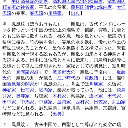
＃
平氏清盛流の関家
。
清和源氏義光流の松前家
。
清和源氏
頼光流の神谷家
。平氏の久留家。
藤原氏師尹の堀内家
。
大江
氏流
の秦家。
秦氏流
の
川勝家
。
【
出典
】
＃ 鳳凰紋（ほうおうもん）： 鳳凰は、古代インドにルー
ツを持つという中国の伝説上の瑞鳥で、麒麟、霊亀、応龍と
ともに四霊に数えられる。雄を鳳、雌を凰といい、伝説では
梧桐に棲み、竹の実を食し、霊泉の水を飲む。優れた帝王の
時世に現れることから、皇帝を象徴する文様であった。朱雀
を鳳凰と同一視する説もあるが、鳳凰を由来とする神鳥とす
る説もある。日本には仏教とともに伝来し、飛鳥時代以降に
文様として盛んに使用された。家紋としての初見は、室町時
代の「
見聞諸家紋
」で、
波多野氏
の「鳳凰に堅引両」、
近藤
氏
の「鳳凰の丸」が載る。
江戸時代
の「
寛政譜
」には、備中
国
新見藩
の
関家
が「鳳凰の丸」、幕臣では
川勝家
、久留家、
神谷家
、
松前家
、
堀内家
、秦家が載っている。他には、
飛鳥
井家
、
奥寺家
、片穂家、
木村家
、呉島家、
迫水家
、
田代家
、
田中家
、
中馬家
、
中務家
、
波岡家
、
西村家
、
日笠家
、
丸山家
などに見られる。鹿児島県、神奈川県、兵庫県、京都府、宮
崎県などに見られる。【
出典
】
＃ 鳳凰紋： 古来中国で、四聖として尊ばれた架空の瑞