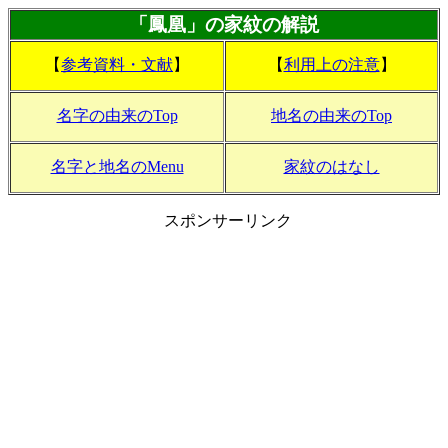
「鳳凰」の家紋の解説
【
参考資料・文献
】
【
利用上の注意
】
名字の由来のTop
地名の由来のTop
名字と地名のMenu
家紋のはなし
スポンサーリンク