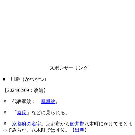
スポンサーリンク
■ 川勝（かわかつ）
【2024/02/09：改編】
＃ 代表家紋：
鳳凰紋
。
＃ 「
秦氏
」などに見られる。
＃
京都府の名字
。京都市から
船井郡
八木町にかけてまとま
ってみられ、八木町では４位。【
出典
】