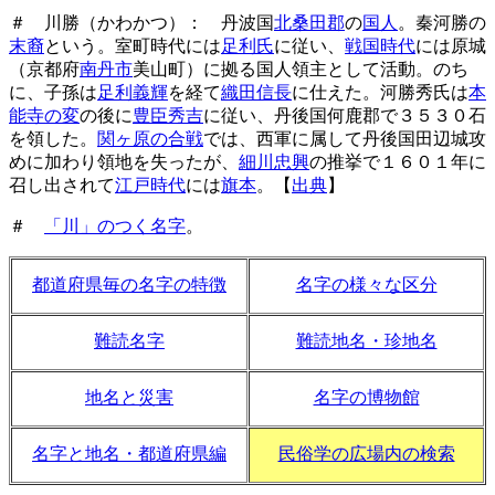
＃ 川勝（かわかつ）： 丹波国
北桑田郡
の
国人
。秦河勝の
末裔
という。室町時代には
足利氏
に従い、
戦国時代
には原城
（京都府
南丹市
美山町）に拠る国人領主として活動。のち
に、子孫は
足利義輝
を経て
織田信長
に仕えた。河勝秀氏は
本
能寺の変
の後に
豊臣秀吉
に従い、丹後国何鹿郡で３５３０石
を領した。
関ヶ原の合戦
では、西軍に属して丹後国田辺城攻
めに加わり領地を失ったが、
細川忠興
の推挙で１６０１年に
召し出されて
江戸時代
には
旗本
。【
出典
】
＃
「川」のつく名字
。
都道府県毎の名字の特徴
名字の様々な区分
難読名字
難読地名・珍地名
地名と災害
名字の博物館
名字と地名・都道府県編
民俗学の広場内の検索