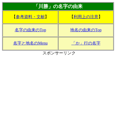
「川勝」の名字の由来
【
参考資料・文献
】
【
利用上の注意
】
名字の由来のTop
地名の由来のTop
名字と地名のMenu
「か」行の名字
スポンサーリンク