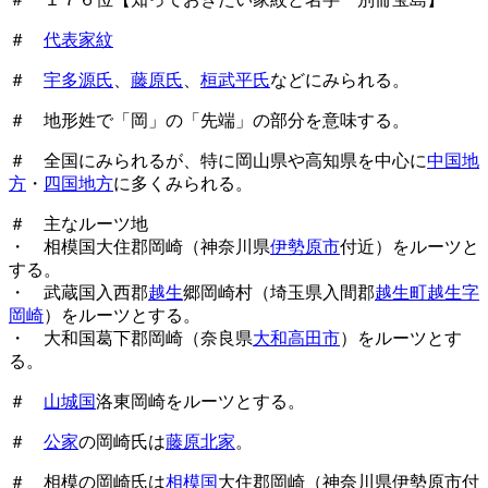
＃
代表家紋
＃
宇多源氏
、
藤原氏
、
桓武平氏
などにみられる。
＃ 地形姓で「岡」の「先端」の部分を意味する。
＃ 全国にみられるが、特に岡山県や高知県を中心に
中国地
方
・
四国地方
に多くみられる。
＃ 主なルーツ地
・ 相模国大住郡岡崎（神奈川県
伊勢原市
付近）をルーツと
する。
・ 武蔵国入西郡
越生
郷岡崎村（埼玉県入間郡
越生町越生字
岡崎
）をルーツとする。
・ 大和国葛下郡岡崎（奈良県
大和高田市
）をルーツとす
る。
＃
山城国
洛東岡崎をルーツとする。
＃
公家
の岡崎氏は
藤原北家
。
＃ 相模の岡崎氏は
相模国
大住郡岡崎（神奈川県伊勢原市付