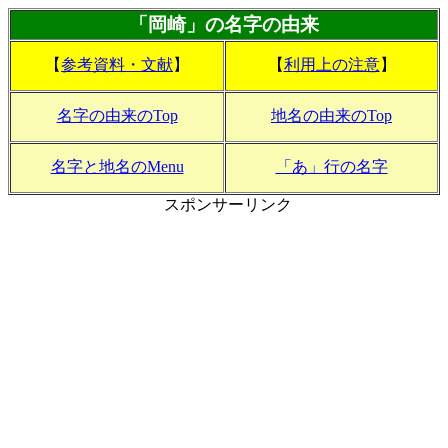
「岡崎」の名字の由来
【
参考資料・文献
】
【
利用上の注意
】
名字の由来のTop
地名の由来のTop
名字と地名のMenu
「あ」行の名字
スポンサーリンク