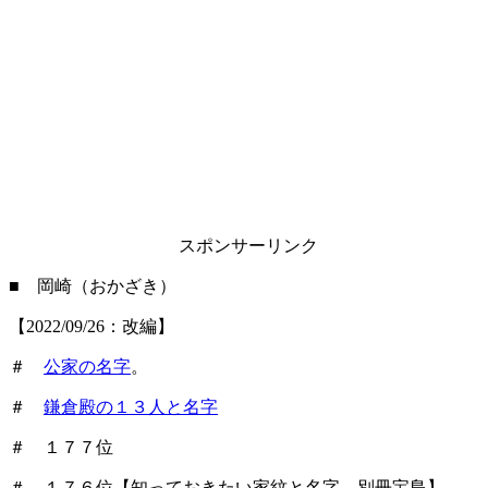
スポンサーリンク
■ 岡崎（おかざき）
【2022/09/26：改編】
＃
公家の名字
。
＃
鎌倉殿の１３人と名字
＃ １７７位
＃ １７６位【知っておきたい家紋と名字 別冊宝島】