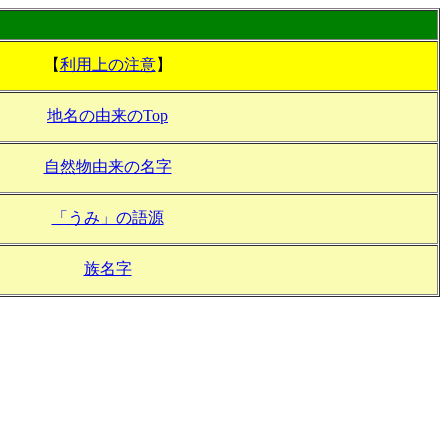
【
利用上の注意
】
地名の由来のTop
自然物由来の名字
「うみ」の語源
族名字