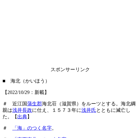
スポンサーリンク
■ 海北（かいほう）
【2022/10/29：新載】
＃ 近江国
蒲生郡
海北荘（滋賀県）をルーツとする。海北綱
親は
浅井長政
に仕え、１５７３年に
浅井氏
とともに滅亡し
た。【
出典
】
＃
「海」のつく名字
。