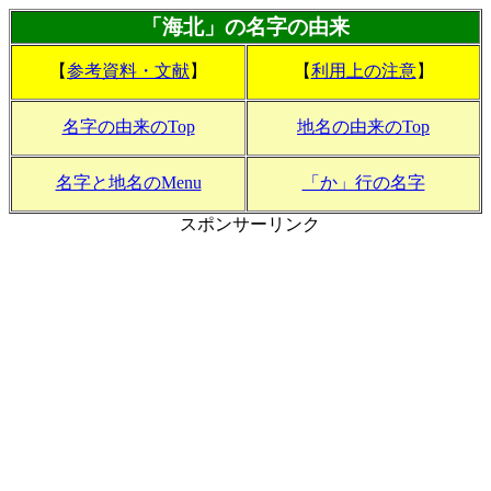
「海北」の名字の由来
【
参考資料・文献
】
【
利用上の注意
】
名字の由来のTop
地名の由来のTop
名字と地名のMenu
「か」行の名字
スポンサーリンク