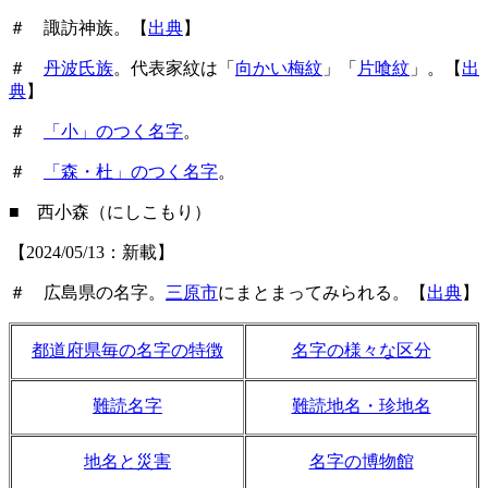
＃ 諏訪神族。【
出典
】
＃
丹波氏族
。代表家紋は「
向かい梅紋
」「
片喰紋
」。【
出
典
】
＃
「小」のつく名字
。
＃
「森・杜」のつく名字
。
■ 西小森（にしこもり）
【2024/05/13：新載】
＃ 広島県の名字。
三原市
にまとまってみられる。【
出典
】
都道府県毎の名字の特徴
名字の様々な区分
難読名字
難読地名・珍地名
地名と災害
名字の博物館