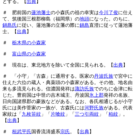
とする。【
出典
】
＃ 肥前国の
蓮池藩士
の小森氏の祖の幸実は
今川了俊
に仕え
て、筑後国三根郡柳島（福岡県）の
地頭
になった。のちに、
鍋島氏
に従い、蓮池藩の立藩の際に
鍋島
直澄に従って蓮池藩
士。【
出典
】
＃
栃木県の小森家
＃
富山県の小森家
＃ 現在は、東北地方を除いて全国に見られる。【
出典
】
＃ 「小守」「古森」に通用する。医家の
丹波氏族
で宮中に
仕えた六位の蔵人・典薬頭の小森家がある。その他、地名由
来も多流見られる。信濃国発祥は
諏訪氏族
でのちに会津に転
じた。豊前国は中世の吉木城主、丹波国
氷上郡
発祥の名族、
日向国諸県郡の豪族などがある。なお、各氏相通じるが小守
氏には美作菅家の一族が、古森氏には
河野氏族
がある。代表
家紋は「
九枚笹紋
」「
片喰紋
」「
三つ引両紋
」「
柏紋
」。
【
出典
】
＃
桓武平氏
国香流清盛系
宗氏
。【
出典
】