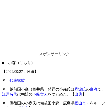
スポンサーリンク
■ 小森（こもり）
【2022/09/27：改編】
＃
代表家紋
＃ 越前国小森（福井県）発祥の小森氏は
丹波氏
の
庶流
で、
江戸時代
は朝廷の
下級官人
をつとめた。【
出典
】
＃ 備後国の小森氏は備後国小森（広島県
福山市
）をルーツ