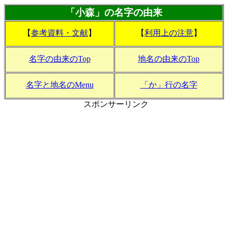
「小森」の名字の由来
【
参考資料・文献
】
【
利用上の注意
】
名字の由来のTop
地名の由来のTop
名字と地名のMenu
「か」行の名字
スポンサーリンク