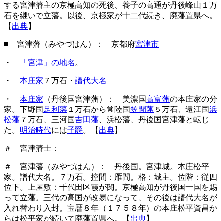
する宮津藩主の京極高知の死後、養子の高通が丹後峰山１万
石を継いで立藩。以後、京極家が十二代続き、廃藩置県へ。
【
出典
】
■ 宮津藩（みやづはん）： 京都府
宮津市
・
「宮津」の地名
。
・
本庄家
７万石・
譜代大名
・
本庄家
（丹後国宮津藩）： 美濃国
高富藩
の本庄家の分
家。下野国
足利藩
１万石から常陸国
笠間藩
５万石、遠江国
浜
松藩
７万石、三河国
吉田藩
、浜松藩、丹後国宮津藩と転じ
た。
明治時代
には
子爵
。【
出典
】
＃ 宮津藩士：
＃ 宮津藩（みやづはん）： 丹後国。宮津城。本庄松平
家。譜代大名。７万石。控間：雁間。格：城主。位階：従四
位下。上屋敷：千代田区霞が関。京極高知が丹後国一国を賜
って立藩。三代の高国が改易になって、その後は譜代大名が
入れ替わり入封。宝暦８年（１７５８年）の本庄松平資昌か
らは松平家が続いて廃藩置県へ。【
出典
】