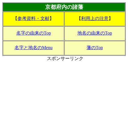
京都府内の諸藩
【
参考資料・文献
】
【
利用上の注意
】
名字の由来のTop
地名の由来のTop
名字と地名のMenu
藩のTop
スポンサーリンク