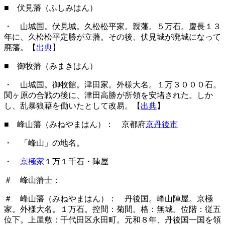
■ 伏見藩（ふしみはん）
・ 山城国。伏見城。久松松平家。親藩。５万石。慶長１３
年に、久松松平定勝が立藩。その後、伏見城が廃城になって
廃藩。【
出典
】
■ 御牧藩（みまきはん）
・ 山城国。御牧館。津田家。外様大名。１万３０００石。
関ヶ原の合戦の後に、津田高勝が所領を安堵された。しか
し、乱暴狼藉を働いたとして改易。【
出典
】
■ 峰山藩（みねやまはん）
： 京都府
京丹後市
・ 「峰山」の地名。
・
京極家
１万１千石・陣屋
＃ 峰山藩士：
＃ 峰山藩（みねやまはん）： 丹後国。峰山陣屋。京極
家。外様大名。１万石。控間：菊間。格：無城。位階：従五
位下。上屋敷：千代田区永田町。元和８年、丹後国一国を領