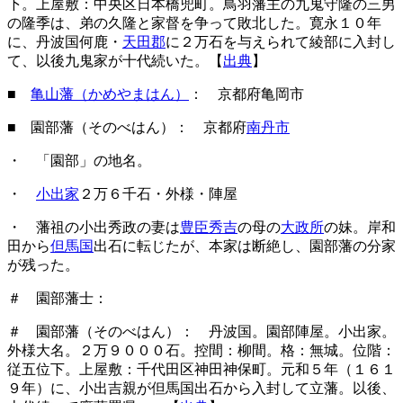
下。上屋敷：中央区日本橋兜町。鳥羽藩主の九鬼守隆の三男
の隆季は、弟の久隆と家督を争って敗北した。寛永１０年
に、丹波国何鹿・
天田郡
に２万石を与えられて綾部に入封し
て、以後九鬼家が十代続いた。【
出典
】
■
亀山藩（かめやまはん）
： 京都府亀岡市
■ 園部藩（そのべはん）
： 京都府
南丹市
・ 「園部」の地名。
・
小出家
２万６千石・外様・陣屋
・ 藩祖の小出秀政の妻は
豊臣秀吉
の母の
大政所
の妹。岸和
田から
但馬国
出石に転じたが、本家は断絶し、園部藩の分家
が残った。
＃ 園部藩士：
＃ 園部藩（そのべはん）： 丹波国。園部陣屋。小出家。
外様大名。２万９０００石。控間：柳間。格：無城。位階：
従五位下。上屋敷：千代田区神田神保町。元和５年（１６１
９年）に、小出吉親が但馬国出石から入封して立藩。以後、