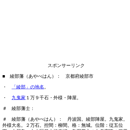
スポンサーリンク
■ 綾部藩（あやべはん）
： 京都府綾部市
・
「綾部」の地名
。
・
九鬼家
１万９千石・外様・陣屋。
＃ 綾部藩士：
＃ 綾部藩（あやべはん）： 丹波国。綾部陣屋。九鬼家。
外様大名。２万石。控間：柳間。格：無城。位階：従五位