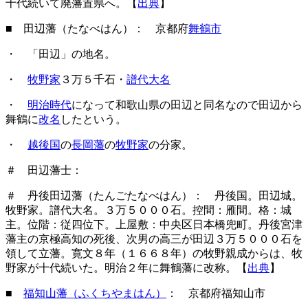
十代続いて廃藩置県へ。【
出典
】
■ 田辺藩（たなべはん）： 京都府
舞鶴市
・ 「田辺」の地名。
・
牧野家
３万５千石・
譜代大名
・
明治時代
になって和歌山県の田辺と同名なので田辺から
舞鶴に
改名
したという。
・
越後国
の
長岡藩
の
牧野家
の分家。
＃ 田辺藩士：
＃ 丹後田辺藩（たんごたなべはん）： 丹後国。田辺城。
牧野家。譜代大名。３万５０００石。控間：雁間。格：城
主。位階：従四位下。上屋敷：中央区日本橋兜町。丹後宮津
藩主の京極高知の死後、次男の高三が田辺３万５０００石を
領して立藩。寛文８年（１６６８年）の牧野親成からは、牧
野家が十代続いた。明治２年に舞鶴藩に改称。【
出典
】
■
福知山藩（ふくちやまはん）
： 京都府福知山市