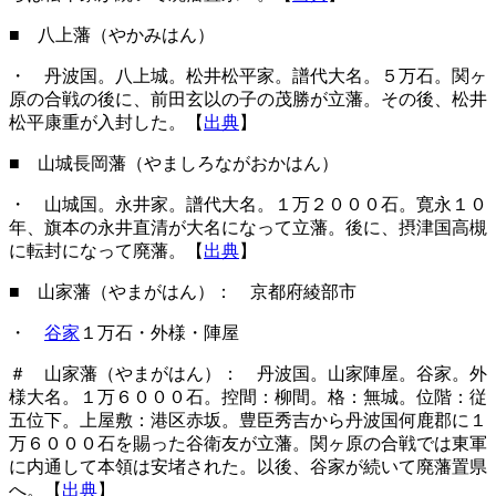
■ 八上藩（やかみはん）
・ 丹波国。八上城。松井松平家。譜代大名。５万石。関ヶ
原の合戦の後に、前田玄以の子の茂勝が立藩。その後、松井
松平康重が入封した。【
出典
】
■ 山城長岡藩（やましろながおかはん）
・ 山城国。永井家。譜代大名。１万２０００石。寛永１０
年、旗本の永井直清が大名になって立藩。後に、摂津国高槻
に転封になって廃藩。【
出典
】
■ 山家藩（やまがはん）
： 京都府綾部市
・
谷家
１万石・外様・陣屋
＃ 山家藩（やまがはん）： 丹波国。山家陣屋。谷家。外
様大名。１万６０００石。控間：柳間。格：無城。位階：従
五位下。上屋敷：港区赤坂。豊臣秀吉から丹波国何鹿郡に１
万６０００石を賜った谷衛友が立藩。関ヶ原の合戦では東軍
に内通して本領は安堵された。以後、谷家が続いて廃藩置県
へ。【
出典
】