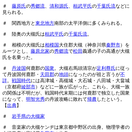
＃
藤原氏
の
秀郷流
、
清和源氏
、
桓武平氏
の
千葉氏流
などに
見られる。
＃ 関西地方と
東北地方
南部の太平洋側に多くみられる。
＃ 陸奥の大槻氏は
桓武平氏
の
千葉氏流
。
＃ 相模の大槻氏は
相模国
大住郡大槻（神奈川県
秦野市
）を
ルーツとし、
藤原北家
の
秀郷流
で
松田
義通の子の高通が大槻
氏を名乗った。
＃
丹波国
何鹿郡の
国衆
。大槻右馬頭清宗が
足利尊氏
に従っ
て丹波国何鹿郡・
天田郡
の
地頭
になったのが祖と言うが
不
詳
。
戦国時代
には高津城・高槻城・大石城・八田城・大畠城
（京都府
綾部市
）などに一族が広がった。これら、大槻一族
の関係は不明だが、戦国時代末期には何鹿郡で独立した国衆
になって、
明智光秀
の丹波攻略に敗れて
帰農
したという。
【
出典
】
＃
岩手県の大槻家
＃ 音楽家の大槻ケンヂは東京都中野区の出身。物理学者の