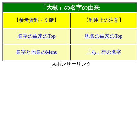
「大槻」の名字の由来
【
参考資料・文献
】
【
利用上の注意
】
名字の由来のTop
地名の由来のTop
名字と地名のMenu
「あ」行の名字
スポンサーリンク