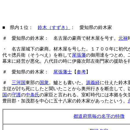
■ 県内１位：
鈴木（すずき）
： 愛知県の鈴木家
＃ 愛知県の鈴木家： 名古屋の豪商で材木屋を号す。
元禄
・ 名古屋城下の豪商。材木屋を号した。１７００年に初代
代々摠兵衛（そうべえ）を称して
尾張藩
の御用達をつとめ、
幕末に経営が悪化。八代目の時に伊藤次郎左衛門家の援助を
＃ 愛知県の鈴木家：
尾張藩士
【
参考
】
＃
三河国
東部の
国衆
。鱸とも書いた。
源義経
に仕えた鈴木
主従が討ち死にしたと聞いたことから奥州行きを断念して、
国
の
守護
の
中条氏
の家臣と言われる。室町時代には本拠を矢
豊田郡・加茂郡を中心に五十八家の鈴木家があったという。
都道府県毎の名字の特徴