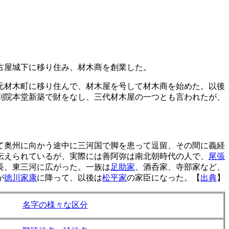
古屋城下に移り住み、材木商を創業した。
元材木町に移り住んで、材木屋を号して材木商を始めた。以後
別院本堂新築で財をなし、三代材木屋の一つとも言われたが、
て奥州に向かう途中に三河国で脚を患って逗留、その間に義経
伝えられているが、実際には善阿弥は南北朝時代の人で、
尾張
長、東三河に広がった。一族は
足助家
、酒呑家、寺部家など、
が
徳川家康
に降って、以後は
松平家
の家臣になった。【
出典
】
名字の様々な区分