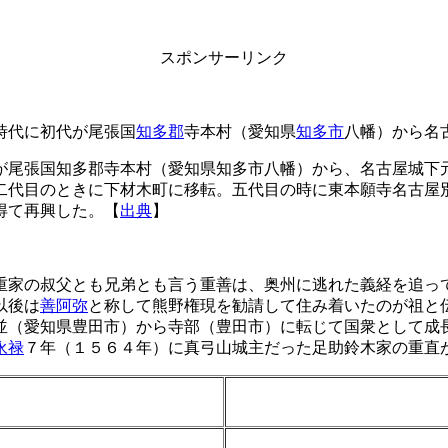
スポンサーリンク
時代に初代が尾張国
知多郡
寺本村（愛知県
知多市
八幡）から名
が尾張国知多郡寺本村（愛知県知多市八幡）から、名古屋城下
二代目のときに下材木町に移転。五代目の時に東本願寺名古屋
得て再興した。【
出典
】
重家の叔父とも兄弟とも言う重善は、奥州に逃れた義経を追っ
以後は
善阿弥
と称して熊野権現を勧請して住み着いたのが祖と
並（愛知県豊田市）から寺部（豊田市）に転じて国衆として成
永禄
７年（１５６４年）に真弓山城主だった足助鈴木家の重直