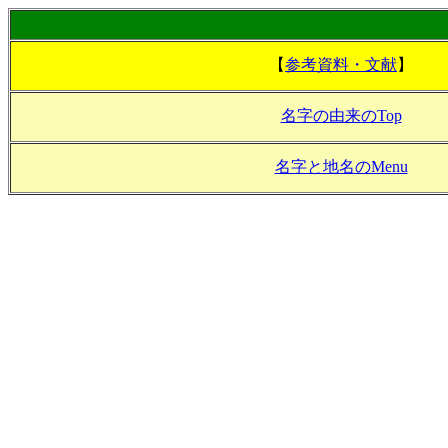
【
参考資料・文献
】
名字の由来のTop
名字と地名のMenu