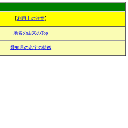
【
利用上の注意
】
地名の由来のTop
愛知県の名字の特徴