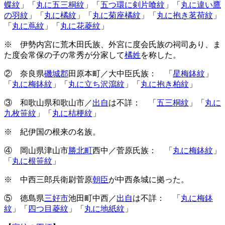
蝶紋
」「
丸に五三桐紋
」「
五つ環に剣片喰紋
」「
丸に違い鷹
の羽紋
」「
丸に橘紋
」「
丸に菊座橘紋
」「
丸に抱き茗荷紋
」
「
丸に蔦紋
」「
丸に花菱紋
」
※ 伊勢内宮に荒木田氏族、外宮に度会氏族の祠司あり、ま
た度会常保の子の常秀が分家して
橘姓
を称した。
② 奈良県
磯城郡
田原本町／大中臣氏族： 「
星梅鉢紋
」
「
丸に梅鉢紋
」「
丸に立ち沢瀉紋
」「
丸に抱き柏紋
」
③ 和歌山県和歌山市／
出自
は不詳： 「
五三桐紋
」「
丸に
九枚笹紋
」「
丸に桔梗紋
」
※ 紀伊国の根来の名族。
④ 岡山県津山市
勝北町
西中／菅原氏族： 「
丸に梅鉢紋
」
「
丸に根笹紋
」
※ 中西三郎兵衛尉菅原
朝臣
が中西条城に拠った。
⑤ 徳島県
三好市
池田町中西／
出自
は不詳： 「
丸に梅鉢
紋
」「
四つ目菱紋
」「
丸に地紙紋
」