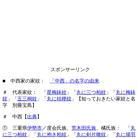
スポンサーリンク
■ 中西家の家紋：
「中西」の名字の由来
＃ 代表家紋： 「
星梅鉢紋
」「
丸に三つ柏紋
」「
丸に梅鉢
紋
」「
五三桐紋
」「
丸に桔梗紋
」【知っておきたい家紋と名
字 別冊宝島】
＃ 中西【
出典
】
① 三重県
伊勢市
／度会氏族、
荒木田氏族
、橘氏族： 「
丸
に三つ柏紋
」「
丸に抱き柏紋
」「
丸に剣片喰紋
」「
丸に揚羽