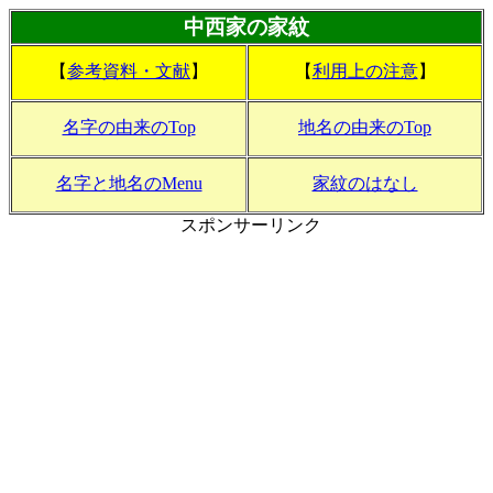
中西家の家紋
【
参考資料・文献
】
【
利用上の注意
】
名字の由来のTop
地名の由来のTop
名字と地名のMenu
家紋のはなし
スポンサーリンク