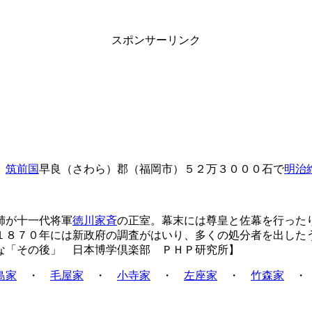
スポンサーリンク
。
筑前国
早良（さわら）郡（福岡市）５２万３０００石で
明治
姉が十一代将軍
徳川家斉
の正室。幕末には尊皇と佐幕を行った
１８７０年には新政府の調査がはいり、多くの処分者を出した
な「その後」 日本博学倶楽部 ＰＨＰ研究所】
島家
・
毛屋家
・
小寺家
・
左座家
・
竹森家