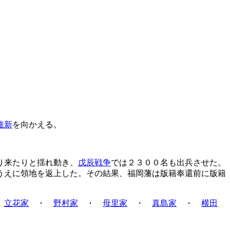
維新
を向かえる。
り来たりと揺れ動き、
戊辰戦争
では２３００名も出兵させた。
うえに領地を返上した。その結果、福岡藩は版籍奉還前に版籍
・
立花家
・
野村家
・
母里家
・
真島家
・
横田