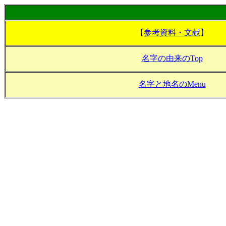
【
参考資料・文献
】
名字の由来のTop
名字と地名のMenu