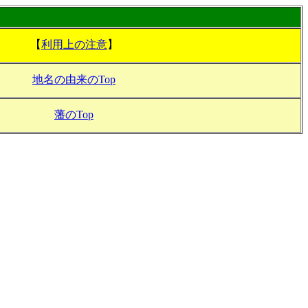
【
利用上の注意
】
地名の由来のTop
藩のTop