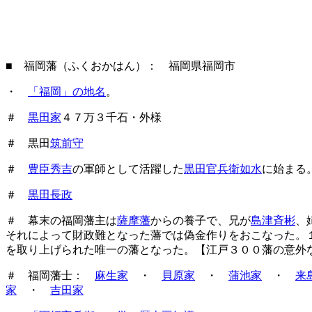
■ 福岡藩（ふくおかはん）： 福岡県福岡市
・
「福岡」の地名
。
＃
黒田家
４７万３千石・外様
＃ 黒田
筑前守
＃
豊臣秀吉
の軍師として活躍した
黒田官兵衛如水
に始まる
＃
黒田長政
＃ 幕末の福岡藩主は
薩摩藩
からの養子で、兄が
島津斉彬
、
それによって財政難となった藩では偽金作りをおこなった。
を取り上げられた唯一の藩となった。【江戸３００藩の意外
＃ 福岡藩士：
麻生家
・
貝原家
・
蒲池家
・
来
家
・
吉田家