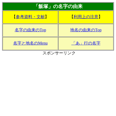
「飯塚」の名字の由来
【
参考資料・文献
】
【
利用上の注意
】
名字の由来のTop
地名の由来のTop
名字と地名のMenu
「あ」行の名字
スポンサーリンク