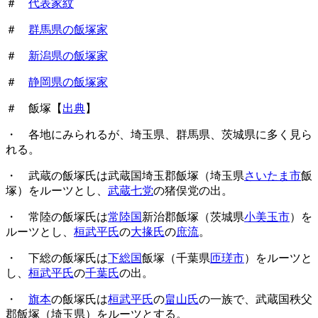
＃
代表家紋
＃
群馬県の飯塚家
＃
新潟県の飯塚家
＃
静岡県の飯塚家
＃ 飯塚【
出典
】
・ 各地にみられるが、埼玉県、群馬県、茨城県に多く見ら
れる。
・ 武蔵の飯塚氏は武蔵国埼玉郡飯塚（埼玉県
さいたま市
飯
塚）をルーツとし、
武蔵七党
の猪俣党の出。
・ 常陸の飯塚氏は
常陸国
新治郡飯塚（茨城県
小美玉市
）を
ルーツとし、
桓武平氏
の
大掾氏
の
庶流
。
・ 下総の飯塚氏は
下総国
飯塚（千葉県
匝瑳市
）をルーツと
し、
桓武平氏
の
千葉氏
の出。
・
旗本
の飯塚氏は
桓武平氏
の
畠山氏
の一族で、武蔵国秩父
郡飯塚（埼玉県）をルーツとする。