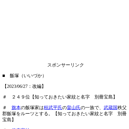
スポンサーリンク
■ 飯塚（いいづか）
【2023/06/27：改編】
＃ ２４９位【知っておきたい家紋と名字 別冊宝島】
＃
旗本
の飯塚家は
桓武平氏
の
畠山氏
の一族で、
武蔵国
秩父
郡飯塚をルーツとする。【知っておきたい家紋と名字 別冊
宝島】