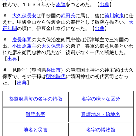
住んで、１６３３年から
本陣
をつとめた。【
出典
】
＃
大久保長安
は甲斐国の
武田氏
に属し、後に
徳川家康
に仕
えた。甲駿金山から佐渡金山の奉行として敏腕を振るい、
天
正年間
の頃に、伊豆金山奉行になった。【
出典
】
＃
慶長年間
の大久保治左衛門忠佐は沼津城主で三河国の
出。
小田原藩主
の
大久保忠世
の弟で、将軍の御意見番といわ
れた彦左衛門忠教の兄だが、後嗣がなく一代で断絶した。
【
出典
】
＃ 見附宿（静岡県
磐田市
）の淡海国玉神社の神主家は大久
保家で、その子孫は
明治時代
に靖国神社の初代宮司となっ
た。【
出典
】
都道府県毎の名字の特徴
名字の様々な区分
難読名字
難読地名・珍地名
地名と災害
名字の博物館