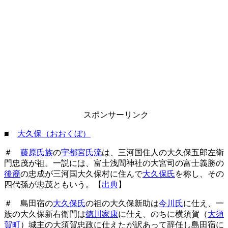
スポンサーリンク
■
大久保（おおくぼ）
＃
藤原氏族
の
宇都宮氏流
は、三河国住人の大久保五郎左衛
門忠茂が祖。一説には、富士浅間神社の大宮司の富士義勝の
後裔
の忠成が三河国大久保村に住んで
大久保氏
を称し、その
四代孫が忠茂ともいう。【
出典
】
＃ 島田宿の
大久保氏
の祖の大久保新助は
今川氏
に仕え、一
族の大久保新右衛門は
徳川家康
に仕え、のちに横須賀（
大須
賀町
）城主の大須賀忠政に仕えたが訳あって辞任し島田宿に