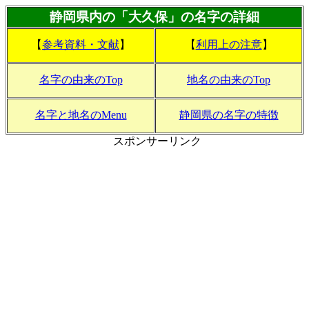
静岡県内の「大久保」の名字の詳細
【
参考資料・文献
】
【
利用上の注意
】
名字の由来のTop
地名の由来のTop
名字と地名のMenu
静岡県の名字の特徴
スポンサーリンク