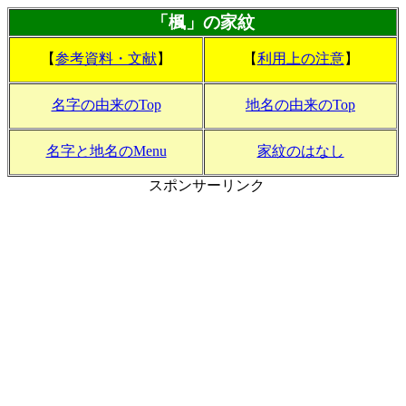
「楓」の家紋
【
参考資料・文献
】
【
利用上の注意
】
名字の由来のTop
地名の由来のTop
名字と地名のMenu
家紋のはなし
スポンサーリンク