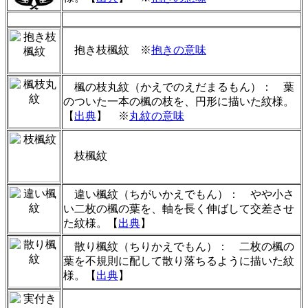
抱き枝楓紋
※
抱きの意味
楓の枝丸紋（かえでのえだまるもん）： 葉
のついた一本の楓の枝を、円形に描いた紋様。
【
出典
】 ※
丸紋の意味
枝楓紋
違い楓紋（ちがいかえでもん）： やや小さ
い二枚の楓の葉を、軸を長く伸ばして交差させ
た紋様。【
出典
】
散り楓紋（ちりかえでもん）： 二枚の楓の
葉を不規則に配して散り落ちるように描いた紋
様。【
出典
】