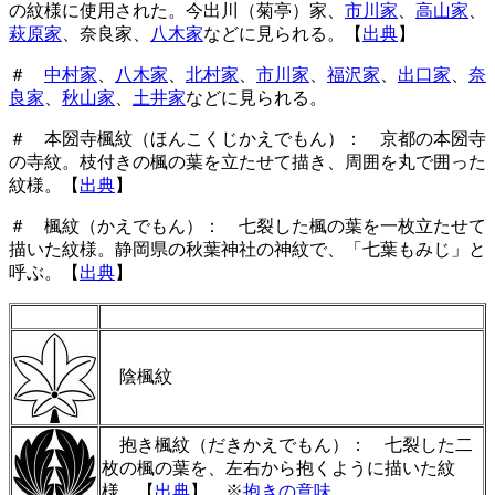
の紋様に使用された。今出川（菊亭）家、
市川家
、
高山家
、
萩原家
、奈良家、
八木家
などに見られる。【
出典
】
＃
中村家
、
八木家
、
北村家
、
市川家
、
福沢家
、
出口家
、
奈
良家
、
秋山家
、
土井家
などに見られる。
＃ 本圀寺楓紋（ほんこくじかえでもん）： 京都の本圀寺
の寺紋。枝付きの楓の葉を立たせて描き、周囲を丸で囲った
紋様。【
出典
】
＃ 楓紋（かえでもん）： 七裂した楓の葉を一枚立たせて
描いた紋様。静岡県の秋葉神社の神紋で、「七葉もみじ」と
呼ぶ。【
出典
】
陰楓紋
抱き楓紋（だきかえでもん）： 七裂した二
枚の楓の葉を、左右から抱くように描いた紋
様。【
出典
】
※
抱きの意味