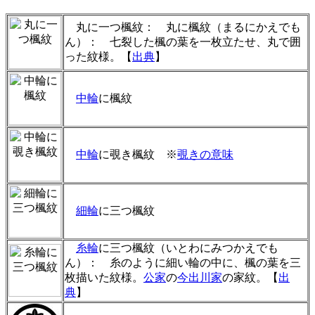
丸に一つ楓紋： 丸に楓紋（まるにかえでも
ん）： 七裂した楓の葉を一枚立たせ、丸で囲
った紋様。【
出典
】
中輪
に楓紋
中輪
に覗き楓紋 ※
覗きの意味
細輪
に三つ楓紋
糸輪
に三つ楓紋（いとわにみつかえでも
ん）： 糸のように細い輪の中に、楓の葉を三
枚描いた紋様。
公家
の
今出川家
の家紋。【
出
典
】