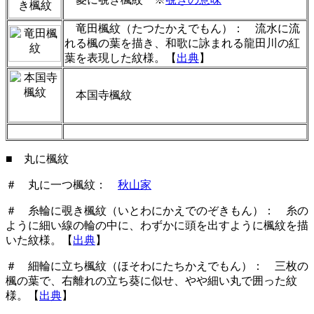
竜田楓紋（たつたかえでもん）： 流水に流
れる楓の葉を描き、和歌に詠まれる龍田川の紅
葉を表現した紋様。【
出典
】
本国寺楓紋
■ 丸に楓紋
＃ 丸に一つ楓紋：
秋山家
＃ 糸輪に覗き楓紋（いとわにかえでのぞきもん）： 糸の
ように細い線の輪の中に、わずかに頭を出すように楓紋を描
いた紋様。【
出典
】
＃ 細輪に立ち楓紋（ほそわにたちかえでもん）： 三枚の
楓の葉で、右離れの立ち葵に似せ、やや細い丸で囲った紋
様。【
出典
】