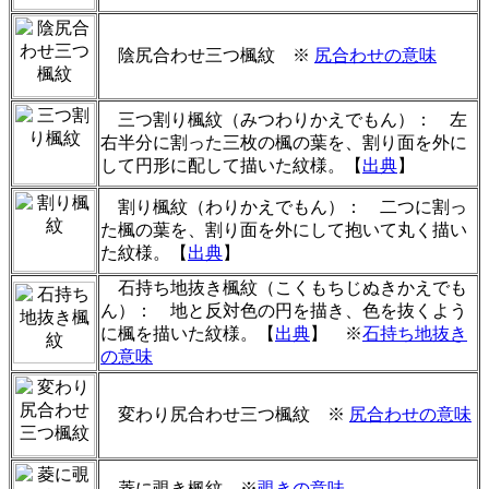
陰尻合わせ三つ楓紋
※
尻合わせの意味
三つ割り楓紋（みつわりかえでもん）： 左
右半分に割った三枚の楓の葉を、割り面を外に
して円形に配して描いた紋様。【
出典
】
割り楓紋（わりかえでもん）： 二つに割っ
た楓の葉を、割り面を外にして抱いて丸く描い
た紋様。【
出典
】
石持ち地抜き楓紋（こくもちじぬきかえでも
ん）： 地と反対色の円を描き、色を抜くよう
に楓を描いた紋様。【
出典
】 ※
石持ち地抜き
の意味
変わり尻合わせ三つ楓紋
※
尻合わせの意味
菱に覗き楓紋 ※
覗きの意味