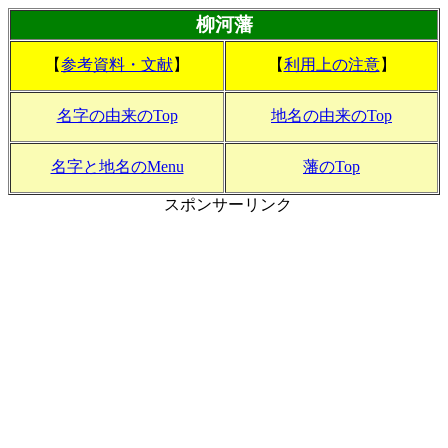
柳河藩
【
参考資料・文献
】
【
利用上の注意
】
名字の由来のTop
地名の由来のTop
名字と地名のMenu
藩のTop
スポンサーリンク