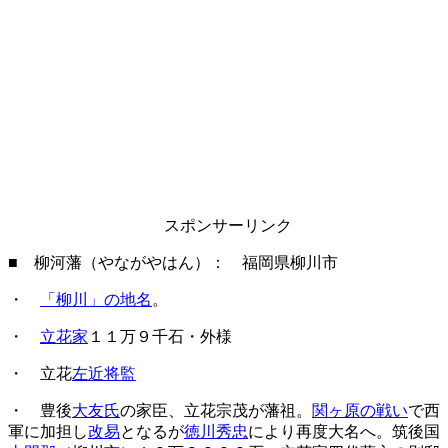
スポンサーリンク
■ 柳河藩（やながやはん）： 福岡県柳川市
・
「柳川」の地名
。
・
立花家
１１万９千石・外様
・ 立花
左近将監
・ 豊後
大友氏
の家臣、立花宗茂が藩祖。
関ヶ原の戦い
で西
軍に加担し
改易
となるが
徳川秀忠
により再度大名へ。筑後国