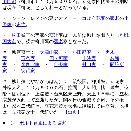
山門郡
（柳川市）１０万９０００石。立花家四代藩主の別邸
は現在「御花」として料亭となっている。
・ ジョン・レノンの妻のオノ・ヨーコは
立花家
の
家老
の
小
野家
の
末裔
。
・
松田
聖子の実家の
蒲池
家は、以前は柳川を拠点とした
戦
国大名
で、後に柳川藩の
家老
格となった。
＃ 柳河藩士：
大津山家
・
小田部家
・
黒木
家
・
五条家
・
四ヶ所家
・
十時家
・
名和
家
・
米多比家
・
伯耆家
・
村山家
・
問註所
家
・
安武家
＃ 柳川藩（やながわはん）： 筑後国。柳川城。立花家。
外様大名。１０万９０００石。控間：大広間。格：城主。位
階：従四位下。上屋敷：台東区東上野。天正１５年に、立花
宗茂が入封して立藩したが、関ヶ原の合戦で除封。その後、
田中家が二代続き、立花宗茂が大名に復帰して再立藩。以後
は、立花家が十一代続いた。【
出典
】
■
シーボルト台風による被害