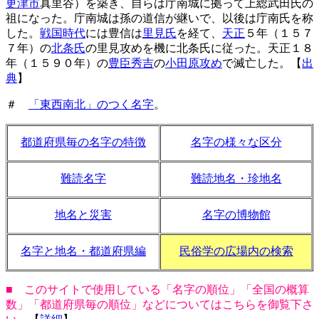
更津市
真里谷）を築き、自らは庁南城に拠って上総武田氏の
祖になった。庁南城は孫の道信が継いで、以後は庁南氏を称
した。
戦国時代
には豊信は
里見氏
を経て、
天正
５年（１５７
７年）の
北条氏
の里見攻めを機に北条氏に従った。天正１８
年（１５９０年）の
豊臣秀吉
の
小田原攻め
で滅亡した。【
出
典
】
＃
「東西南北」のつく名字
。
都道府県毎の名字の特徴
名字の様々な区分
難読名字
難読地名・珍地名
地名と災害
名字の博物館
名字と地名・都道府県編
民俗学の広場内の検索
■ このサイトで使用している「名字の順位」「全国の概算
数」「都道府県毎の順位」などについてはこちらを御覧下さ