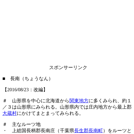
スポンサーリンク
■ 長南（ちょうなん）
【2016/08/23：改編】
＃ 山形県を中心に北海道から
関東地方
に多くみられ、約１
／３は山形県にみられる。山形県内では庄内地方から最上郡
大蔵村
にかけてまとまってみられる。
＃ 主なルーツ地
・ 上総国長柄郡長南庄（千葉県
長生郡長南町
）をルーツと