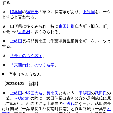
する。
＃
陸奥国
の
留守氏
の家臣に長南家があり、
上総国
をルーツ
とすると言われる。
＃ 山形県に多くみられ、特に
東田川郡
庄内町（旧立川町）
や最上郡
大蔵村
に多くみられる。
＃
上総国
長柄郡長南庄（千葉県長生郡長南町）をルーツと
する。
＃
「長」のつく名字
。
＃
「東西南北」のつく名字
。
■ 庁南（ちょうなん）
【2023/04/25：新載】
＃
上総国
の
戦国大名
。
長南氏
ともいう。
甲斐国
の
武田氏
の
一族。
享徳の乱
の際に、武田信長は古河公方の足利成氏に属
して転戦し、乱の後には上総国の
守護代
になった。武田信長
は庁南城（千葉県長生郡長南町長南）と真里谷城（千葉県
木