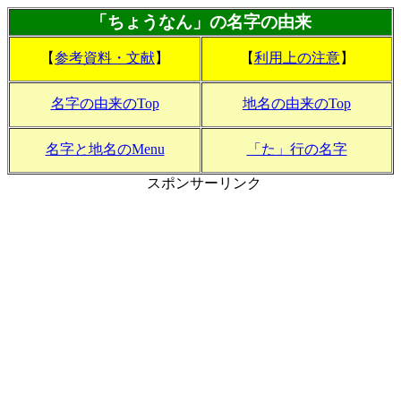
「ちょうなん」の名字の由来
【
参考資料・文献
】
【
利用上の注意
】
名字の由来のTop
地名の由来のTop
名字と地名のMenu
「た」行の名字
スポンサーリンク