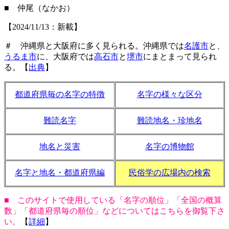
■ 仲尾（なかお）
【2024/11/13：新載】
＃ 沖縄県と大阪府に多く見られる。沖縄県では
名護市
と、
うるま市
に、大阪府では
高石市
と
堺市
にまとまって見られ
る。【
出典
】
都道府県毎の名字の特徴
名字の様々な区分
難読名字
難読地名・珍地名
地名と災害
名字の博物館
名字と地名・都道府県編
民俗学の広場内の検索
■ このサイトで使用している「名字の順位」「全国の概算
数」「都道府県毎の順位」などについてはこちらを御覧下さ
い。
【
詳細
】