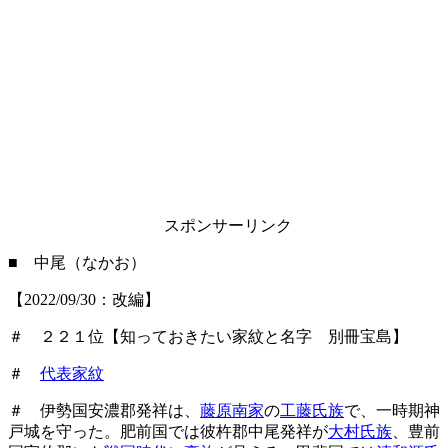
スポンサーリンク
■ 中尾（なかお）
【2022/09/30：改編】
＃ ２２１位【知っておきたい家紋と名字 別冊宝島】
＃
代表家紋
＃ 伊勢国安濃郡発祥は、
藤原南家
の
工藤氏族
で、一時期神
戸城を守った。肥前国では彼杵郡中尾発祥が
大村氏族
、豊前