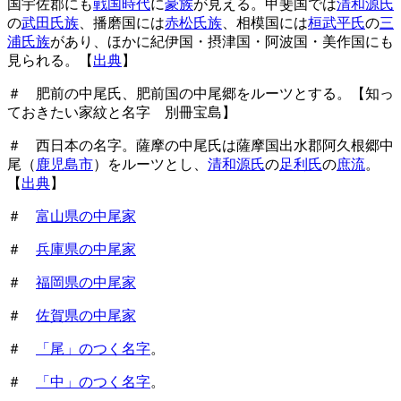
国宇佐郡にも
戦国時代
に
豪族
が見える。甲斐国では
清和源氏
の
武田氏族
、播磨国には
赤松氏族
、相模国には
桓武平氏
の
三
浦氏族
があり、ほかに紀伊国・摂津国・阿波国・美作国にも
見られる。【
出典
】
＃ 肥前の中尾氏、肥前国の中尾郷をルーツとする。【知っ
ておきたい家紋と名字 別冊宝島】
＃ 西日本の名字。薩摩の中尾氏は薩摩国出水郡阿久根郷中
尾（
鹿児島市
）をルーツとし、
清和源氏
の
足利氏
の
庶流
。
【
出典
】
＃
富山県の中尾家
＃
兵庫県の中尾家
＃
福岡県の中尾家
＃
佐賀県の中尾家
＃
「尾」のつく名字
。
＃
「中」のつく名字
。