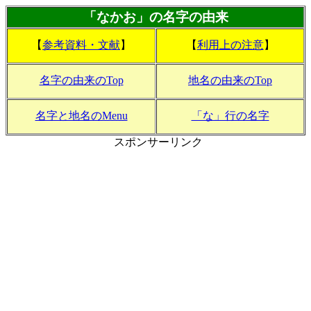
「なかお」の名字の由来
【
参考資料・文献
】
【
利用上の注意
】
名字の由来のTop
地名の由来のTop
名字と地名のMenu
「な」行の名字
スポンサーリンク