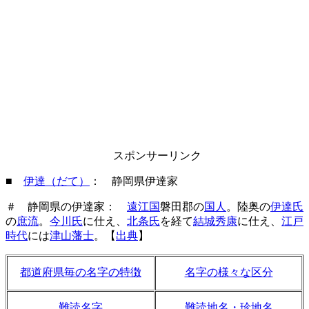
スポンサーリンク
■
伊達（だて）
： 静岡県伊達家
＃ 静岡県の伊達家：
遠江国
磐田郡の
国人
。陸奥の
伊達氏
の
庶流
。
今川氏
に仕え、
北条氏
を経て
結城秀康
に仕え、
江戸
時代
には
津山藩士
。【
出典
】
都道府県毎の名字の特徴
名字の様々な区分
難読名字
難読地名・珍地名